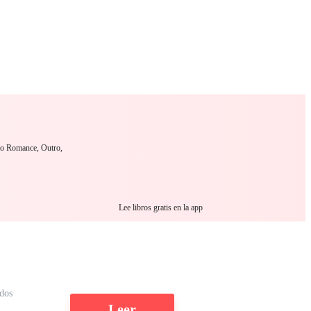
 Romance
Sci-Fi
Guerra
Otros
mo Romance, Outro,
Lee libros gratis en la app
ídos
Leer