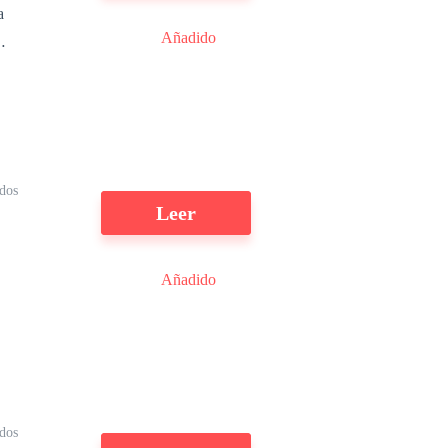
a
Añadido
,
a
ra
dos
Leer
Añadido
a
a
dos