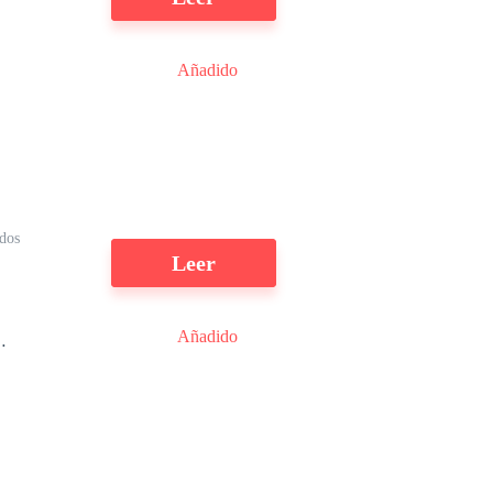
Añadido
s
as
ídos
Leer
Añadido
s,
a
o