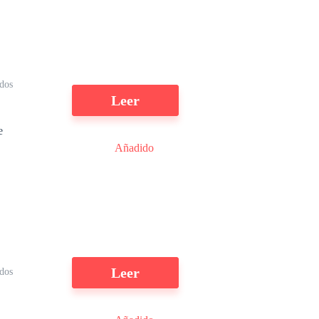
o
dos
Leer
,
Añadido
ão
e
ra
,
Leer
dos