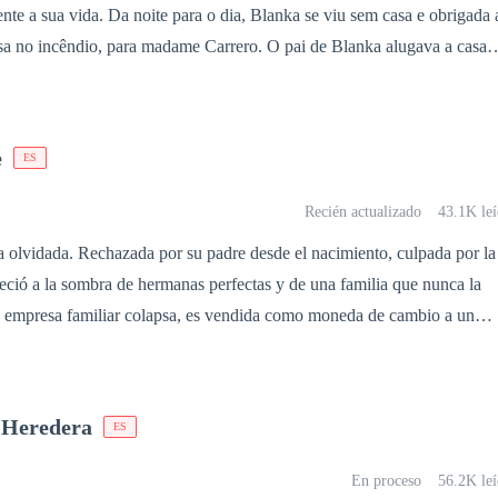
e a sua vida. Da noite para o dia, Blanka se viu sem casa e obrigada 
sa no incêndio, para madame Carrero. O pai de Blanka alugava a casa
a de um prestigiado bordel, próximo à cidade. Para não ficar no
io da casa, madame Carrero ameaça Blanka, em mandá-la para a cadeia
ejuízo. Madame Carrero vê em Blanka, uma mina de ouro para o seu
e
ES
nda e nunca ter se relacionado com nenhum homem! Para pagar a perda d
sugere leiloar a pureza de Blanka. Sozinha, sem ninguém, sem casa pa
Recién actualizado
43.1K leí
esa, Blanka cede a chantagem de madame Carrero. E o maior lance no
ja olvidada. Rechazada por su padre desde el nacimiento, culpada por la
nnis, um grego belo e dominador, que está disposto a ir pra cama com
eció a la sombra de hermanas perfectas y de una familia que nunca la
a empresa familiar colapsa, es vendida como moneda de cambio a un
ém o amor que Blanka tem por Zeus, seu animal de estimação.
re acostumbrado a obtener todo lo
algo más que una esposa comprada: percibe una fragilidad que lo intrig
afía. Frío, controlador y letal, decide protegerla… siempre y cuando ell
a Heredera
ES
s que sostienen su imperio. Entre lujos, miedo, deseo y
Lara deberá elegir: huir de todo lo que la aterra o enfrentar la verdad de
En proceso
56.2K leí