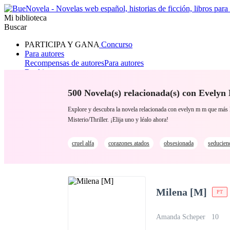
Mi biblioteca
Buscar
PARTICIPA Y GANA
Concurso
Para autores
Recompensas de autores
Para autores
Ranking
Navegar
Novelas
500 Novela(s) relacionada(s) con Evely
Cuentos Cortos
Todos
Romance
Hombre lobo
Mafia
Sistema
Fantasía
Urbano
LG
Explore y descubra la novela relacionada con evelyn m m que má
Misterio/Thriller. ¡Elija uno y léalo ahora!
cruel alfa
corazones atados
obsesionada
seducien
Milena [M]
PT
Amanda Scheper
10