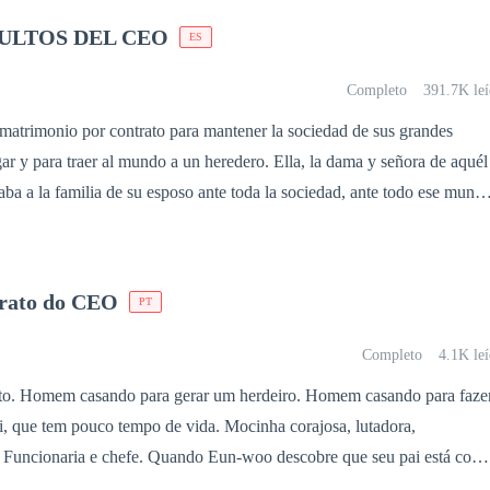
ULTOS DEL CEO
ES
Completo
391.7K leí
 matrimonio por contrato para mantener la sociedad de sus grandes
a, la dama y señora de aquél
 lujos. Él, un hombre perfeccionista, acostumbrado a ser atendido con
situación inesperada, una traición de ella, demasiado obvia… Una muj
trato do CEO
PT
, durante todo ese
sólo buscó la perfección que en ella había
Completo
4.1K le
 pero la realidad es que él sólo la buscaba a ella. « Hay personas a
to. Homem casando para gerar um herdeiro. Homem casando para faze
 cuando están cerca, pero si notamos cuando ya no están » Ella,
i, que tem pouco tempo de vida. Mocinha corajosa, lutadora,
 ha salido adelante con sus hijos, pero… ¿Acaso puede su corazón cur
uando Eun-woo descobre que seu pai está com
ridas? « A un corazón con profundas heridas… Siempre hay alguien que
ida muda para sempre. Herdeiro de uma empresa de prestígio,