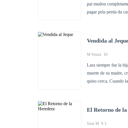
pai mudou completament
pagar pela perda da ca
de madame Carrero, don
prejuízo com o incênd
se não assumisse o pr
Vendida al Jequ
bordel, por ela ser li
casa, madame Carrero 
M Souza
10
morar, para não ir pr
Lara siempre fue la hi
leilão, e dado por Gia
muerte de su madre, cr
ela! "A Deusa do CEO Grego", não é apenas um romance hot. Tem mistério, drama, ambição.
quiso cerca. Cuando l
O romance aborda tamb
poderoso y temido jeque de Dubái. Khaled Rashid, un homb
que desea, ve en Lara 
y una fuerza que lo des
El Retorno de l
jamás se involucre en los secreto
cicatrices del pasado, 
Sissi M
9.3