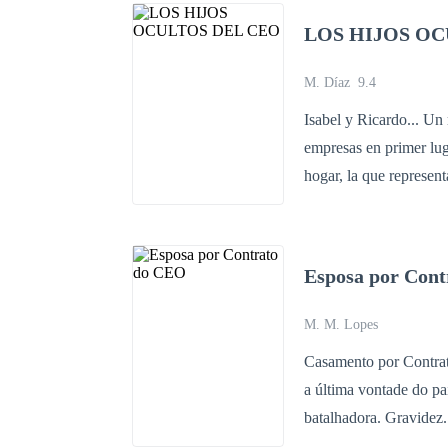
LOS HIJOS OC
M. Díaz
9.4
Isabel y Ricardo... Un
empresas en primer lugar y para traer al mundo a un heredero. Ell
hogar, la que representaba a la familia de su esposo ante toda la sociedad, ante todo ese mundo
de elegancia, dinero y
esmero y cuidado. Dos seres que lograron estar 3 años juntos y que parecían no sentir nada el
uno por el otro… Una 
Esposa por Con
juzgada sin ser oída. Ahora, después 4 años. Vuelven a encontrarse. Él
tiempo, en cada mujer que estuvo a su lado, 
M. M. Lopes
encontrado, eso parecía ser,
Casamento por Contra
quienes no las notamos
a última vontade do pa
luchando por si misma,
batalhadora. Gravidez. Funcionaria e chefe. Q
y cicatrizar tantas he
câncer terminal, sua v