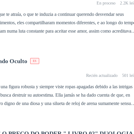
m das suspeitas. No entanto, o pior ainda está por vir.
ue sua força é ainda maior e terá que lutar para sobreviver no mundo
En proceso
2.2K le
ca, local do desaparecimento da equipe anterior, estão envoltas num
ue te atraía, o que te induzia a continuar querendo desvendar seus
timentos, eles compartilharam momentos diferentes, e ao longo do temp
tranhas acontecem neste túnel e, sem perceberem, os elementos do
am numa luta constante para aceitar esse amor, assim como acreditava
po em função da decomposição da luz e da aceleração rotacional do
curar as incuráveis dores do tempo.
resgate passam a ter dois problemas:
ando Oculto
ES
tes desaparecidos e reunirem-se novamente no mesmo espaço e tempo.
Recién actualizado
501 le
 una figura robusta y siempre viste ropas apagadas debido a las intrigas
 busca destruir su autoestima. Ella jamás se ha dado cuenta de que, en
tro digno de una diosa y una silueta de reloj de arena sumamente sensual
al descubrir a su prometido, Christian, engañándola de la manera más
tra, Chloe. Peor aún, se entera de que solo la usaban como donante de
aro, mientras planeaban arrebatarle toda su herencia legítima. ​
 O PREÇO DO PODER " LIVRO 02" DUOLOGIA