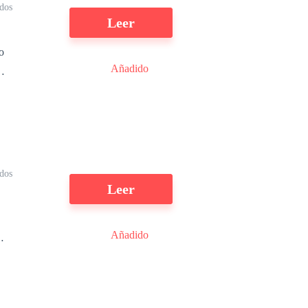
ídos
Leer
o
Añadido
m
ídos
Leer
Añadido
.