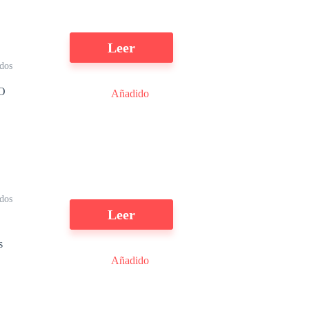
Leer
ídos
o
O
Añadido
e
 o
ídos
Leer
s
Añadido