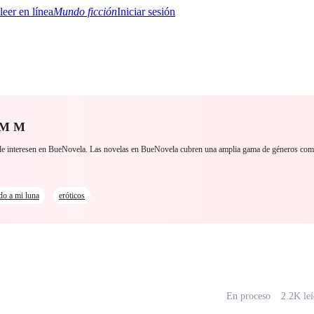
Mundo ficción
Iniciar sesión
n M M
BTQ+
YA/TEEN
Paranormal
Misterio/Thriller
Oriental
Juegos
Historia
MM
s le interesen en BueNovela. Las novelas en BueNovela cubren una amplia gama de géneros co
do a mi luna
eróticos
En proceso
2.2K le