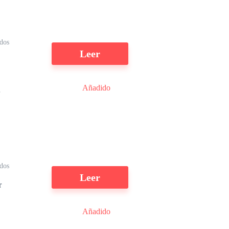
dos
Leer
Añadido
er
ídos
Leer
r
ar
Añadido