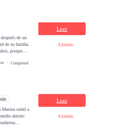
Leer
, después de un
ad de su familia.
Añadido
adres, porque
l mismo tiempo.
dos
Completed
erá a ser igual.
sión
Leer
s Marina subió a
 medio abierto
Añadido
 pudieron