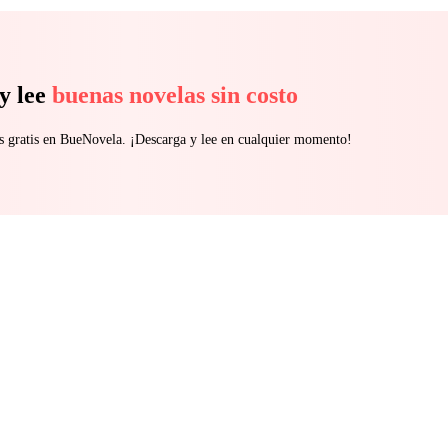
entro de um jogo onde amor, vingança e ambição se confundem. Autora origina:
y lee
buenas novelas sin costo
s gratis en BueNovela. ¡Descarga y lee en cualquier momento!