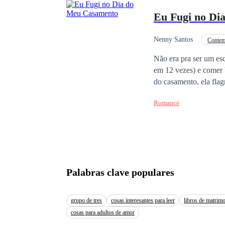
pote de ouro, no fina
Eu Fugi no Di
forma única.
Nenny Santos
Contem
Identidade Oculta
Não era pra ser um esc
em 12 vezes) e comer 
do casamento, ela fla
Isso mesmo. Com a roupa d
Romance
Cancelou o casamento,
Em construção. Agora ela está em Avermoor — uma cidade fria, rica e cheia de segredos. De dia, é só mais
uma brasileira tentand
que ninguém desconfie 
destino (esse fofoque
mais poderosas da cid
Palabras clave populares
voz de cafajeste culto e humor de porta trancada
que nenhum dos dois sabe da identida
veladas, encontros im
grupo de tres
cosas interesantes para leer
libros de matrim
plot twist que qualqu
cosas para adultos de amor
nessa história do que parece. Entre noites eletrizantes, reuniões tensas, inimi