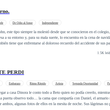
erno.
ele
De Odio al Amor
Independiente
John, este tipo siempre la molestó desde que se conocieron en el colegio
esa a su entorno y, para su mala suerte, lo encuentra en la cena de navid
bién tiene que enfrentarse al doloroso recuerdo del accidente de sus p
s los inviernos. Un trauma de su niñez y una revelación confrontadas a
1.5K leí
una navidad memorable, y un amor que a esperado por años. Y nada volv
TE PERDI
Embarazo
Ritmo Rápido
Artista
Segunda Oportunidad
Pa
pendiente
a casa Dinora le conto todo a Beto quien no podía creerlo, mientra
r la puerta observo todo… la cama que compartía con Daniel, el armario
e ambos, algunas fotos de ellos en la mesita de noche. Sus lágrimas no