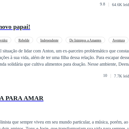
9.8
64.6K leí
una escuela de arte, vive con su novio Daniel que es mecánico en el talle
n una vida agradable y modesta. Cuando ella se entera que está embarazada
rle a su novio Daniel sobre la noticia, él sufre un trágico accidente que
novo papai!
e su hijo y recuperar lo que ha perdido.
videz
Rebelde
Independente
De Inimigos a Amantes
Aventura
cil situação de lidar com Anton, um ex-parceiro problemático que const
ações à sua vida, além de ter uma filha dessa relação. Para escapar desse
nda solidária que cultiva alimentos para doação. Nesse ambiente, Deen
ecido de uma noitada, surge. Agora, os dois terão que trabalhar juntos
10
7.7K leí
os devido a um incidente em um bar. A questão é a grande diferença en
o, enquanto Deena é trabalhadora e enfrentou muitas dificuldades. Ess
entre o amor e o ódio várias vezes ao dia. Será que essa relação tem f
A PARA AMAR
inista que sempre viveu em seu mundo particular, a música, porém, ao
 dois amigos, Tony e Josie, que transformariam sua vida para sempre, 