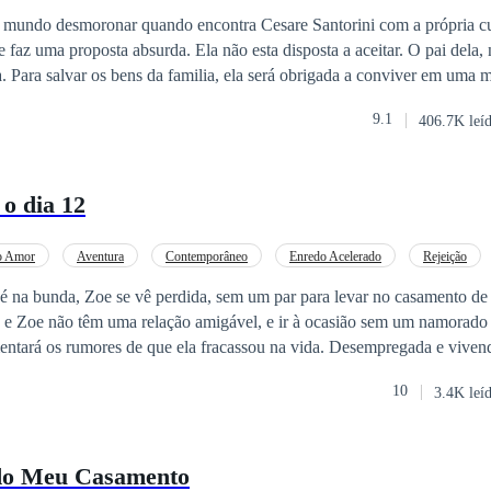
 mundo desmoronar quando encontra Cesare Santorini com a própria c
e faz uma proposta absurda. Ela não esta disposta a aceitar. O pai dela,
 Para salvar os bens da familia, ela será obrigada a conviver em uma
ido e a amante dele.
9.1
406.7K leí
o dia 12
o Amor
Aventura
Contemporâneo
Enredo Acelerado
Rejeição
é na bunda, Zoe se vê perdida, sem um par para levar no casamento de 
 e Zoe não têm uma relação amigável, e ir à ocasião sem um namorado
ores de que ela fracassou na vida. Desempregada e vivendo de seguro-
ga, Clara, decidem pedir uma pizza. É aí que ela conhece (ou para um
10
3.4K leí
) Alex, seu motoboy. Depois de praticamente chorar em seus braços, o
do Meu Casamento