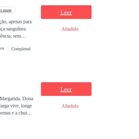
re morte
Leer
ção, apenas para
nça sanguínea
Añadido
sência, sem
usou publicamente
dos
Completed
ente abriu os
Leer
a Margarida. Dona
arga vive, longe
Añadido
pernas e a chutou