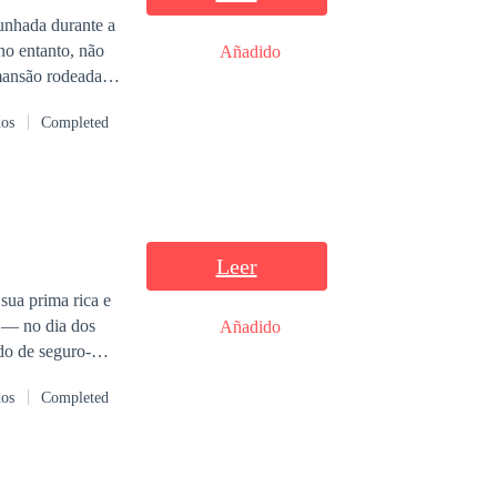
unhada durante a
 no entanto, não
Añadido
 mansão rodeada
dos
Completed
Leer
sua prima rica e
 — no dia dos
Añadido
dos
Completed
s dois se tornam