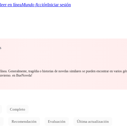
Mundo ficción
Iniciar sesión
s
BTQ+
YA/TEEN
Paranormal
Misterio/Thriller
Oriental
Juegos
Historia
MM
línea. Generalmente, tragédia o historias de novelas similares se pueden encontrar en varios gé
 invierno. en BueNovela!
Completo
d
Recomendación
Evaluación
Última actualización