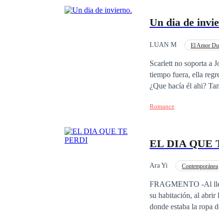
Un dia de invi
LUAN M
El Amor Du
Scarlett no soporta a 
tiempo fuera, ella regr
¿Que hacía él ahi? Tam
siempre lo revive todo
Romance
Un invierno distinto, 
EL DIA QUE 
Ara Yi
Contemporánea
Secretario/a
Inde
FRAGMENTO -Al llegar 
su habitación, al abri
donde estaba la ropa d
contenerse... Marina entre llanto y sollozos susurro. “Prometiste nunca dejarme…”- Marina es una chica