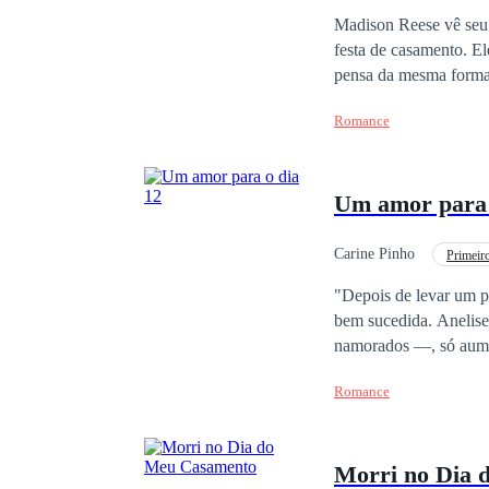
Herdeiro/Herdeira
Madison Reese vê seu
festa de casamento. El
pensa da mesma forma.
de segredos com o mar
Romance
Um amor para 
Carine Pinho
Primeir
"Depois de levar um p
bem sucedida. Anelise
namorados —, só aumentará os rum
desemprego, ela e sua melhor ami
Romance
momento para observar
grandes amigos. As coisas desandam quando Clara propõe que Zoe se aproxime de Alex para ir ao casamento
com ele. E não tem problema, já que Alex confessa ser apaixonado por outra. Mas até quando ela sustentará
Morri no Dia 
essa farsa? E, céus, quem será a garota que Alex ama secretamente? De uma coisa sabemos, quando se