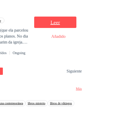
u coração de uma
e
Leer
(que ela parcelou
os planos. No dia
Añadido
rim da igreja.
eídos
Ongoing
emos. Vingança?
sta abaixo sem
Siguiente
as o
a das empresas
lão de dorama,
Más
 tem muito mais
 una contemporánea
libros misterio
libros de vikingos
mais envolvido