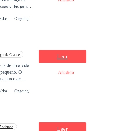
suas vidas jamais
eídos
Ongoing
gunda Chance
Leer
acta de uma vida
o pequeno. O
Añadido
 a chance de
liados e um amor
eídos
Ongoing
 provas de
erra pública que
dades, romance
Acelerado
Leer