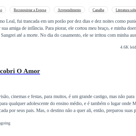
chances de tudo dar errado são muito altas."
so
Reconquistar a Esposa
Arrependimento
Canalha
Literatura sob
 Leal, fui trancada em um porão por dez dias e dez noites como puni
 sua amiga de infância. Para piorar, ele cortou meu braço, e minha doe
Sangrei até a morte. No dia do casamento, ele se irritou com minha au
o estava mais viva. Cego pela mentira de sua amada de infância, me ac
4.6K leí
o minha reputação e matando minha mãe de desgosto. Mas quando finalm
pálido e ressequido, a insanidade o consumiu.
scobri O Amor
isão, cinemas e festas, para muitos, é um grande castigo, mas não par
para qualquer adolescente do ensino médio, e é também o lugar onde M
ada por seus pais. Mas, o destino não a quer ali, então, preparou suas 
vida está ladeira abaixo e seus freios estão quebrados,
going
almente quer ir. Mas, e se por acaso a direção oposta der certo?
os cintos e ir na direção que o vento levar. No final do arco-íris têm gnomos e