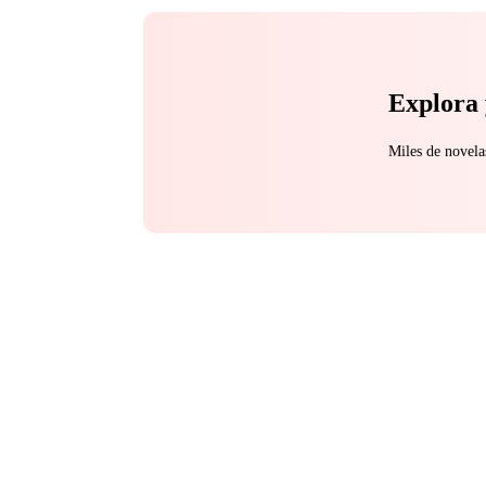
perigosas, Eva se vê no c
Nenny Santos
Explora 
Miles de novela