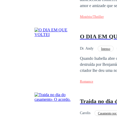
amor e amizade que se
fossem as mesmas.
Mistério/Thriller
O DIA EM Q
Dr. Andy
Intenso
Renascimento
Di
Quando Isabella abre 
destruída por Benjamín
criador lhe deu uma no
reescrever sua vida, e
Romance
que nasce da confianç
corrupção em “Altos d
vira a vida dos Arria
Traida no dia 
protetor, intriga corp
Carolis
Casamento por