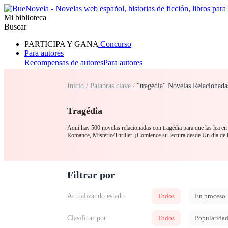
Mi biblioteca
Buscar
PARTICIPA Y GANA
Concurso
Para autores
Recompensas de autores
Para autores
Ranking
Navegar
Inicio /
Palabras clave /
"tragédia" Novelas Relacionada
Novelas
Cuentos Cortos
Todos
Romance
Hombre lobo
Mafia
Sistema
Fantasía
Urbano
LG
Tragédia
Aquí hay 500 novelas relacionadas con tragédia para que las lea en 
Romance, Mistério/Thriller. ¡Comience su lectura desde Un dia de
Filtrar por
Actualizando estado
Todos
En proceso
Clasificar por
Todos
Popularida