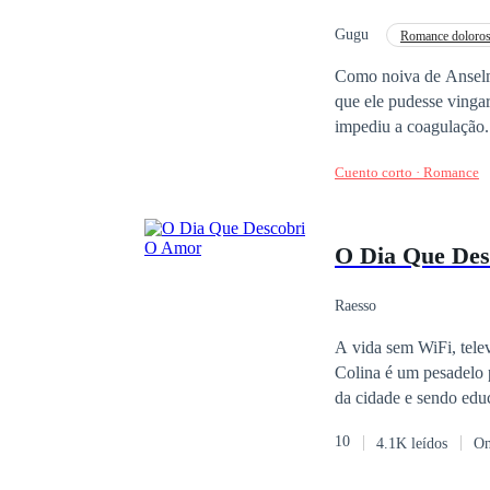
envolve o coração, as 
Gugu
Romance doloro
Como noiva de Anselmo
que ele pudesse vingar
impediu a coagulação. 
imaginar que eu já nã
Cuento corto · Romance
de traição, destruind
olhos e viu meu corpo 
O Dia Que De
Raesso
A vida sem WiFi, telev
Colina é um pesadelo 
da cidade e sendo educ
para o seu grande pesadelo: A Cidade Grande. Sua 
10
4.1K leídos
On
levando-a para a direção oposta da que re
Enfim, o que nos resta é apertar 