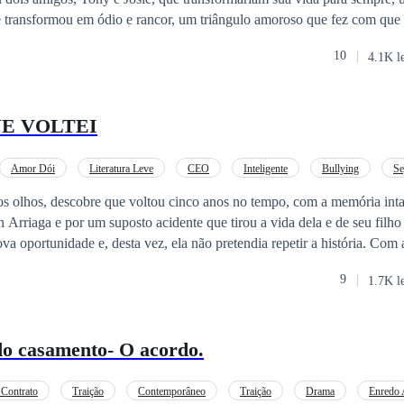
 transformou em ódio e rancor, um triângulo amoroso que fez com que 
10
4.1K l
UE VOLTEI
Amor Dói
Literatura Leve
CEO
Inteligente
Bullying
Se
ferença de Idade
os olhos, descobre que voltou cinco anos no tempo, com a memória int
 Arriaga e por um suposto acidente que tirou a vida dela e de seu filh
va oportunidade e, desta vez, ela não pretendia repetir a história. Com
la decide romper com o passado e enfrentá-lo com inteligência, novos a
9
1.7K l
a. Seu talento a leva a um projeto ambicioso. Quando Isabella descobre
el Sur”, ela vaza a informação para um jornalista e desencadeia uma gu
ga de cabeça para baixo. “El día que volví” combina segundas oportuni
do casamento- O acordo.
orativa e uma heroína que transforma a dor em poder.
 Contrato
Traição
Contemporâneo
Traição
Drama
Enredo 