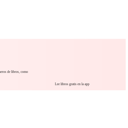
 Romance
Sci-Fi
Guerra
Otros
neros de libros, como
Lee libros gratis en la app