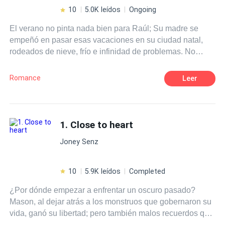
deseos?
10
5.0K leídos
Ongoing
El verano no pinta nada bien para Raúl; Su madre se
empeñó en pasar esas vacaciones en su ciudad natal,
rodeados de nieve, frío e infinidad de problemas. No
podía haber mayor castigo para ese joven de apenas
dieciséis años que perder todo un verano fuera de su
Romance
Leer
casa, junto a sus amigos y el calor de la playa, sin
embargo pronto cambiaría de opinión. aquella chica de
largos cabellos dorados y ojos verdes, cuya sonrisa
enamoraría a todos los jóvenes de aquel frío pueblo sería
1. Close to heart
motivo suficiente para quedarse, y ¿por que no?;
Joney Senz
enamorarse.
10
5.9K leídos
Completed
¿Por dónde empezar a enfrentar un oscuro pasado?
Mason, al dejar atrás a los monstruos que gobernaron su
vida, ganó su libertad; pero también malos recuerdos que
debe soportar. Sin embargo, las cosas no siempre