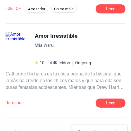
dependen de uno mismo. Nuevos problemas aparecen
LGBTQ+
Leer
Acosador
Chico malo
para desequilibrar su existencia y lanzarlo de cabeza
Contemporánea
Campus
hacia situaciones en las que jamás pensó encontrarse.
POV en primera persona
Ritmo Rápido
Amor Irresistible
Rebelde
De Odio al Amor
Mila Warui
10
4.4K leídos
Ongoing
Catherine Richards es la chica buena de la historia, que
jamás ha creído en los chicos malos y que para ella son
puras fantasías adolescentes. Mientras que Drew Harris,
un chico realmente malo con un pasado lleno de
sufrimiento, está dispuesto a conquistarla. Desde el
Romance
Leer
primer momento, el amor entre ellos se vuelve totalmente
irresistible.