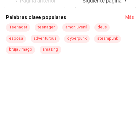
Pagina anterior
Siguiente página
Palabras clave populares
Más
Teenager
teenager
amor juvenil
deus
esposa
adventurous
cyberpunk
steampunk
bruja / mago
amazing