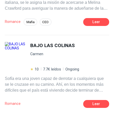
italiana, se le asigna la misión de acercarse a Melina
Crawford para averiguar la manera de adueñarse de la
compañía de su padre. Luca descubre secretos que no se
imagina y que lo mantiene pegado y a la vez alejado de
Romance
Leer
Mafia
CEO
Melina. Esto los une en un viaje de ida sin regreso que
POV en primera persona
Poder Femenino
de seguro querrán conocer.
Independiente
Primer Amor
Pasión
BAJO LAS COLINAS
Desafío a las Expectativas
Amor Prohibido
Carmen
10
7.7K leídos
Ongoing
Sofía era una joven capaz de derrotar a cualquiera que
se le cruzase en su camino. Ahí, en los momentos más
difíciles que el país está viviendo decide terminar de
trabajar para la agencia de Inteligencia nacional, luego
de presenciar el lado oscuro de la dictadura militar en
Romance
Leer
Chile. Después de unirse a la agencia descubre en el
camino las verdaderas intenciones cuando la vida de sus