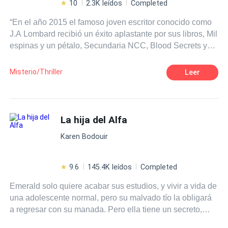
10
2.3K leídos
Completed
“En el año 2015 el famoso joven escritor conocido como
J.A Lombard recibió un éxito aplastante por sus libros, Mil
espinas y un pétalo, Secundaria NCC, Blood Secrets y
Merciless, los cuales lograron alcanzar ventas de
millones de copias en todo el mundo; además de esto, el
Misterio/Thriller
Leer
escritor creo su propia plataforma en internet en la cual
hay series basadas en sus libros la cual es muy éxito
también. En la actualidad este famoso escritor y productor
decidió crear una competencia la cual se llevara a cabo
La hija del Alfa
en Italia; la cual tiene como destino incentivar a los
Karen Bodouir
adolescentes a mostrar su talento tal y cual él lo hiso, en
esta competencia muchos intentaron quedar pero solo 10
escritores de diferentes países lograron entrar. Los cuales
9.6
145.4K leídos
Completed
son famosos por algún libro que han escrito pero solo
Emerald solo quiere acabar sus estudios, y vivir a vida de
regionalmente. El ganador de esta competencia se
una adolescente normal, pero su malvado tío la obligará
llevara 2 millones de euros y la producción de una serie
a regresar con su manada. Pero ella tiene un secreto,
basada en el libro de ese escritor la cual estará
nunca ha dejado que su loba interior tome el control,
disponible en la plataforma de J.A Lombard”.