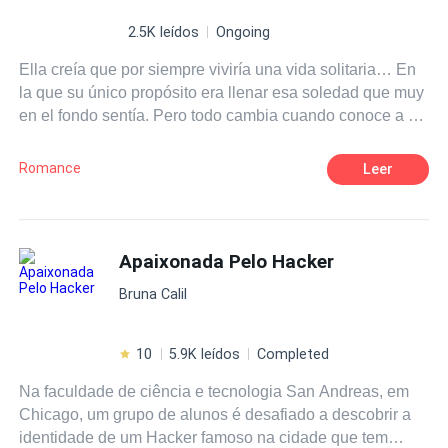
2.5K leídos
Ongoing
Ella creía que por siempre viviría una vida solitaria… En
la que su único propósito era llenar esa soledad que muy
en el fondo sentía. Pero todo cambia cuando conoce a un
chico. El cual a simple vista no parecería ser el chico que
hizo girar el mundo a aquella chica, sacándola de su
Romance
Leer
zona de confort y haciéndola sentir cosas que jamás
creyó sentir.
Apaixonada Pelo Hacker
Bruna Calil
10
5.9K leídos
Completed
Na faculdade de ciência e tecnologia San Andreas, em
Chicago, um grupo de alunos é desafiado a descobrir a
identidade de um Hacker famoso na cidade que tem