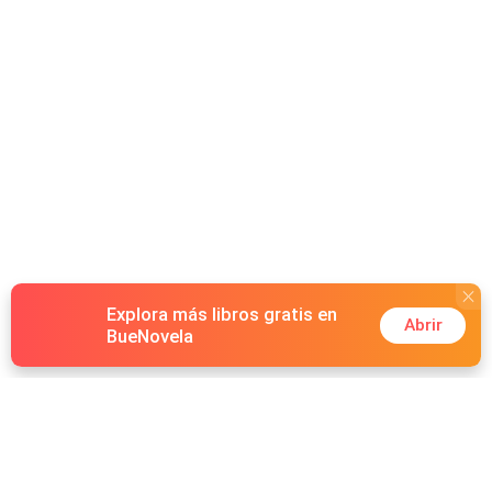
podem mudar tudo. Entre o amor, a culpa e os segredos,
Hannah precisa descobrir quem realmente é - e qual
caminho deseja seguir.
Explora más libros gratis en
Abrir
BueNovela
Hot Genres