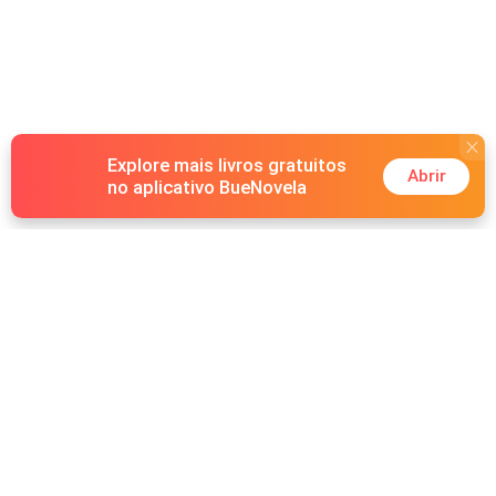
Collin é obstinado e não aceita um não como resposta.
Uma combinação que tem tudo para dar errado, mas
quando os sentimentos vão além da superfície, é
impossível resistir.
Explore mais livros gratuitos
Abrir
no aplicativo BueNovela
Hot Genres
Romance
Recursos
Lobisomem
Palavras-chave
Redes sociais
Máfia