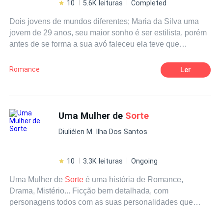
10
5.6K leituras
Completed
Dois jovens de mundos diferentes; Maria da Silva uma
jovem de 29 anos, seu maior sonho é ser estilista, porém
antes de se forma a sua avó faleceu ela teve que
abandonar seu curso e voltar para o Brasil, para ajudar o
seu avô com a padaria e com as suas irmãs e sua filha.
Romance
Ler
Otávio Ferrara um grande executivo de 30 anos o orgulho
da família Ferrara, tem um relacionamento aberto, mas o
que ele não sabia e quem uma festa ele encontraria o
amor da sua vida e como uma verdadeira cinderela
Uma Mulher de
Sorte
esqueceu seu sapatinho
Diuliélen M. Ilha Dos Santos
10
3.3K leituras
Ongoing
Uma Mulher de
Sorte
é uma história de Romance,
Drama, Mistério... Ficção bem detalhada, com
personagens todos com as suas personalidades que
foram inspirados em determinadas pessoas da realidade