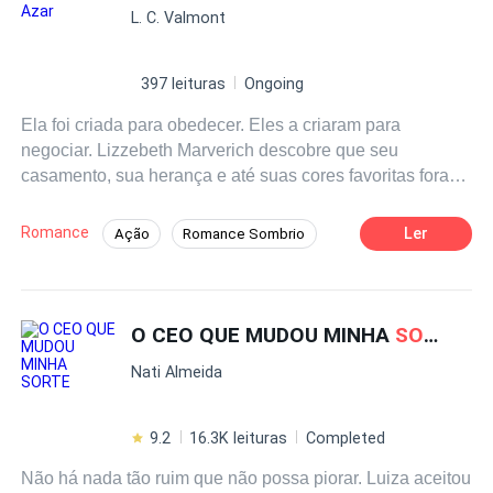
L. C. Valmont
Luiza, enfrentando todos os obstáculos e preconceitos e,
tentando sempre fazê-la feliz e ajudando-a realizar todos
os seus sonhos.
397 leituras
Ongoing
Ela foi criada para obedecer. Eles a criaram para
negociar. Lizzebeth Marverich descobre que seu
casamento, sua herança e até suas cores favoritas foram
decididos muito antes que ela pudesse escolher qualquer
coisa. Entre contratos silenciosos, perfumes que
Romance
Ler
Ação
Romance Sombrio
denunciam segredos e um homem que parece conhecê-
Drama
CEO
Herdeiro/Herdeira
la melhor do que deveria, sua vida começa a ruir. Mas
toda boa menina tem um limite. E quando Lizzebeth
Amigos de Infância
decide atravessá-lo, o azar deixa de ser um fardo — e se
O CEO QUE MUDOU MINHA
SORTE
Casamento por Contrato
Primeiro Amor
torna uma arma.
Construção do Reino
Nati Almeida
9.2
16.3K leituras
Completed
Não há nada tão ruim que não possa piorar. Luiza aceitou