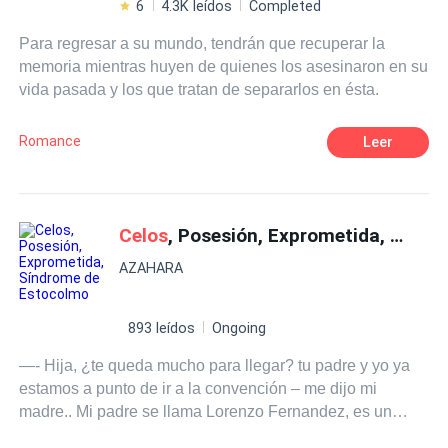
6
4.3K leídos
Completed
Para regresar a su mundo, tendrán que recuperar la
memoria mientras huyen de quienes los asesinaron en su
vida pasada y los que tratan de separarlos en ésta.
Romance
Leer
Celos
, Posesión, Exprometida, Síndrome de Estocolmo
AZAHARA
893 leídos
Ongoing
—- Hija, ¿te queda mucho para llegar? tu padre y yo ya
estamos a punto de ir a la convención – me dijo mi
madre.. Mi padre se llama Lorenzo Fernandez, es un
importante CEO de las industrias de Topografías SMITH.