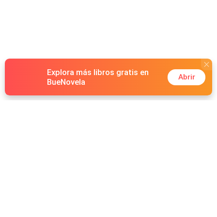
Explora más libros gratis en
Abrir
BueNovela
Hot Genres
Romance
Recursos
Lobisomem
Palabras clave
Redes Sociales
Máfia