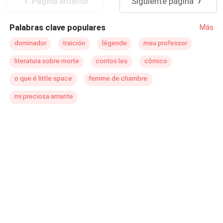
Pagina anterior
Siguiente página
esqueceu seu sapatinho
Palabras clave populares
Más
dominador
traición
légende
meu professor
literatura sobre morte
contos les
cômico
o que é little space
femme de chambre
mi preciosa amante