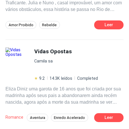
Traficante. Julia e Nuno , casal improvável, um amor com
vários obstáculos, essa história se passa no Rio de
Janeiro e vai encantar vocês.
Leer
Amor Proibido
Rebelde
Secretário/Secretária
Mafia
Vingança
Drama
Enredo Acelerado
Vidas Opostas
Aventura
De Inimigos a Amantes
Camila sa
9.2
14.3K leídos
Completed
Eliza Diniz uma garota de 16 anos que foi criada por sua
madrinha após seus pais a abandonarem ainda recém
nascida, agora após a morte da sua madrinha se ver
tendo que viver uma realidade totalmente diferente da
que tinha. Indo morar na favela da Rocinha uma das
Romance
Leer
Aventura
Enredo Acelerado
maiores do Rio de janeiro sua vida dá uma volta de 360°
Drama
Diferença de Idade
quando conhece o dono do lugar. Gustavo Lisboa ,28