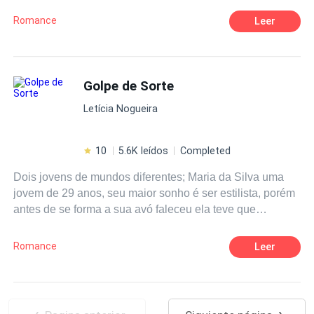
Romance
Leer
Golpe de Sorte
Letícia Nogueira
10
5.6K leídos
Completed
Dois jovens de mundos diferentes; Maria da Silva uma
jovem de 29 anos, seu maior sonho é ser estilista, porém
antes de se forma a sua avó faleceu ela teve que
abandonar seu curso e voltar para o Brasil, para ajudar o
seu avô com a padaria e com as suas irmãs e sua filha.
Romance
Leer
Otávio Ferrara um grande executivo de 30 anos o orgulho
da família Ferrara, tem um relacionamento aberto, mas o
que ele não sabia e quem uma festa ele encontraria o
amor da sua vida e como uma verdadeira cinderela