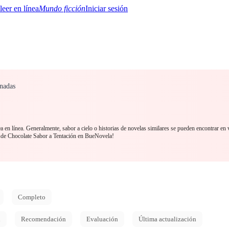
Mundo ficción
Iniciar sesión
onadas
BTQ+
YA/TEEN
Paranormal
Misterio/Thriller
Oriental
Juegos
Historia
MM
a en línea. Generalmente, sabor a cielo o historias de novelas similares se pueden encontrar en
sde Chocolate Sabor a Tentación en BueNovela!
Completo
d
Recomendación
Evaluación
Última actualización