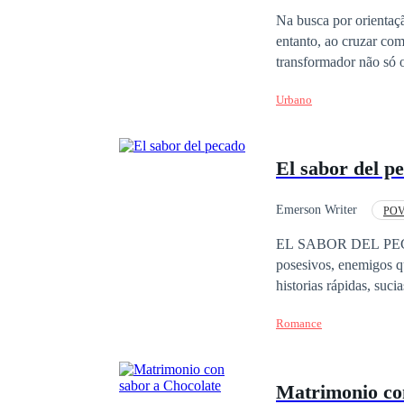
Na busca por orientaç
entanto, ao cruzar com
transformador não só os 
aprendem a perdoar a 
Urbano
redenção e a alegria na vida. À medida que colaboram para superar os desafios j
capacidade de amar no
esperança. O d
El sabor del p
Emerson Writer
POV 
Harem
EL SABOR DEL PECADO es una c
posesivos, enemigos qu
historias rápidas, sucia
después. Advert
Romance
Matrimonio co