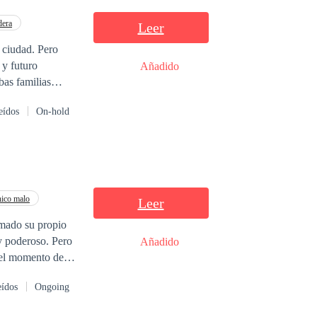
dera
Leer
a ciudad. Pero
 y futuro
Añadido
bas familias
unque el
eídos
On-hold
xtraño y vivir en
 Sin embargo,
. Sin embargo, el
es de un
la fachada de un
ico malo
Leer
rmado su propio
 y poderoso. Pero
Añadido
 el momento de
eídos
Ongoing
¿cómo termino en