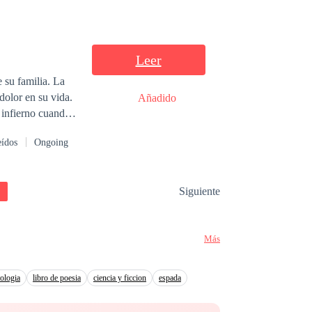
Leer
u familia. La
olor en su vida.
Añadido
n infierno cuando
 maldad y dolor
eídos
Ongoing
namorar.
Siguiente
Más
tologia
libro de poesia
ciencia y ficcion
espada