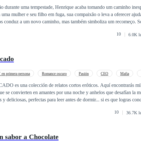
ão durante uma tempestade, Henrique acaba tomando um caminho inespe
 uma mulher e seu filho em fuga, sua compaixão o leva a oferecer ajud
conduz a um novo caminho, mas também simboliza um recomeço. Sofia e Henrique
si mesmos por escolhas passadas, abraçando uma segunda chance para 
10
6.0K l
untos, eles descobrem a
vamente, curando feridas antigas e construindo um futuro fundamentad
estino tem sabor de recomeço ❤️
ecado
en primera persona
Romance oscuro
Pasión
CEO
Mafia
olección de relatos cortos eróticos. Aquí encontrarás millonarios
e se convierten en amantes por una noche y anhelos que desafían la moral
s y deliciosas, perfectas para leer antes de dormir... si es que logras conc
encia: Contenido explícito y altamente adictivo.
10
36.7K l
n sabor a Chocolate