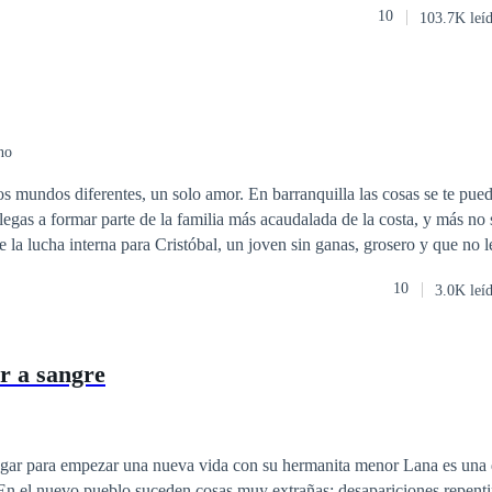
10
103.7K leí
ionada por el escándalo y las críticas de la sociedad. Ante la demanda de
de reemplazo, recurren a Kate Spencer, la sobrina que han criado desde
ticente al principio, se ve obligada a aceptar la oferta debido a las ame
abuela. ¿Podrá esta pareja tan diferente encontrar una solución a su bod
l amor surgir entre ellos con un inicio poco convencional?
no
s mundos diferentes, un solo amor. En barranquilla las cosas se te pued
llegas a formar parte de la familia más acaudalada de la costa, y más no
e la lucha interna para Cristóbal, un joven sin ganas, grosero y que no 
a que se ve atraído por nada más y nada menos que su hermanastro que 
10
3.0K leí
ro, un chico dulce y decidido. En esta historia verás lo mágico que es en
aferrarse a él. Encontrarás escenas divertidas, eróticas y, sobre todo, 
r a sangre
ogar para empezar una nueva vida con su hermanita menor Lana es una
. En el nuevo pueblo suceden cosas muy extrañas: desapariciones repenti