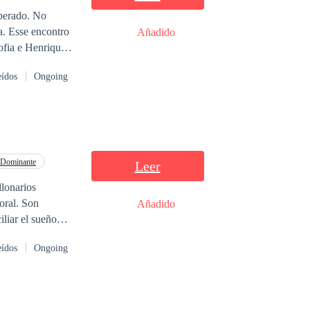
rado. No
a. Esse encontro
Añadido
encontrar a
eídos
Ongoing
o no afeto e na
Dominante
Leer
. Son
Añadido
iliar el sueño
eídos
Ongoing