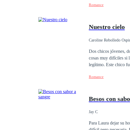
Romance
neoyorquina. La familia Spencer, consciente de la importancia de la unión entre Ricardo y Ellen para su estatus
social, se siente pres
encontrarle una novia 
Nuestro cielo
padres. Kate, aunque re
de dañar a su querida 
conveniencia? ¿Podrá e
Caroline Rebolledo Ospi
Dos chicos jóvenes, do
cosas muy difíciles si 
legítimo. Este chico fu
sentido a la vida hast
Romance
vivir con ellos. Leand
por muy duro que sea y 
Besos con sabo
Jay C
Para Laura dejar su h
difícil pero necesaria