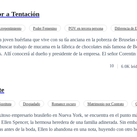
r a Tentación
rrepentimiento
Poder Femenino
POV en tercera persona
Diferencia de 
Romance oscuro
Chico malo
Millonario Instantáneo
 joven huérfana que vive con su tía anciana en la pobreza de Bruselas 
buscar trabajo de mucama en la fábrica de chocolates más famosa de Bél
. Allí conocerá al dueño y presidente de la empresa. El señor Corenti
riendo, cambiará su destino y el de su hijo. Su hijo Tristán, es un joven mimado,
10
6.0K leí
 que disfruta de los lujos y privilegios de su posición. Sin embargo, su
cruce con Annette, una muchacha humilde y trabajadora que le mostrará
a. Entre ellos surgirá una relación que pondrá a prueba sus sentimientos
te
rreras sociales y personales que los separan? ¿Qué
es deparará el destino? ¿Qué sabor tendrá el chocolate de su historia: d
ela romántica y dramática que te hará vibrar con cada página. Está hist
ustituta
Despiadado
Romance oscuro
Matrimonio por Contrato
, de mi autoría, cualquier copia parcial o total será denunciada legalme
EO
xitoso empresario brasileño en Nueva York, se encuentra en el punto má
 Número de derechos de autor: 1906211244686
n Ellen Spencer, la hermosa heredera de una familia adinerada. Sin emb
s antes de la boda, Ellen lo abandona en una nota, huyendo con otro 
ecide tomar medidas drásticas para salvar su reputación en la alta soc