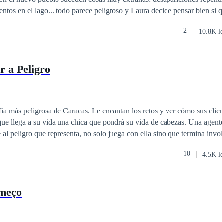
ntos en el lago... todo parece peligroso y Laura decide pensar bien si 
guir con sus planes. Cuando conoce a James Fernsby su mundo se pone
2
10.8K l
sus más escondidos deseos y secretos serán descubiertos por el, sin ima
ás temido de todos los tiempos.
 a Peligro
fia más peligrosa de Caracas. Le encantan los retos y ver cómo sus clien
ega a su vida una chica que pondrá su vida de cabezas. Una agente, podría ponerlo
se al peligro que representa, no solo juega con ella sino que termina inv
rmitido. ¿Quién ganará en este juego peligroso? ¿podrá el amor superar e
10
4.5K l
omeço