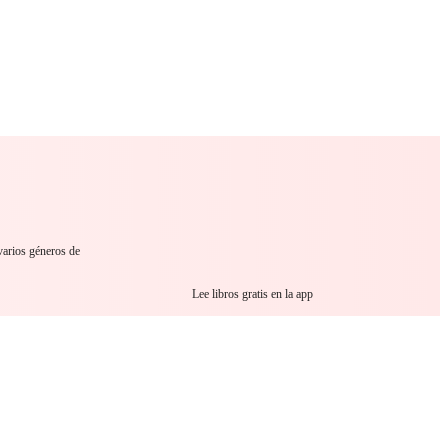
 Romance
Sci-Fi
Guerra
Otros
 varios géneros de
Lee libros gratis en la app