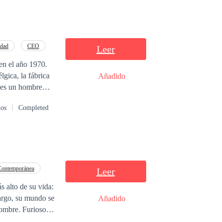
Edad
CEO
Leer
en el año 1970.
gica, la fábrica
Añadido
n es un hombre
dos
Completed
 vida dará un giro
 una realidad
, sus valores y
ulce o amargo?
oria es
Contemporánea
Leer
nte, todos los
s alto de su vida:
argo, su mundo se
Añadido
hombre. Furioso y
iedad