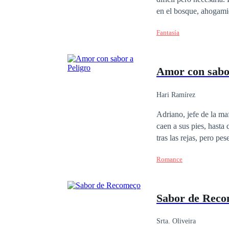
en el bosque, ahogamie
lugar en el cual no estarán seguras o se
Fantasía
de cabeza, puesto que 
chico era el vampiro m
Amor con sabor
Hari Ramírez
Adriano, jefe de la ma
caen a sus pies, hasta que ll
tras las rejas, pero pe
ella más allá de lo pe
Romance
avecina?
Sabor de Rec
Srta. Oliveira