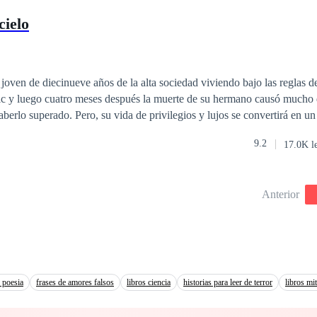
 temprana sin que nadie conociera cosa alguna sobre el?.....
cielo
joven de diecinueve años de la alta sociedad viviendo bajo las reglas de s
ic y luego cuatro meses después la muerte de su hermano causó mucho d
berlo superado. Pero, su vida de privilegios y lujos se convertirá en u
u vida, otra vez. Su inocente existencia estará atrapada en un espiral de
9.2
17.0K l
 corazón, pero que dentro de tanta injusticia nunca pensó volverse a e
Anterior
 poesia
frases de amores falsos
libros ciencia
historias para leer de terror
libros mi