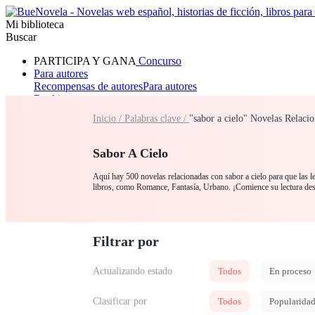
Mi biblioteca
Buscar
PARTICIPA Y GANA
Concurso
Para autores
Recompensas de autores
Para autores
Ranking
Navegar
Inicio /
Palabras clave /
"sabor a cielo" Novelas Relaci
Novelas
Cuentos Cortos
Todos
Romance
Hombre lobo
Mafia
Sistema
Fantasía
Urbano
LG
Sabor A Cielo
Aquí hay 500 novelas relacionadas con sabor a cielo para que las le
libros, como Romance, Fantasía, Urbano. ¡Comience su lectura de
Filtrar por
Actualizando estado
Todos
En proceso
Clasificar por
Todos
Popularida