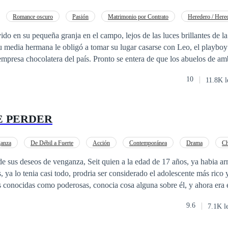
Romance oscuro
Pasión
Matrimonio por Contrato
Heredero / Here
Arrogante
do en su pequeña granja en el campo, lejos de las luces brillantes de l
 media hermana le obligó a tomar su lugar casarse con Leo, el playboy
mpresa chocolatera del país. Pronto se entera de que los abuelos de am
nio por una razón de peso entre ambas familias que ella desconocía. A
10
11.8K l
 formalidad, Mylene se siente abrumada por la idea de casarse con un e
presión de su familia y el futuro de su granja en juego, acepta el trato.
ir juntos, descubre que Leo no es el playboy superficial que esperaba
E PERDER
dad no será fácil. Mylene y Leo tendrán que lidiar con las complicacion
ncia y las expectativas de ambas familias, mientras intentan mantener 
anza
De Débil a Fuerte
Acción
Contemporánea
Drama
Ch
e sus deseos de venganza, Seit quien a la edad de 17 años, ya habia a
, ya lo tenia casi todo, prodria ser considerado el adolescente más rico
as conocidas como poderosas, conocia cosa alguna sobre él, y ahora era
de realizar el sueño que tuvo desde que quedo huérfano..... Este joven encontro
9.6
7.1K l
esde pequeño, pero ahora era uno de los más poderosos del país, pero 