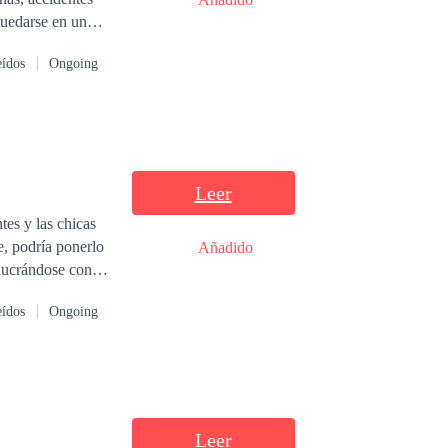
quedarse en un
eídos
Ongoing
ginar que ese
Leer
tes y las chicas
Añadido
olucrándose con
l peligro que se
eídos
Ongoing
Leer