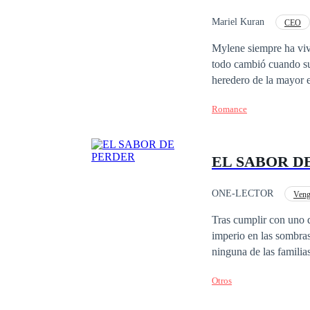
Mariel Kuran
CEO
Contemporánea
Mylene siempre ha vivi
todo cambió cuando su
heredero de la mayor e
acordaron ese matrimo
Romance
matrimonio es solo una
la ciudad. Pero con la 
cuando comienzan a viv
EL SABOR D
camino hacia la felici
matrimonio de convenie
matrimonio feliz.
ONE-LECTOR
Veng
Tras cumplir con uno d
imperio en las sombras
ninguna de las famili
salir a la luz, para tratar 
Otros
muchas dificultades d
el orfanato?. ¿ cuál es el sueño de este joven?...y lo más interesante como hizo este joven para levantar todo un