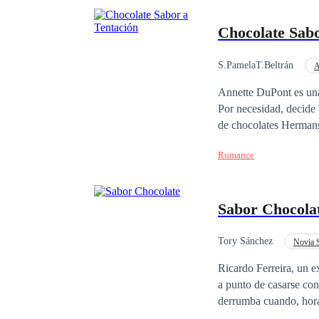
Chocolate Sabo
S.PamelaT.Beltrán
A
Heredero / Heredera
Annette DuPont es una
Por necesidad, decide 
de chocolates Hermans
mayor que, sin querer o que
Romance
arrogante y pretencioso
inesperado cuando se 
muy diferente a la suy
Sabor Chocola
sus decisiones. ¿Podrán Annette y Tristán superar las ba
secretos y sorpresas l
Descúbrelo en esta nov
Tory Sánchez
Novia S
completamente original
Ritmo Rápido
C
Ricardo Ferreira, un e
derechos reservados.
a punto de casarse co
derrumba cuando, hora
avergonzado, Ricardo d