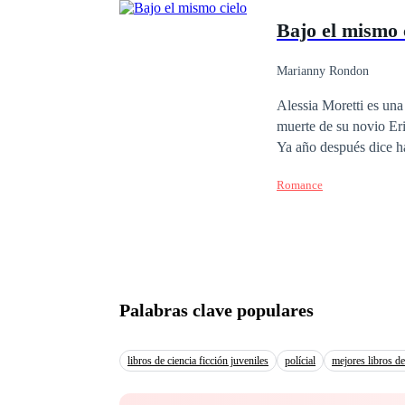
imperio a una edad tan
Bajo el mismo 
Marianny Rondon
Alessia Moretti es una 
muerte de su novio Er
Ya año después dice ha
la desgracia llegue a s
Romance
intentando consumir su
Palabras clave populares
libros de ciencia ficción juveniles
polícial
mejores libros de