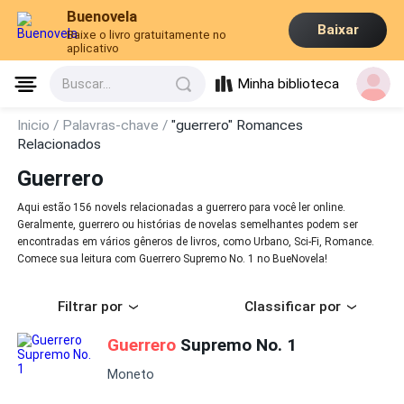
Buenovela
Baixar
Baixe o livro gratuitamente no
aplicativo
Minha biblioteca
Buscar...
Inicio /
Palavras-chave /
"guerrero" Romances
Relacionados
Guerrero
Aqui estão 156 novels relacionadas a guerrero para você ler online.
Geralmente, guerrero ou histórias de novelas semelhantes podem ser
encontradas em vários gêneros de livros, como Urbano, Sci-Fi, Romance.
Comece sua leitura com Guerrero Supremo No. 1 no BueNovela!
Filtrar por
Classificar por
Guerrero
Supremo No. 1
Moneto