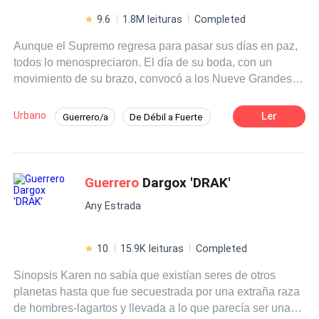
9.6
1.8M leituras
Completed
Aunque el Supremo regresa para pasar sus días en paz,
todos lo menospreciaron. El día de su boda, con un
movimiento de su brazo, convocó a los Nueve Grandes
Dioses de la Guerra, quienes se dirigieron a él como su
amo...
Urbano
Ler
Guerrero/a
De Débil a Fuerte
Venganza
Acción
Héroe / Heroína:
Ritmo Rápido
Despiadado
Guerrero
Dargox 'DRAK'
Ventaja Especial
Pasión
Any Estrada
10
15.9K leituras
Completed
Sinopsis Karen no sabía que existían seres de otros
planetas hasta que fue secuestrada por una extraña raza
de hombres-lagartos y llevada a lo que parecía ser una