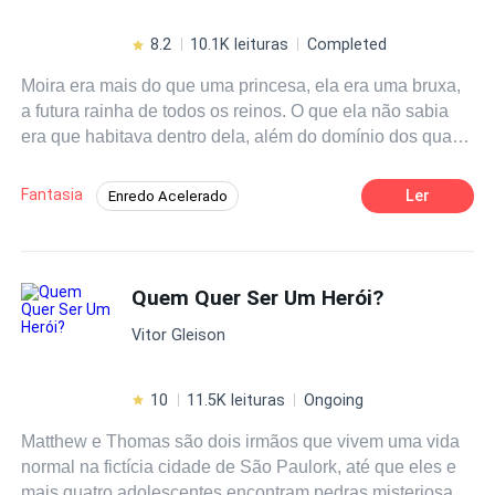
8.2
10.1K leituras
Completed
Moira era mais do que uma princesa, ela era uma bruxa,
a futura rainha de todos os reinos. O que ela não sabia
era que habitava dentro dela, além do domínio dos quatro
elementos, uma força poderosa chamada espírito, que
não só podia controlar elementos, mas tudo e todos ao
Fantasia
Ler
Enredo Acelerado
seu redor. Para o bem ou para o mal. Moira terá que se
Guerreiro/Guerreira
Universo Paralelo
unir ao guerreiro Yan Cael para destruir definitivamente a
bruxa vermelha e ainda descobrir que o amor nasce onde
Bruxo/Bruxa
Habilidade Especial
a gente menos espera - nas guerras. Qual escolha Moira
Quem Quer Ser Um Herói?
Ação
Aventura
Realeza
irá fazer? O que o destino reserva para ela e os
Vitor Gleison
guerreiros?
10
11.5K leituras
Ongoing
Matthew e Thomas são dois irmãos que vivem uma vida
normal na fictícia cidade de São Paulork, até que eles e
mais quatro adolescentes encontram pedras misteriosas