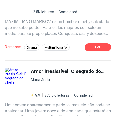
2.5K leituras
Completed
MAXIMILIANO MARKOV es un hombre cruel y calculador
que no sabe perder. Para él, las mujeres son solo un
medio para su propio placer. Conquista, usa y despues
deshecha, hasta que puso sus ojos en Victoria, su
secretaria. Obsesionado, Maximiliano hace de todo,
Romance
Ler
Drama
Multimillonario
cosas impensables solo para tenerla en sus manos y
Erótico
Dramático
meterla a su cama. Pero el sexo ya no es suficiente. Para
ganar una guerra de poder contra su primo y reclamar
Matrimonio por Contrato
Secretario/a
una herencia, Maximiliano necesita una esposa
Amor irresistível: O segredo do chefe
Amor Dulce
Ritmo Rápido
Dominante
intachable, y Victoria es la única pieza que encaja en su
Maria Anita
tablero. Lo que empezó como una cacería se convierte en
su única salvación dándole el poder ahora a Victoria.
Solo que, entre deudas y traiciones, ambos corren el
9.9
876.5K leituras
Completed
riesgo de caer en la trampa más peligrosa. El amor. Por
Um homem aparentemente perfeito, mas ele não pode se
fin, ese CEO se notará que la atracción de su secretaría a
apaixonar. Uma jovem doce e determinada que sofrerá as
él no es solo física, en realidad ya la ama demasiado,