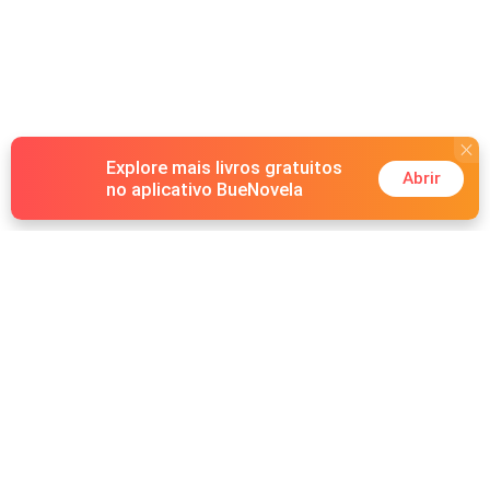
Explore mais livros gratuitos
Abrir
no aplicativo BueNovela
Hot Genres
Romance
Recursos
Lobisomem
Palavras-chave
Redes sociais
Máfia