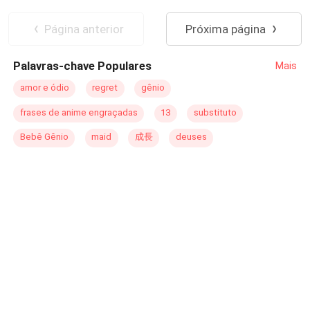
Novaes jamais imaginou que sua pacata vida virasse de
Arrependimento
Drama
cabeça para baixo de uma hora para outra, quando um
Contemporâneo
Médico/Médica
Página anterior
Próxima página
pedido em leito de morte faria com que seu principal
objetivo fosse entrar na vida do CEO mais conhecido do
Palavras-chave Populares
Mais
país. Heitor Casanova nunca viu uma mulher tão
perseguidora e insistente quanto Bárbara. Mas não
amor e ódio
regret
gênio
passou pela sua cabeça que ela não queria o mesmo
frases de anime engraçadas
13
substituto
que todas: "ele". O laço que os unia, obrigaria os dois a
conviver sob o mesmo teto, com um único objetivo em
Bebê Gênio
maid
成長
deuses
comum: proteger o que mais amavam. Seria possível a
raiva mútua se transformar em amor? Eles admitiriam os
sentimentos novos que surgiam, os quais não eram
capazes de aceitar? E venceriam juntos todos os
obstáculos que seriam criados para impedir este
relacionamento de acontecer??? Meu primeiro enemies
to lovers e CEO, juntos!!! O que vai dar isso??? Não sei.
Quer descobrir comigo??? Capa: Larah Mattos