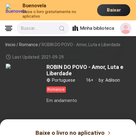
Buenovela
Baixar
Baixe o livro gratuitamente no
aplicativo
Minha biblioteca
Buscar...
Inicio /
Romance
/
ROBIN DO POVO - Amor, Luta e Liberdade
Last Updated: 2021-09-29
ROBIN DO POVO - Amor, Luta e
Liberdade
Portuguese
·
16+
·
by: Adilson
Romance
Em andamento
Baixe o livro no aplicativo