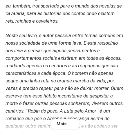
eu, também, transportado para o mundo das novelas de
cavalaria, para as histórias dos contos onde existem
reis, rainhas e cavaleiros.
Neste seu livro, o autor passeia entre temas comuns em
nossa sociedade de uma forma leve. E este raciocínio
nos leva a pensar que alguns pensamentos e
comportamentos sociais existiram em todas as épocas,
mudando apenas os cenários e as roupagens que são
características a cada época. O homem não apenas
segue uma linha reta na grande marcha da vida, por
vezes é preciso repetir para não se deixar morrer. Quem
escreve tem esse hábito inconstante de despistar a
morte e fazer outras pessoas sonharem, viverem outros
cenários. ¨Robin do povo: A Luta pelo Amor¨ é um
romance que põe o Amor e a Esperança acima de
Mais
qualquer outro sentimento humano, e não poderia ser