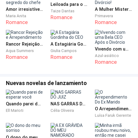
Leiloada para o bilionário
Amor irresistível: O segredo do chefe
A Mulher Misteriosa Quer o Divórcio!
Taize Dantas
Maria Anita
Primavera
Romance
Romance
Romance
Rancor Rejeição e Arrependimento
A Estagiária Gordinha do CEO
Vivendo com uma Bela CEO Após o Divórcio
Aqua Summers
Giulia Campos
Azul-asiático
Romance
Romance
Romance
Nuevas novelas de lanzamiento
Quando parei de esperar você
NAS GARRAS DO JUIZ
O Arrependimento Do Ex Marido
Ell Marioti
Célia Oliveira
Luísa Faruk Gerente
O dono do meu sorriso