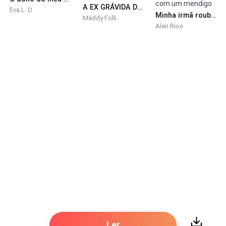
A EX GRÁVIDA DO MEU NAMORADO
Eva L. D
Minha irmã roubou meu noivo, então me casei com um mendigo
Maddy Folli
Alan Rios
Ler