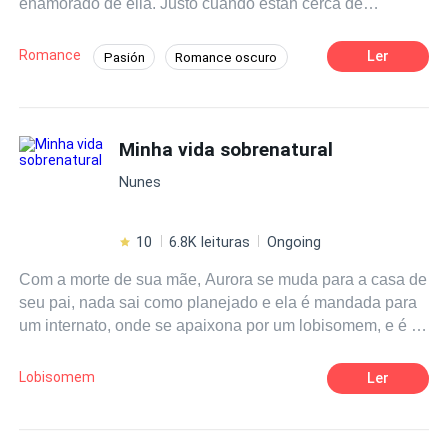
enamorado de ella. Justo cuando están cerca de
atravesar el cambio conocen a Jonh, quien reconoce a
Jess como su alma gemela.
Romance
Ler
Pasión
Romance oscuro
Vampiro
Híbrido
Alfa
Amor a Primera Vista
Minha vida sobrenatural
Nunes
10
6.8K leituras
Ongoing
Com a morte de sua mãe, Aurora se muda para a casa de
seu pai, nada sai como planejado e ela é mandada para
um internato, onde se apaixona por um lobisomem, e é ai
que ela se vê em um mundo desconhecido e cai no meio
de uma grande batalha sobrenatural.
Lobisomem
Ler