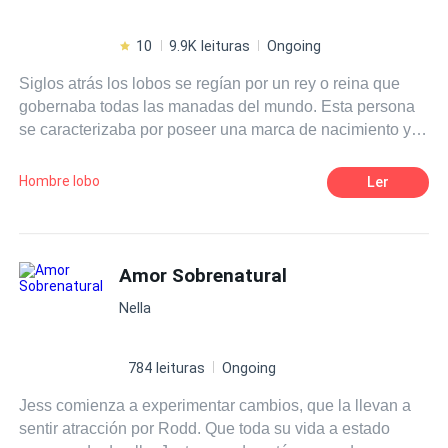
10
9.9K leituras
Ongoing
Siglos atrás los lobos se regían por un rey o reina que
gobernaba todas las manadas del mundo. Esta persona
se caracterizaba por poseer una marca de nacimiento y
habilidades que la distinguía del resto, este puesto de
gobernante no era elegido ni por fuerza ni por herencia
Hombre lobo
Ler
como cada manada; sino por elección de la Luna. Kale el
Alfa de la manada Black Moon llevaba siglos buscando a
su mate sin éxito alguno, su manada es la más fuerte,
pero le falta el amor de su mate, su pareja destinada. La
Amor Sobrenatural
manada del hielo, que gobernaba todas las demás y
Nella
estaba oculta entre las sombras, después de quinientos
años desde que murió su último gobernante espera
impacientemente dispersa entre todas la manadas,
784 leituras
Ongoing
esperando a su monarca, y con una guerra
Jess comienza a experimentar cambios, que la llevan a
aproximándose por parte de rey de los vampiros. No es la
sentir atracción por Rodd. Que toda su vida a estado
única que espera al Rey del hielo.