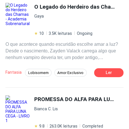
O Legado do Herdeiro das Chamas - Academia Sobrenatural
Gaya
10
3.5K leituras
Ongoing
O que acontece quando escuridão escolhe amar a luz?
Desde o nascimento, Zayden Valack carrega algo que
nenhum vampiro deveria ter, um poder antigo,
indestrutível e indomável que o consome por dentro. Seu
coração é dividido em metade chamas incessantes, e
Fantasia
Ler
Lobisomem
Amor Exclusivo
metade escuridão insidiosa. Ele é o herdeiro
Intenso
Dragão
Bruxo/Bruxa
amaldiçoado de um reino erguido sobre sangue e
segredos. Na Academia Uperside, onde os sobrenaturais
Vampiro
Reviravolta
Superpoder
são moldados para governar, Zayden é temido, desejado
PROMESSA DO ALFA PARA LUNA CEGA - LIVRO 1
Renascimento
e aclamado por todos. Mas nada disso é o abala. Só uma
Bianca C. Lis
coisa que o perturba; a presença de Neréia Renault, a
bruxa que cresceu ao seu lado e agora o desafia com
olhar silencioso, seu cheiro viciante e com cada
9.8
263.0K leituras
Completed