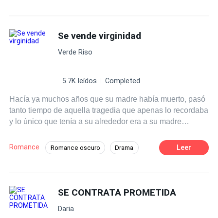
Se vende virginidad
Verde Riso
5.7K leídos
Completed
Hacía ya muchos años que su madre había muerto, pasó
tanto tiempo de aquella tragedia que apenas lo recordaba
y lo único que tenía a su alrededor era a su madre
adoptiva, una mujer que la había educado dentro de un
sistema dependiente, por lo que pese al maltrato, no
Romance
Leer
Romance oscuro
Drama
sabía cómo salir de ahí, hasta que escuchó que estaba
El Amor Duele
Chica buena
siendo negociada. América escuchaba aquella
conversación mientras tragaba grueso, sus manos
Despiadado
Hombre Manipulador
sudaban, su respiración se agitaba y sus labios
SE CONTRATA PROMETIDA
Diferencia de Edad
Traición
temblaban. Por su mente pasó el recuerdo de su madre,
Matrimonio por Contrato
Daria
aquella que la había amado tanto, pero que murió antes