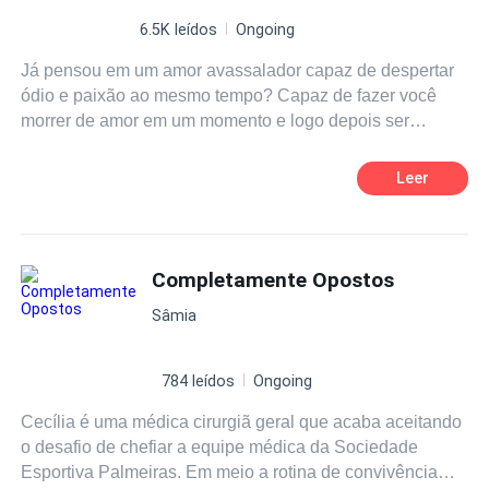
6.5K leídos
Ongoing
Já pensou em um amor avassalador capaz de despertar
ódio e paixão ao mesmo tempo? Capaz de fazer você
morrer de amor em um momento e logo depois ser
dominado pelo ódio? Duas pessoas diferentes
conseguiriam viver uma historia de amor? Dulce Maria e
Leer
Christopher Uckermann são completamente o oposto um
do outro, é visível as suas diferenças, dizem que os
opostos se atraem
mas isso não quer dizer que dará
certo, o amor nem sempre é fácil, Fácil é desistir, lutar dói
Completamente Opostos
e será que vale apena lutar por algo tão diferente? Será
Sâmia
que o amor será suficiente? As coisas mudam quando o
único que a faz chorar é o único que pode consola-la.
784 leídos
Ongoing
Cecília é uma médica cirurgiã geral que acaba aceitando
o desafio de chefiar a equipe médica da Sociedade
Esportiva Palmeiras. Em meio a rotina de convivência