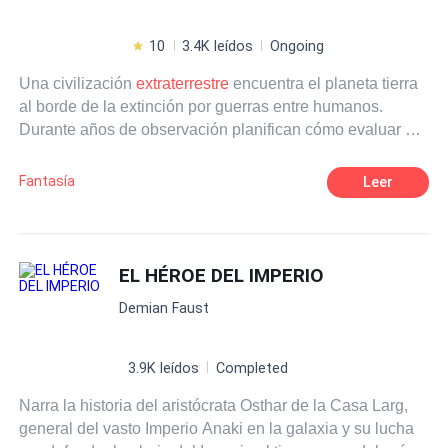
10
3.4K leídos
Ongoing
Una civilización
extraterrestre
encuentra el planeta tierra
al borde de la extinción por guerras entre humanos.
Durante años de observación planifican cómo evaluar y
probar a los seres humanos que conservaran un nivel
ejemplar de humanidad para darles la oportunidad de
Fantasía
Leer
desarrollar una mejor civilización, que no pusiera en
peligro la vida del planeta. Siempre observaron en
secreto, porque no confiaban en los humanos. Eligieron
700 personas con un alto grado de humanidad, los
EL HÉROE DEL IMPERIO
marcaron con su símbolo aborigen para que pudieran
Demian Faust
abordar las naves y el caos comenzó. La situación se
volvió inmanejable. Las potencias mundiales declararon
la guerra a los Andros (
extraterrestre
s). Inicio una batalla
3.9K leídos
Completed
entre la ferocidad de los humanos y la humanidad de los
Narra la historia del aristócrata Osthar de la Casa Larg,
humanos. Un juego sin reglas con una misión por bando:
general del vasto Imperio Anaki en la galaxia y su lucha
Los marcados: Sobrevivir. Llegar vivos a los refugios