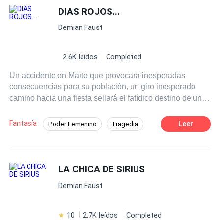
DIAS ROJOS...
Demian Faust
2.6K leídos
Completed
Un accidente en Marte que provocará inesperadas
consecuencias para su población, un giro inesperado
camino hacia una fiesta sellará el fatídico destino de una
incauta pareja, una mujer perezosa en un hospital
recibirá su merecido y otros relatos que te mantendrán en
Fantasía
Leer
Poder Femenino
Tragedia
vilo y al borde de tu asiento de la mano del genial
Independiente
Universo Alterno
Demian Faust.
LA CHICA DE SIRIUS
Demian Faust
10
2.7K leídos
Completed