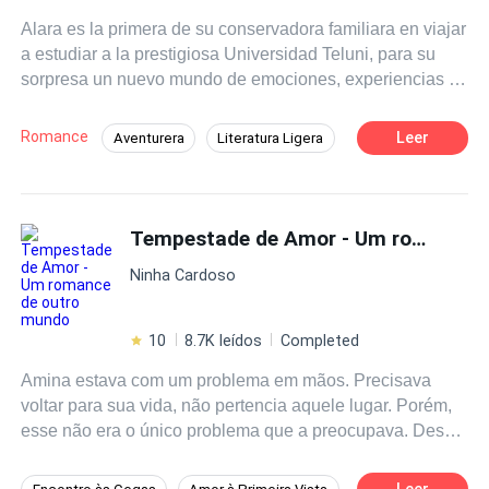
Alara es la primera de su conservadora familiara en viajar
a estudiar a la prestigiosa Universidad Teluni, para su
sorpresa un nuevo mundo de emociones, experiencias y
amistades se abriría ante ella, donde además conocería
el amor, pero un amor tabú y separado por dos culturas y
Romance
Leer
Aventurera
Literatura Ligera
tradiciones muy distintas.
Héroe / Heroína:
Amor de casados
Tempestade de Amor - Um romance de outro mundo
Ninha Cardoso
10
8.7K leídos
Completed
Amina estava com um problema em mãos. Precisava
voltar para sua vida, não pertencia aquele lugar. Porém,
esse não era o único problema que a preocupava. Desde
que sofrera um acidente ela tinha ficado encantada com o
professor Carlo, um homem diferente e capaz de ensiná-
Leer