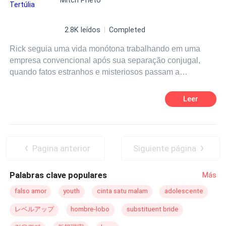
tudo mudou, quando recebemos uma sonda, cuja origem
foi identificada mais tarde, vinda de um sistema que
ficava a anos luz de distância da Terra. A mensagem
2.8K leídos
Completed
direta e clara, “Saudações, vocês não estão sozinhos”,
Rick seguia uma vida monótona trabalhando em uma
em todos nossos idiomas. Em 2083 partiu a primeira
empresa convencional após sua separação conjugal,
nave de colonização espacial da Terra, a nossa obra
quando fatos estranhos e misteriosos passam a
prima Ozires 1, o cruzador autossustentável, que
acontecer. Sonhos e sensações de perseguição
conduziu a humanidade ao que sempre sonhamos:
começam a ser constantes quando Baboo e Joel, amigos
conhecer outra espécie inteligente não humana. Para os
Leer
que viajaram 252 anos vindos do futuro, o encontram e
leitores e amantes de literatura de ficção, as passagens e
dizem que eles não têm muito tempo para salvar a raça
aventuras em nossa Osíris 2, o cruzador
humana de uma invasão
extraterrestre
inevitável.
autossustentável, é algo que nos fará, no decorrer dessa
Enquanto unem forças com espécies de outro sistema
maravilhosa leitura, compreender de maneira intrínseca:
Pagina anterior
Siguiente página
solar para proteger o planeta Terra da futura invasão,
conhecer outra espécie inteligente que não seja humana.
acabam despertando o Senhor das Trevas. Agora, eles
Dessa forma, nossa interpretação e imaginação serão
Palabras clave populares
Más
não apenas terão que salvar a raça humana da extinção,
levadas a indagar a possibilidade de existência de vida
mas terão também que lutar para proteger as outras
fora do nosso ínfimo planeta. Portanto, a linha tênue
falso amor
youth
cinta satu malam
adolescente
espécies do maligno Fragor. A renomada equipe de
dessa obra, é ressaltar que não estamos sozinhos no
レベルアップ
hombre-lobo
substituent bride
guerreiros descobrirá ao longo de sua aventura que os
Universo.
descendentes dos Senhores daquele sistema solar,