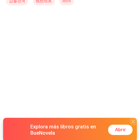
갑을관계
仮想現実
loco
quando em posse dos Objetos Reais, ganham poderes
extraordinários que os ajudarão nessa incrível jornada.
Explora más libros gratis en
Abrir
BueNovela