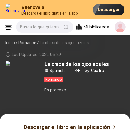
Buenovela
Descargar
Descarga el libro gratis en la app
Mi biblioteca
Busca lo que quieras
Inicio /
Romance
/
La chica de los ojos azules
Last Updated: 2022-06-29
La chica de los ojos azules
Spanish
·
4+
·
by: Cuatro
Romance
En proceso
Descargar el libro en la aplicación