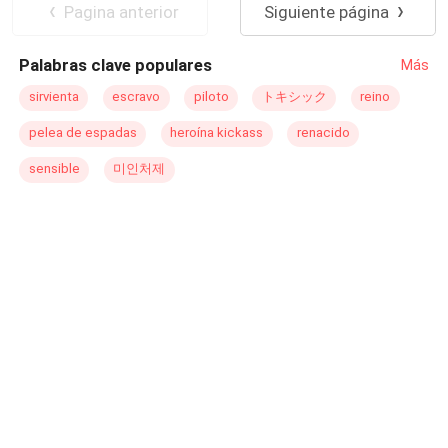
Matrimonio por Contrato
Pagina anterior
Siguiente página
escarba, secretos encuentra, haciéndole pensar que el
amistad?
Diferencia de Edad
Romance oscuro
enemigo podría estar en su misma familia. +18
Palabras clave populares
Más
sirvienta
escravo
piloto
トキシック
reino
pelea de espadas
heroína kickass
renacido
sensible
미인처제