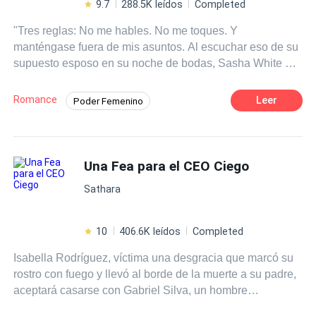
9.7
288.5K leídos
Completed
"Tres reglas: No me hables. No me toques. Y
manténgase fuera de mis asuntos. Al escuchar eso de su
supuesto esposo en su noche de bodas, Sasha White o,
más bien, Sasha Brown tuvo que cuestionarse el
verdadero significado del matrimonio. Al estar casada
Romance
Leer
Poder Femenino
con el apuesto multimillonario, Michael Brown, Sasha no
Reencuentro de Amantes
Arrogante
pudo explicar la alegría que sentía y como el destino le
había favorecido. Ella había estado enamorada de él
CEO
Primer Amor
Ritmo Rápido
desde sus días escolares, pero no había podido
Una Fea para el CEO Ciego
Contemporánea
Mujeriego
perseguirlo debido al hecho de que en la escuela era
Matrimonio por Contrato
Sathara
conocido como el chico .~~~~~ Contiene las tres series
de libros. Disfrutar :)
10
406.6K leídos
Completed
Isabella Rodríguez, víctima una desgracia que marcó su
rostro con fuego y llevó al borde de la muerte a su padre,
aceptará casarse con Gabriel Silva, un hombre
adinerado, soberbio y
narcisista
que ha perdido sus ojos.