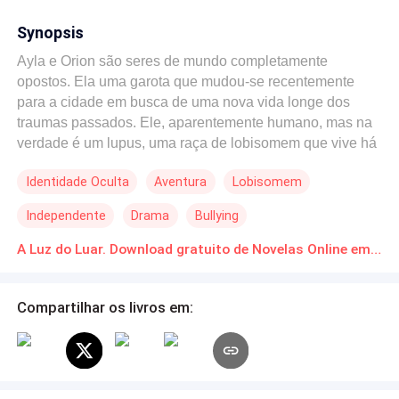
Synopsis
Ayla e Orion são seres de mundo completamente
opostos. Ela uma garota que mudou-se recentemente
para a cidade em busca de uma nova vida longe dos
traumas passados. Ele, aparentemente humano, mas na
verdade é um lupus, uma raça de lobisomem que vive há
centenas de anos nos arredores da cidade. Com a
Identidade Oculta
Aventura
Lobisomem
chegada de Ayla, Orion passa a observa-la com mais
atenção e se aproximou dela mantendo os segredos seus
Independente
Drama
Bullying
e de sua família o mais escondido que pode começando
assim uma amizade que veio a se transformar em algo a
A Luz do Luar. Download gratuito de Novelas Online em PDF
mais no coração de ambos, mas num belo dia Ayla acaba
por encontrar um lobo rival e para protege-la Orion se
Compartilhar os livros em:
transforma em sua frente revelando todos os seus
segredos deixando a vida da amada de pernas para o ar
e numa corda bamba.