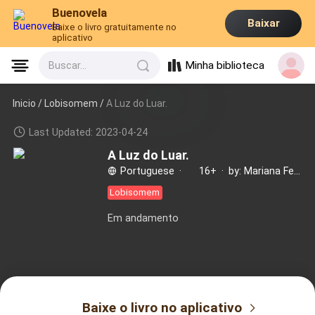
Buenovela
Baixar
Baixe o livro gratuitamente no
aplicativo
Minha biblioteca
Buscar...
Inicio /
Lobisomem
/
A Luz do Luar.
Last Updated: 2023-04-24
A Luz do Luar.
Portuguese
·
16+
·
by: Mariana Ferrari.
Lobisomem
Em andamento
Baixe o livro no aplicativo