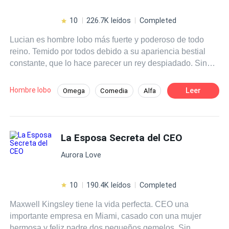
10
226.7K leídos
Completed
Lucian es hombre lobo más fuerte y poderoso de todo
reino. Temido por todos debido a su apariencia bestial
constante, que lo hace parecer un rey despiadado. Sin
embargo, esconde un secreto oscuro: su transformación
no es controlable, solo puede cambiar durante la luna
Hombre lobo
Leer
Omega
Comedia
Alfa
llena debido a un hechizo. Las prometidas que le han
Universo Alterno
Romance oscuro
presentado no pueden soportar su apariencia y huyen,
dejándolo solo y aislado. Cuando le proponen casarse
Drama
Triángulo Amoroso
con Alina Kindred, una omega rechazada y marginada,
La Esposa Secreta del CEO
Licántropo
Lucian no tiene otra opción que aceptar. Pero pronto
Aurora Love
descubre que Alina es diferente, incapaz de
transformarse en loba como los demás. Sus destinos se
cruzan de manera inesperada, aunque ninguno de los
10
190.4K leídos
Completed
dos es consciente de que están destinados a estar juntos.
Maxwell Kingsley tiene la vida perfecta. CEO una
Lucian inicialmente la rechaza, sin sospechar que amor
importante empresa en Miami, casado con una mujer
que puede sentir por Alina podría ser la clave para
hermosa y feliz padre dos pequeños gemelos. Sin
romper la que lo atormenta. ¿Logrará su amor superar