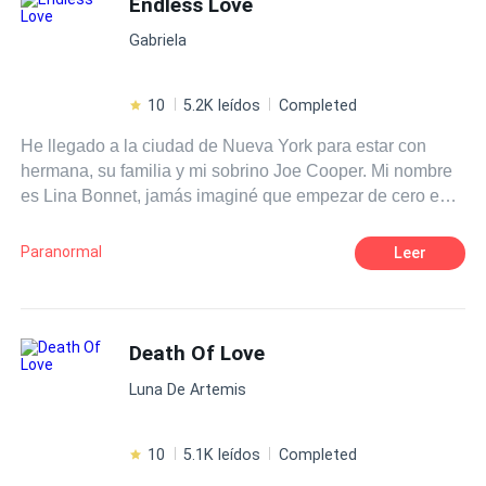
Endless Love
Gabriela
10
5.2K leídos
Completed
He llegado a la ciudad de Nueva York para estar con
hermana, su familia y mi sobrino Joe Cooper. Mi nombre
es Lina Bonnet, jamás imaginé que empezar de cero en
un lugar nuevo iba a ser tan complicado, encajar…me
parece imposible. La Universidad parece un reto dificil de
Paranormal
Leer
conseguir, claro, no ser de este país tampoco me ayuda,
cada día es un reto y las sensaciones, indescriptibles. Y
cuando Darell Kraus apareció para dañar mi psiquis por
completo, todo empeoró. Se me metió por dentro, cada
Death Of Love
cosa, lugar o situación se volvieron insignificantes. Él
Luna De Artemis
cambió mi mundo por completo. Segunda parte del libro
Endless.
10
5.1K leídos
Completed