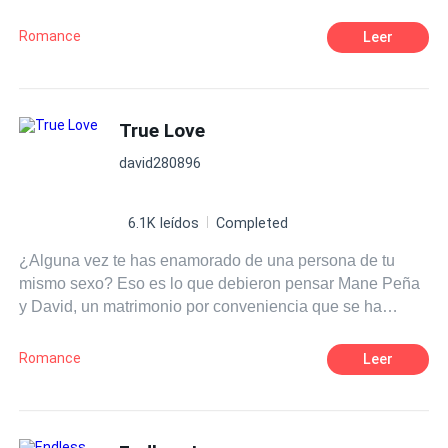
recordaba a tus labios, El amarillo a tu opaco cabello, el
verde a tu suéter de rayas, y el rosa a tus mejillas.
Romance
Leer
True Love
david280896
6.1K leídos
Completed
¿Alguna vez te has enamorado de una persona de tu
mismo sexo? Eso es lo que debieron pensar Mane Peña
y David, un matrimonio por conveniencia que se ha
acabado convirtiendo en una tórrida historia de amor.
Mane, el hombre de la casa, está roto por dentro, y David,
Romance
Leer
David ni siquiera sabe lo que significa sentir debido a su
pasado. ¿Qué va a pasar cuando dos almas heridas se
unan? ¿Qué va a pasar cuando el amor irrumpa en sus
vidas?