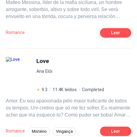
Matteo Messina, líder de la mafia siciliana, un hombre
arrogante, soberbio, altivo y sobre todo viril. Se verá
envuelto en una tórrida, oscura y perversa relación
cuando fije su atención en la mujer equivocada. Sus ojos
negros son el origen de una penetrante mirada que
Romance
Leer
congela la sangre en las venas; alto, fornido y
malditamente atractivo quedará entre la espada y la
pared cuando deba elegir entre lo que siempre ha
deseado: su libertad y el poder o la pasión y la lujuria que
Love
se desata en sus venas. Lionetta Petrucci, una mujer que
Ana Elói
no está dispuesta a ser la dulce flor de ningún hombre, se
convierte en la perdición de Matteo. ¿Será ella la próxima
reina de la Cosa Nostra ¿O Matteo sellará el destino de
9.3
11.4K leídos
Completed
ella de la peor manera?
Amor. Eu sou apaixonada pelo maior traficante de todos
os tempos. Um cretino que só me fez sofrer. Eu realmente
achei que iria esquece-lo? Como puder ser boba! Amar
Liam Frey é a coisa mais difícil de fazer.
Romance
Leer
Mistério
Vingança