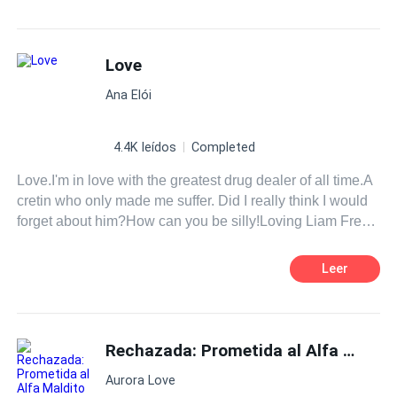
Traição
Contemporâneo
Mafia
Aventura
Love
Ana Elói
4.4K leídos
Completed
Love.I'm in love with the greatest drug dealer of all time.A
cretin who only made me suffer. Did I really think I would
forget about him?How can you be silly!Loving Liam Frey
is the hardest thing to do.
Leer
Rechazada: Prometida al Alfa Maldito
Aurora Love