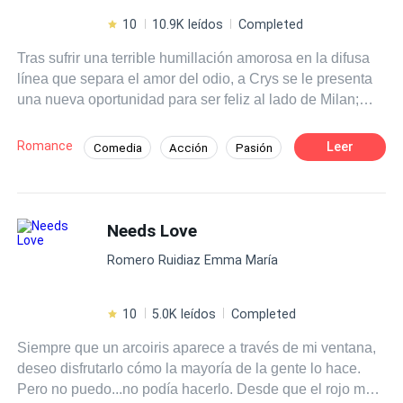
10
10.9K leídos
Completed
Tras sufrir una terrible humillación amorosa en la difusa
línea que separa el amor del odio, a Crys se le presenta
una nueva oportunidad para ser feliz al lado de Milan;
quien está decidido a luchar por ella y ganarse su
corazón, haciendo todo lo posible por alejarla de Bastian
Romance
Leer
Comedia
Acción
Pasión
Woodwryn. Mientras que el mismo Bastian tiene claro
Jugador
Universo Alterno
que se está enfrentando a un tipo de enemigo muy
distinto al que conoce; la retadora e inquietante Crystalle
Bellowk. Lo que no sabe es que ella está decidida a no
Needs Love
perder ni a doblegarse ante él. Un nuevo ciclo escolar,
Romero Ruidiaz Emma María
nuevos personajes, un misterioso enemigo aparece y una
guerra amorosa que los terminará consumiendo.
¿Conseguirán Crys y Bastian sobrevivir a este nuevo
10
5.0K leídos
Completed
ciclo escolar sin destruirse? o por el contrario ¿Caerán
Siempre que un arcoiris aparece a través de mi ventana,
ante las tentaciones y pasiones más profundas de su
deseo disfrutarlo cómo la mayoría de la gente lo hace.
amor?
Pero no puedo...no podía hacerlo. Desde que el rojo me