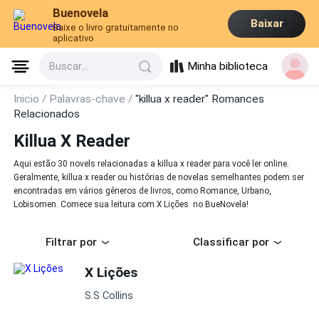
Buenovela
Baixar
Baixe o livro gratuitamente no
aplicativo
Minha biblioteca
Buscar...
Inicio /
Palavras-chave /
"killua x reader" Romances
Relacionados
Killua X Reader
Aqui estão 30 novels relacionadas a killua x reader para você ler online.
Geralmente, killua x reader ou histórias de novelas semelhantes podem ser
encontradas em vários gêneros de livros, como Romance, Urbano,
Lobisomen. Comece sua leitura com X Lições no BueNovela!
Filtrar por
Classificar por
X Lições
S.S Collins