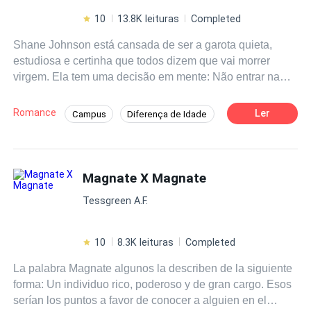
10
13.8K leituras
Completed
Shane Johnson está cansada de ser a garota quieta,
estudiosa e certinha que todos dizem que vai morrer
virgem. Ela tem uma decisão em mente: Não entrar na
faculdade sem antes resolver isso. Ela só precisa
encontrar o cara certo. Thomas Andrews é um professor
Romance
Ler
Campus
Diferença de Idade
de Biologia que acaba de entrar em suas tão sonhadas
Primeiro Amor
Contemporâneo
férias logo após ter sido convidado para dar uma palestra
sobre sexualidade na adolescência em um colégio local.
Professor/Professora
Aventura
O caminho dos dois se cruzam e Shane fará uma
Magnate X Magnate
Enredo Acelerado
Adolescente
proposta no mínimo irrecusável a Thomas.
Tessgreen A.F.
10
8.3K leituras
Completed
La palabra Magnate algunos la describen de la siguiente
forma: Un individuo rico, poderoso y de gran cargo. Esos
serían los puntos a favor de conocer a alguien en el