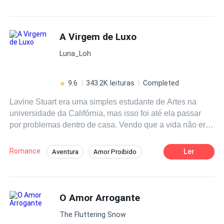
A Virgem de Luxo
Luna_Loh
9.6
343.2K leituras
Completed
Lavine Stuart era uma simples estudante de Artes na
universidade da Califórnia, mas isso foi até ela passar
por problemas dentro de casa. Vendo que a vida não era
tão simples como ela imaginava, Lavine viu todas as
portas se fecharem para ela até que por fim, ela recebeu
Romance
Ler
Aventura
Amor Proibido
uma proposta que resolveria todos os seus problemas.
Primeiro Amor
Rebelde
Lavine começou a ter uma vida dupla para poder se
sustentar e não precisar de nada que viesse de sua
Identidade Oculta
Contemporâneo
família; ela começou a trabalhar eu uma casa noturna de
O Amor Arrogante
Enredo Acelerado
Diferença de Idade
elite da cidade. A princípio, Lavine começou como
CEO
The Fluttering Snow
atendente, mas como o destino nunca a favorecia, ela se