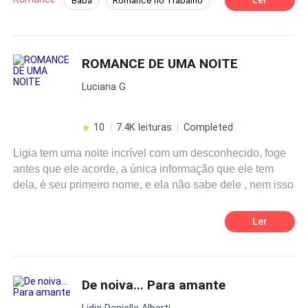
Babá
Romance no Trabalho
Contemporâneo
Drama
CEO
Diferença de Idade
ROMANCE DE UMA NOITE
Luciana G
10
7.4K leituras
Completed
Ligia tem uma noite incrível com um desconhecido, foge
antes que ele acorde, a única informação que ele tem
dela, é seu primeiro nome, e ela não sabe dele , nem isso
Ler
De noiva... Para amante
Lidia Danielle Alberti