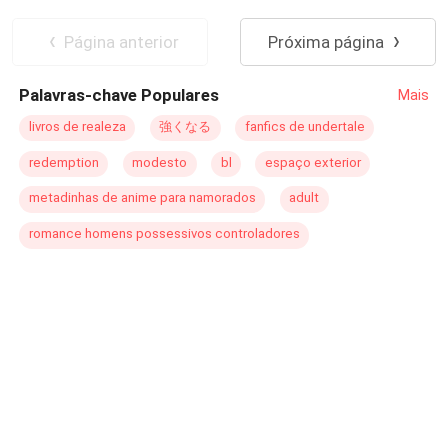
Desde encuentros secretos hasta experiencias intensas y
Amor Prohibido
Reverse Harem
sin límites, estas historias no se guardan nada. Si buscas
Página anterior
Próxima página
romances ardientes, llenos de pasión intensa,
profundidad emocional y temas para adultos sin
Palavras-chave Populares
Mais
restricciones, bienvenido a PECADOS DULCES.
livros de realeza
強くなる
fanfics de undertale
redemption
modesto
bl
espaço exterior
metadinhas de anime para namorados
adult
romance homens possessivos controladores