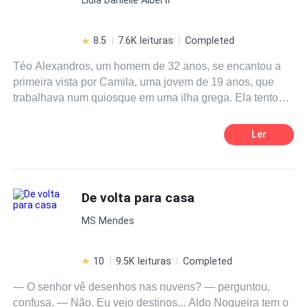
8.5
7.6K leituras
Completed
Téo Alexandros, um homem de 32 anos, se encantou a
primeira vista por Camila, uma jovem de 19 anos, que
trabalhava num quiosque em uma ilha grega. Ela tentou
resistir, mas ele com sua sensualidade a subjulgou. Os
dois namoraram e em poucos dias ele a pediu em
Ler
casamento. Mas na festa de seu casamento ele ouve
uma conversa, e descobre que o interesse dela nele era
apenas financeiro. Para lhe dar uma lição ele resolve
raptá -la e fazê-la sua amante. Ela tenta se livrar dele,
De volta para casa
mas descobre tarde demais que não conseguirá se livrar
MS Mendes
desse grego sedutor e tirano. ROMANCE DARK
10
9.5K leituras
Completed
— O senhor vê desenhos nas nuvens? — perguntou,
confusa. — Não. Eu vejo destinos... Aldo Nogueira tem o