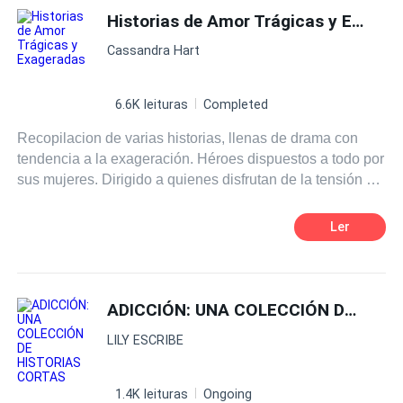
reconstituidas, hasta folladas en público, gangbangs y
Historias de Amor Trágicas y Exageradas
Triángulo Amoroso
Relación en la Oficina
dominación implacable, estas historias no se cortan un
Cassandra Hart
pelo. Encontrarás chicas inocentes arruinadas, zorras
compartidas por muchos hombres, escenarios de juegos
de rol sucios e incluso una muestra del calor entre
6.6K leituras
Completed
hombres y tríos bisexuales. Cada historia es explícita,
Recopilacion de varias historias, llenas de drama con
gráfica y descaradamente obscena, escrita con detalles
tendencia a la exageración. Héroes dispuestos a todo por
nítidos que te permiten ver, oír y sentir cada embestida,
sus mujeres. Dirigido a quienes disfrutan de la tensión y
cada bofetada y cada gemido. Ya sea siendo
ansiedad.
inmovilizada en un callejón oscuro, follada por dos
desconocidos o castigada hasta suplicar por más, esta
Ler
colección está diseñada para llevar tu imaginación al
límite. Si te apetece erotismo crudo, duro y sin filtros, este
es tu libro.
ADICCIÓN: UNA COLECCIÓN DE HISTORIAS CORTAS
LILY ESCRIBE
1.4K leituras
Ongoing