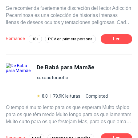
Se recomienda fuertemente discreción del lector Adicción
Pecaminosa es una colección de historias intensas
llenas de deseos ocultos y tentaciones peligrosas. Cada
relato explora la emoción de cruzar líneas prohibidas, con
tensión creciente y pasiones profundas. Estas son
Romance
Ler
18+
POV en primera persona
historias cortas completas que van de 7 a 10 capítulos,
Mafia
Diferencia de Edad
donde los personajes se rinden a impulsos irresistibles.
Abre las páginas… y deja que la tentación tome el
Amor Prohibido
control.
De Babá para Mamãe
xoxoautoraofic
8.8
79.9K leituras
Completed
O tempo é muito lento para os que esperam Muito rápido
para os que têm medo Muito longo para os que lamentam
Muito curto para os que festejam Mas, para os que amam,
o tempo é eterno. Henry Van Dyke
Romance
Ler