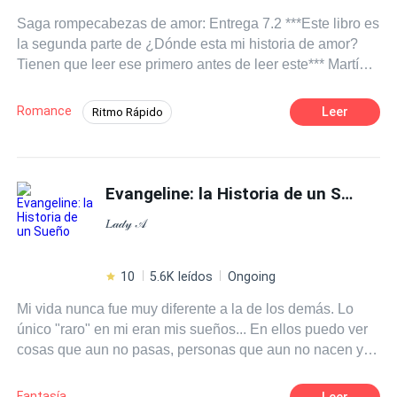
Saga rompecabezas de amor: Entrega 7.2 ***Este libro es
la segunda parte de ¿Dónde esta mi historia de amor?
Tienen que leer ese primero antes de leer este*** Martín
vive angustiado sin saber como sobrellevar la decepción
amorosa que dejo Susan. Mandado a la Friendzone, pero
Romance
Leer
Ritmo Rápido
eso no hace que deje de amarla, como engañar al
Desafío a las Expectativas
Abogado
corazón si solo piensa en ella. ¿Qué hacer si no lo ama?
- ¡Necesito olvidarme de ella! ¿Pero como? O quizás ¿No
Comedia
Aventurera
deba olvidarse de ella?.
Evangeline: la Historia de un Sueño
Universo Alterno
Giro Argumental
𝐿𝒶𝒹𝓎 𝒜
10
5.6K leídos
Ongoing
Mi vida nunca fue muy diferente a la de los demás. Lo
único "raro" en mi eran mis sueños... En ellos puedo ver
cosas que aun no pasas, personas que aun no nacen y
personas que morirán. Desde hace un tiempo sueño con
el mismo chico y jamás lo encontré. Suelo conocer a las
Fantasía
Leer