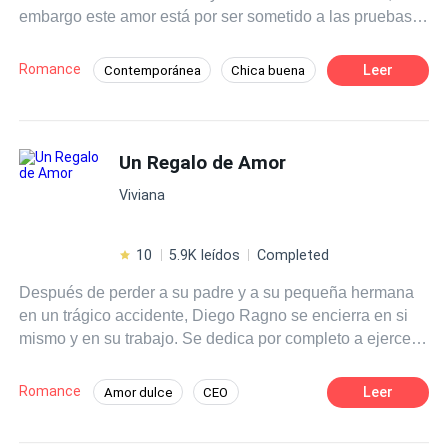
embargo este amor está por ser sometido a las pruebas
más grandes que puede llegar a atravesar.
Romance
Leer
Contemporánea
Chica buena
Ritmo Rápido
Matrimonio por Contrato
Venganza
Romance oscuro
Un Regalo de Amor
Amor Secreto
CEO
Chico malo
Viviana
10
5.9K leídos
Completed
Después de perder a su padre y a su pequeña hermana
en un trágico accidente, Diego Ragno se encierra en si
mismo y en su trabajo. Se dedica por completo a ejercer
su trabajo como abogado siendo el mejor del país. Pero
aquella dedicación le cuesta años de su vida volviéndolo
Romance
Leer
Amor dulce
CEO
más frío y carente de sentimientos, hasta que llega a su
Arrogante
Secretario/a
vida una pequeña niña que pone su oficina, su casa y su