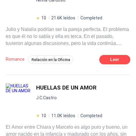
pasado que lo atormenta.
10
21.6K leídos
Completed
Julio y Natalia podrían ser la pareja perfecta. El problema
es que él no lo sabía y ella es terca. En el pasado,
tuvieron algunas discusiones, pero la vida continúa.
Cuando ella va a trabajar temporalmente para él,
descubre que él tiene cualidades... además de defectos.
Romance
Leer
Relación en la Oficina
Ella se da cuenta de que él la mira con deseo, pero no
Ritmo Rápido
Contemporánea
quiere mezclar las cosas para no arruinar la amistad, que
ni siquiera es tan fuerte. Sin embargo, no siempre
Reencuentro de Amantes
seguimos nuestros planes y se involucran, trayendo a sus
HUELLAS DE UN AMOR
Diferencia de Edad
Secretario/a
CEO
vidas un nuevo camino... ¡Y una gran sorpresa!
Comedia
Mujeriego
J.C.Castro
10
11.0K leídos
Completed
El Amor entre Chiara y Marcelo es algo puro y bueno, un
amor nacido en la infancia y madurado con los años, sin