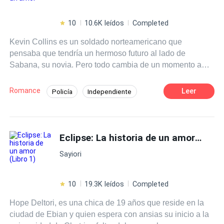
10
10.6K leídos
Completed
Kevin Collins es un soldado norteamericano que
pensaba que tendría un hermoso futuro al lado de
Sabana, su novia. Pero todo cambia de un momento a
otro, cuando ella decide terminar con la relación.
Devastado, Kevin piensa que jamás volverá a
Romance
Leer
Policía
Independiente
enamorarse , pero está totalmente equivocado , ya que
Primer Amor
POV en primera persona
llega a su vida una bella joven latina llamada Sofía ,
quien le enseñará que es realmente el amor . ¿Podra
Ritmo Rápido
Drama
Despiadado
Kevin ser feliz con ella?
Eclipse: La historia de un amor (Libro 1)
Traición
Amor de casados
Sayiori
10
19.3K leídos
Completed
Hope Deltori, es una chica de 19 años que reside en la
ciudad de Ebian y quien espera con ansias su inicio a la