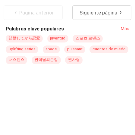
mundo de pies. Alba es tan solo una niña de 8 años, es la
Amor Prohibido
Relación en la Oficina
hija de la secretaria de Diego, Gisela es una habilidosa
Pagina anterior
Siguiente página
asistente que sabe bien como manejar el mal genio de su
jefe, sin embargo, esta eficiente trabajadora tiene una
Palabras clave populares
Más
vida bastante complicada con su hija. Su pequeña sufre
de una enfermedad que provoca que tenga ataques
結婚してから恋愛
juventud
스포츠 로맨스
respiratorios, por ende, la cabeza de Gisela vive en dos
uplifting series
space
puissant
cuentos de miedo
mundos diferentes. Sin embargo, los días que su hija está
bien debe llevársela a su trabajo a escondidas de su jefe.
서스펜스
권력남의순정
찐사랑
Pero este secreto dura poco cuando Alba y su felino se
aventuran en una travesura y terminan conociendo a
Diego precisamente en su oficina, el CEO impresionado
por ver a una niña y su gato en su bufet no haya que
decir. Desde ese momento la vida de Diego, Alba y
Gisela se unen sin siquiera saberlo…