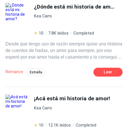
¿Dónde está mi historia de amor?
Kea Cami
10
7.8K leídos
Completed
Desde que tengo uso de razón siempre quise una historia
de cuentos de hadas, un amor para siempre, por eso
esperé por ese amor hasta el casamiento y lo consegui.
Bueno eso creí.... Por cierto mi nombre es Susan Graham
Echeverria y yo no creo más en las historias de amor.
Romance
Leer
Estrella
Reencuentro de Amantes
Independiente
Amor a Primera Vista
Contemporánea
¡Acá está mi historia de amor!
Amor dulce
Romance oscuro
Primer Amor
CEO
Kea Cami
10
12.1K leídos
Completed