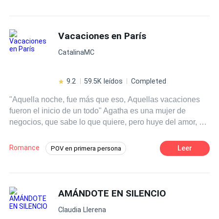
Drama
CEO
Comedia
nada más dinero. Desafortunadamente, las cosas se
pusieron difíciles cuando sus abuelos se negaron a
Contemporánea
Diferencia de Edad
entregarle su empresa multimillonaria a menos que
Vacaciones en París
Mujeriego
encontrara una novia. Raymond decidío alquilar una
CatalinaMC
Novia por un año para ganárselos. ¿Qué pasará cuando
una novia linda e infantil se case con un novio frío y
distante?
9.2
59.5K leídos
Completed
"Aquella noche, fue más que eso, Aquellas vacaciones
fueron el inicio de un todo" Agatha es una mujer de
negocios, que sabe lo que quiere, pero huye del amor, no
cree en él, y no lo necesita en su vida. Pero aquel viaje a
París, le regalo una noche que cambiaria por completo su
Romance
Leer
POV en primera persona
vida, que irónico ¿no?, por algo le dicen la ciudad del
Mujeriego
Cita a Ciegas
amor.
Poder Femenino
CEO
Embarazo
AMÁNDOTE EN SILENCIO
Rebelde
Contemporánea
Claudia Llerena