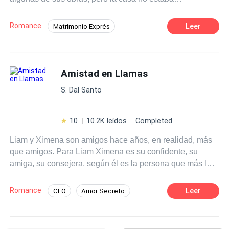
abandonada, pertenecía a alguien y ahora vendrá a
reclamarla.
Romance
Leer
Matrimonio Exprés
POV en primera persona
Rebelde
Abogado
Contemporánea
CEO
Amistad en Llamas
Venganza
Romance oscuro
Diferencia de Edad
S. Dal Santo
10
10.2K leídos
Completed
Liam y Ximena son amigos hace años, en realidad, más
que amigos. Para Liam Ximena es su confidente, su
amiga, su consejera, según él es la persona que más lo
conoce en este mundo además de su familia, pero hay un
solo secreto que él le esconde, y es que lleva mucho
Romance
Leer
CEO
Amor Secreto
tiempo enamorado de ella. Ximena por su parte lo
Comedia
Rebelde
Pasión
considera su mejor amigo y casi como un hermano, ella
no cree que él sea el tipo de hombre con el que tendría
Triángulo Amoroso