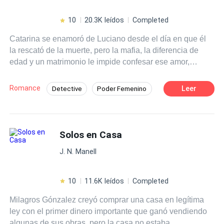
10
20.3K leídos
Completed
Catarina se enamoró de Luciano desde el día en que él
la rescató de la muerte, pero la mafia, la diferencia de
edad y un matrimonio le impide confesar ese amor,
convirtiéndolo en su más grande secreto. Seis años
después todo parece haber cambiado. ¿Será el momento
Romance
Leer
Detective
Poder Femenino
adecuado para romper el silencio? Luciano jamás
POV en primera persona
Pasión
muestra sus emociones y es considerado el hombre más
temido de Roma. Vive con un solo objetivo y es obtener
Diferencia de Edad
Chica mala
venganza por la vida que le arrebataron. Sin embargo, su
Solos en Casa
Venganza
Mafia
Traición
mundo se tambalea cuando la niña que rescató hace
J. N. Manell
años regresa a la ciudad convertida en la mujer más
deseable de todas. La guerra por el poder estalla en
Roma y con ella, los sentimientos reprimidos salen a la
10
11.6K leídos
Completed
luz. Esta es la historia de un amor prohibido en medio de
Milagros Gónzalez creyó comprar una casa en legítima
traiciones, venganzas, secretos e intrigas. “Cuando
ley con el primer dinero importante que ganó vendiendo
perteneces a la mafia, hay cosas que superan al amor”
algunas de sus obras, pero la casa no estaba