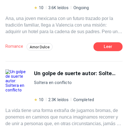
10
3.6K leídos
Ongoing
Ana, una joven mexicana con un futuro trazado por la
tradición familiar, llega a Valencia con una misión:
adquirir un hotel para la cadena de sus padres. Pero un
error burocrático la obliga a extender su estancia, y en la
vibrante ciudad española, el destino le tiene preparada
Romance
Leer
Amor Dulce
una sorpresa. En una librería, un encuentro fortuito con
Comedia romántica
Auritz, un enigmático español con una pasión por la
filosofía y la literatura, enciende una chispa. Entre
POV en tercera persona
Chica buena
conversaciones profundas y miradas cómplices, la
Un golpe de suerte autor: Soltera en conflicto
Familia adinerada
Heredero / Heredera
conexión entre Ana y Auritz se intensifica. La timidez se
Desafío a las Expectativas
Soltera en conflicto
mezcla con la atracción y la promesa de un amor que
desafía las expectativas. Sin embargo, el regreso a
Amor a Primera Vista
Amor Secreto
México y las presiones familiares se ciernen sobre Ana,
10
2.3K leídos
Completed
quien se debate entre la vida que siempre ha conocido y
La vida tiene una forma extraña de jugarnos bromas, de
la libertad que comienza a vislumbrar. Cuando el pasado
ponernos en caminos que nunca imaginamos recorrer y
y el presente colisionan, ¿podrá Ana romper las cadenas
de unir a personas que, en otras circunstancias, jamás se
que la atan y elegir su propio camino? ¿O el destino,