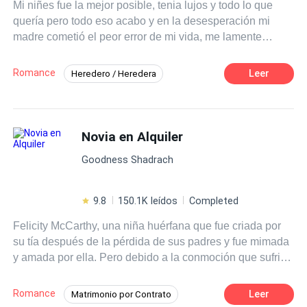
Mi niñes fue la mejor posible, tenia lujos y todo lo que
quería pero todo eso acabo y en la desesperación mi
madre cometió el peor error de mi vida, me lamente
terriblemente pero use la mente para sacar lo bueno de
este charco de lodo.
Romance
Leer
Heredero / Heredera
Matrimonio por Contrato
Amor Prohibido
Arrepentimiento
Segundo Matrimonio
Novia en Alquiler
Goodness Shadrach
9.8
150.1K leídos
Completed
Felicity McCarthy, una niña huérfana que fue criada por
su tía después de la pérdida de sus padres y fue mimada
y amada por ella. Pero debido a la conmoción que sufrió
en la accidente, era como una niña incluso a los
veinticuatro años. Raymond Baldwin, un hombre de
Romance
Leer
Matrimonio por Contrato
negocios frío, rico y egocéntrico que no se preocupa por