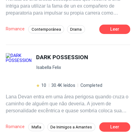
intriga para utilizar la fama de un ex compañero de
preparatoria para impulsar su propia carrera como
dibujante de historietas. Cree que se salió con la suya,
hasta que la mentira se le escapa de las manos y se ve
Romance
Leer
Contemporánea
Drama
obligada a fingir que es la novia de la estrella de rock.
Chica mala
Estrella
Matrimonio por Contrato
De Odio al Amor
DARK POSSESSION
Triángulo Amoroso
Isabella Felix
10
30.4K leídos
Completed
Lana Devan entra em uma área perigosa quando cruza o
caminho de alguém que não deveria. A jovem de
personalidade excêntrica e quase sombria coloca sua
curiosidade antes do medo e acaba despertando a
obsessão da pessoa errada, e vai conhecer o quão
Romance
Leer
Mafia
De Inimigos a Amantes
intensa pode ser a possessividade de um mafioso. Agora