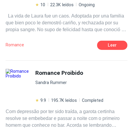
10
22.3K leídos
Ongoing
La vida de Laura fue un caos. Adoptada por una familia
que bien poco le demostró cariño, y rechazada por su
propia sangre. No supo de felicidad hasta que conoció a
Mateo. Un chico con la basta experiencia para mostrarle
aquellos sentimientos que nunca pensó experimentar.
Romance
Leer
Sin embargo, los secretos son capaces de destruir lo que
tanto costó ser levantado. ¿Podrán Laura y Mateo
enfrentar los conflictos de un amor que está un poco lejos
de la perfección?
Romance Proibido
Sandra Rummer
9.9
195.7K leídos
Completed
Com depressão por ter sido traída, a garota certinha
resolve se embebedar e passar a noite com o primeiro
homem que conhece no bar. Acorda se lembrando
apenas de pequenos flashes da noite anterior ao lado do