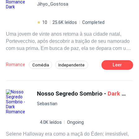
Jihyo_Gostosa
10
25.6K leídos
Completed
Uma jovem de vinte anos retorna à sua cidade natal,
Portevecchio, após descobrir a traição de seu namorado
com sua prima. Em busca de paz, ela se depara com um
homem implacável de trinta e oito anos que governa a
cidade com crueldade. Ele vê o amor como uma
Romance
Leer
Comédia
Independente
fraqueza, mas algo na jovem garota desperta emoções
Amor Proibido
Traição
Aventura
há muito adormecidas nele. Ela, por sua vez, sente uma
atração irresistível pelo perigoso mafioso. Pode o amor
Vingança
Rebelde
Drama
florescer em um coração tão árido? Ou será que ela
Nosso Segredo Sombrio -
Dark Romance
conseguirá aceitar a verdadeira e aterrorizante natureza
Sebastian
deste homem? Mergulhe nesta história sombria e
descubra os segredos que se escondem nas sombras de
Portevecchio.
4.0K leídos
Ongoing
Selene Halloway era como a maçã do Éden: irresistível,