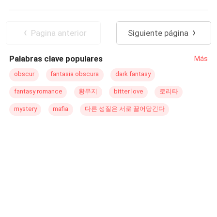
Identidade Oculta
Arrependimento
ela tem mais alguém a temer além do seu cruel,
impiedoso e implacável irmão, Stefan Devan.
Aventura
Enredo Acelerado
Contemporâneo
Herdeiro/Herdeira
Pagina anterior
Siguiente página
Rejeição
Palabras clave populares
Más
obscur
fantasia obscura
dark fantasy
fantasy romance
황무지
bitter love
로리타
mystery
mafia
다른 성질은 서로 끌어당긴다