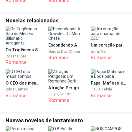
Romance
Romance
– Era para ser uma ofensa? – Questiono
inocentemente. – Receio que não funcionou muito
Novelas relacionadas
bem.
Ele não tem tempo para me responder porque um tiro
Escondendo A Gravidez Do Meu Chefe
Um coração para chamar de CEO
soa lá fora e as pessoas começam a correr para a
Os Trigêmeos São do Meu Ex-Bilionário Arrogante
Garota Das Chronicas
Evilyn Sá
saída. Olho ao redor e vejo que há homens se
Rosana Lyra
Romance
Romance
Romance
aproximando de nós enquanto todos os outros estão
indo em direção a saída, eles estão entrando ainda
mais no estabelecimento.
O CEO dos meus sonhos
Papai Mafioso e a Doce babá
Atração Perigosa: Um Romance Dark
Zilda Bentes
Paula Tekila
O Sr. Peev olha ao redor e quando seus olhos batem
Jihyo_Gostosa
Romance
Romance
nos homens que se aproximam, ele arregala os olhos
Romance
e eu percebo o problema imediatamente. Ele é o
procurado da vez.
Nuevas novelas de lanzamiento
– Ele vai fugir! Rápido! – alguém grita e eu constato