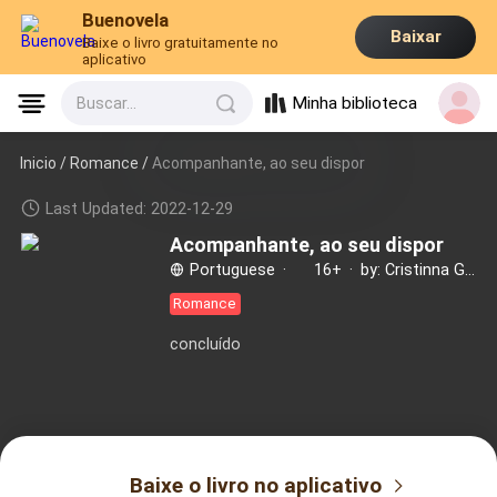
Buenovela
Baixar
Baixe o livro gratuitamente no
aplicativo
Minha biblioteca
Buscar...
Inicio /
Romance
/
Acompanhante, ao seu dispor
Last Updated: 2022-12-29
Acompanhante, ao seu dispor
Portuguese
·
16+
·
by: Cristinna Guimaraes
Romance
concluído
Baixe o livro no aplicativo