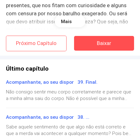
presentes, que nos fitam com curiosidade e alguns
com censura por nosso barulho exagerado. Ou será
que devo atribuir isso a minha beleza? Que seja, não
Mais
me importa nesse momento.
Próximo Capítulo
Baixar
– Não pode ir embora agora, nós não acabamos – ele
diz entredentes tentando disfarçar a ordem com um
sorriso que ele dirige aos outros em forma de
Último capítulo
desculpa.
Acompanhante, ao seu dispor 39. Final.
– Está errado, eu posso e vou embora agora. Você me
Não consigo sentir meu corpo corretamente e parece que
pagou por um jantar, se quiser que eu vá para a cama
a minha alma saiu do corpo. Não é possível que a minha
com você vai precisar me pagar muito mais, coisa que
visão esteja certa e a minha mãe esteja aqui. Ela morreu, eu
você não fez. Eu tenho um contrato assinado que
vi o corpo mutilado dela. Isso não existe. Não é real. É tudo
Acompanhante, ao seu dispor 38. ...
prova que nosso acordo não inclui sexo, você quebrou
uma fantasia da minha mente.– Nikola, você está bem? – a
voz de Rayna me desperta do meu meio transe e eu olho
as regras então eu estou totalmente livre para te
Sabe aquele sentimento de que algo não está correto e
ao redor. Felizmente, não sou o único desse jeito.– Não –
que a merda vai acontecer a qualquer momento? Pois bem,
deixar a nenhuma e ir embora. Alguma dúvida? – as
respondo sinceramente e me aproximo. Olho para a mulher