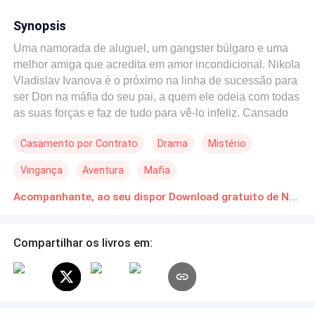
Synopsis
Uma namorada de aluguel, um gangster búlgaro e uma
melhor amiga que acredita em amor incondicional. Nikola
Vladislav Ivanova é o próximo na linha de sucessão para
ser Don na máfia do seu pai, a quem ele odeia com todas
as suas forças e faz de tudo para vê-lo infeliz. Cansado
das rebeldias de seu filho, Teodor Vladislav estabelece
Casamento por Contrato
Drama
Mistério
que ele não terá mais acesso a nada se não se casar
com uma moça respeitável. Nikola não cogitava a ideia e
Vingança
Aventura
Mafia
não se abalou pelas palavras do pai, até conhecer Rayna
Petrova, uma acompanhante de luxo numa situação
Acompanhante, ao seu dispor Download gratuito de Novelas Online em PDF
inusitada e pensar: o que desestabilizaria tanto seu pai
quanto um casamento com uma qualquer?
Compartilhar os livros em: