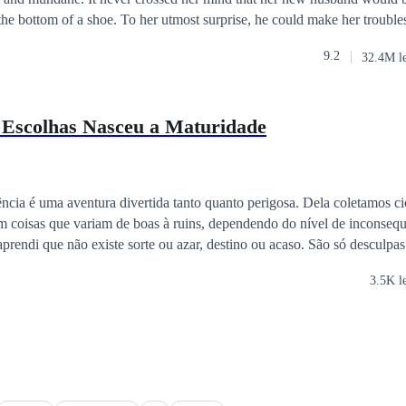
the bottom of a shoe. To her utmost surprise, he could make her trouble
fix. Despite her questioning, her husband would always pass it off as l
9.2
32.4M l
terview with a local billionaire known for fussing over his wife. That
esemblance of the billionaire to her husband. The wife whom he was sh
!
 Escolhas Nasceu a Maturidade
cia é uma aventura divertida tanto quanto perigosa. Dela coletamos cic
coisas que variam de boas à ruins, dependendo do nível de inconsequ
 aprendi que não existe sorte ou azar, destino ou acaso. São só desculpa
o verdadeiro motivo das coisas acontecerem: as escolhas.Quando se dá 
3.5K l
has por detrás de encantos da mocidade e por vezes se cai em desencant
faz nascer maturidade das inconsequências."