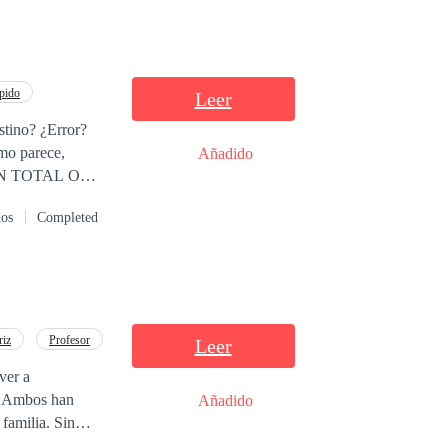
pido
Leer
stino? ¿Error?
omo parece,
Añadido
CIÓN TOTAL O
STRADA EN
dos
Completed
riz
Profesor
Leer
s. Ambos han
Añadido
ilia. Sin
lanes perfectos