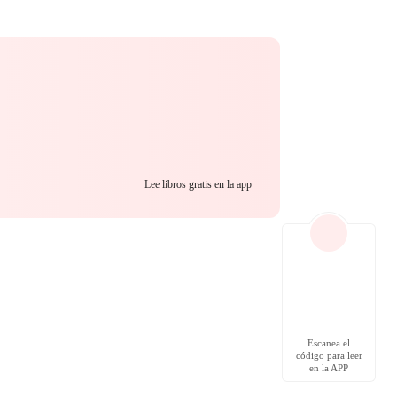
Lee libros gratis en la app
Escanea el
código para leer
en la APP