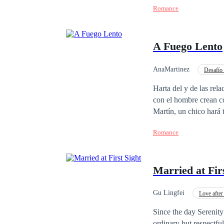
Romance
que había entre los do
¿Podrán Vera y Javier sup
SAFECREATIVE, todos
A Fuego Lento
AnaMartinez
Desafío 
Poder Femenino
Harta del y de las relaciones fallidas. Lola, una "Wedding Planner" le pide a sus padres le hagan una a ciegas
con el hombre crean conveniente para ella para demostrarles lo difícil es encontrar el hoy en día. Así conoce a
Martín, un chico hará todo lo posible por demostrarle está equivocada. Registrada en Safe Creative bajo el
código: 2008235091
Romance
Married at Fir
Gu Lingfei
Love after
Since the day Serenity
ordinary but respectfu