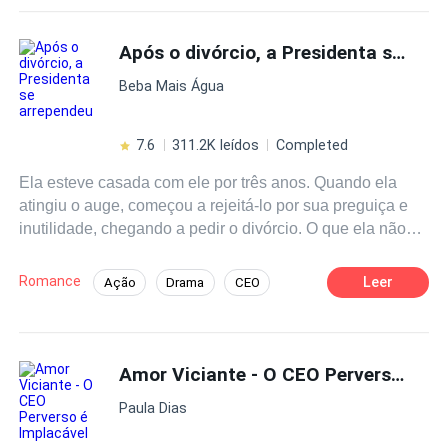
momento em que decidiu se divorciar, uma reviravolta
Segunda Chance
Herdeiro/Herdeira
surpreendente aconteceu, ela se a neta do homem mais
Após o divórcio, a Presidenta se arrependeu
Drama
Contemporâneo
Reviravolta
rico do mundo.Se não poderia ser Sra. Lopes, então seria
Traição
Beba Mais Água
a arqui-inimiga da família Lopes, uma mulher que ele
jamais seria digno de alcançar!
7.6
311.2K leídos
Completed
Ela esteve casada com ele por três anos. Quando ela
atingiu o auge, começou a rejeitá-lo por sua preguiça e
inutilidade, chegando a pedir o divórcio. O que ela não
sabia é que tudo que tinha, tinha sido dado por ele.
Romance
Leer
Ação
Drama
CEO
Tapa na Cara
Arrependimento
Contemporâneo
Traição
Amor Viciante - O CEO Perverso é Implacável
Paula Dias