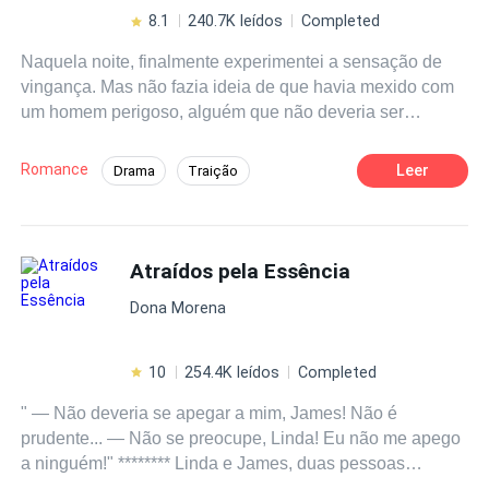
8.1
240.7K leídos
Completed
Naquela noite, finalmente experimentei a sensação de
vingança. Mas não fazia ideia de que havia mexido com
um homem perigoso, alguém que não deveria ser
provocado!
Romance
Leer
Drama
Traição
Casamento por Contrato
Contemporâneo
CEO
Traição
Implacável
Atraídos pela Essência
Dona Morena
10
254.4K leídos
Completed
" — Não deveria se apegar a mim, James! Não é
prudente... — Não se preocupe, Linda! Eu não me apego
a ninguém!" ******** Linda e James, duas pessoas
totalmente opostas, atraídos pela essência e química no