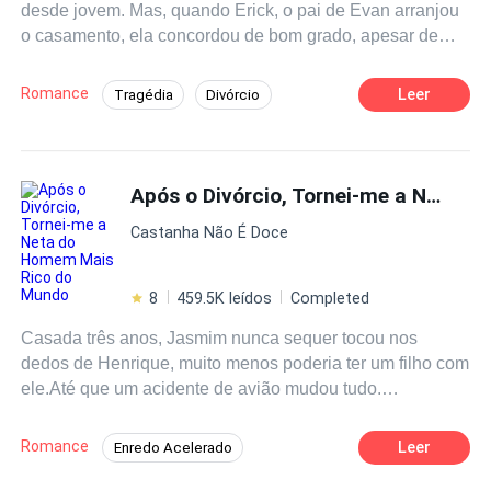
desde jovem. Mas, quando Erick, o pai de Evan arranjou
o casamento, ela concordou de bom grado, apesar de
saber que era contra a vontade de seu amado. Ela
dedicou sua vida a ele em seu casamento de dois anos,
Romance
Leer
Tragédia
Divórcio
esquecendo suas próprias aspirações. Ela esperava que
Arrependimento
Amor Proibido
CEO
assim, conquistaria o amor de seu marido. Infelizmente,
um dia, Evan disse, com frieza:― Quero o divórcio! Quero
Contemporâneo
Drama
você fora da minha vida, Shantelle! ― Mas, anos depois,
Após o Divórcio, Tornei-me a Neta do Homem Mais Rico do Mundo
Médico/Médica
quando seu ex-marido veio vê-la, ele perguntou:―
Castanha Não É Doce
Doutora Shant, preciso de sua ajuda em uma questão...
――O que há de errado com você, senhor Thompson? ―
Ela perguntou.Um forte anseio refletiu nos olhos do
8
459.5K leídos
Completed
homem, quando ele sugeriu:― Meu coração está partido
Casada três anos, Jasmim nunca sequer tocou nos
e só você pode consertá-lo. ―Shantelle riu e
dedos de Henrique, muito menos poderia ter um filho com
respondeu:― Senhor Thompson, eu sou uma médica,
ele.Até que um acidente de avião mudou tudo.
não uma deusa. ―
Sobrevivente da tragédia, ela se deparou com Henrique
em uma clínica médica, acompanhando outra mulher
Romance
Leer
Enredo Acelerado
durante um exame pré-natal.Foi então que ela percebeu
Secretário/Secretária
Identidade Oculta
que nunca havia entrado no coração daquele homem.No