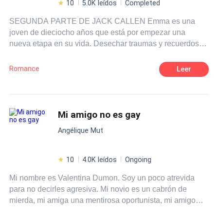
10
5.0K leídos
Completed
SEGUNDA PARTE DE JACK CALLEN Emma es una
joven de dieciocho años que está por empezar una
nueva etapa en su vida. Desechar traumas y recuerdos
nunca es fácil. Sobretodo cuando aquel boxeador
profesional aparece de nuevo en su vida con una
Romance
Leer
propuesta que cambiará todos sus planes del futuro.
Mi amigo no es gay
Angélique Mut
10
4.0K leídos
Ongoing
Mi nombre es Valentina Dumon. Soy un poco atrevida
para no decirles agresiva. Mi novio es un cabrón de
mierda, mi amiga una mentirosa oportunista, mi amigo
Eros bueno; él es único ustedes saben es el amigo gay