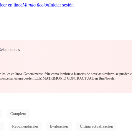
Mundo ficción
Iniciar sesión
Relacionadas
BTQ+
YA/TEEN
Paranormal
Misterio/Thriller
Oriental
Juegos
Historia
MM
las lea en línea. Generalmente, feliz como lombriz o historias de novelas similares se pueden e
 ¡Comience su lectura desde FELIZ MATRIMONIO CONTRACTUAL en BueNovela!
Completo
d
Recomendación
Evaluación
Última actualización