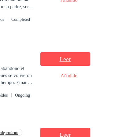
r su padre, será
 esposa
dos
Completed
te de esta falsa
Leer
Añadido
eídos
Ongoing
ndependiente
Leer