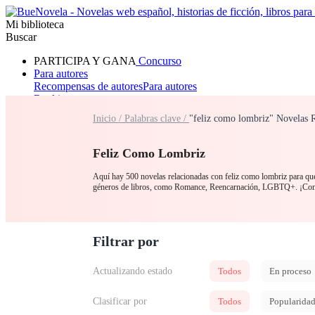
Mi biblioteca
Buscar
PARTICIPA Y GANA
Concurso
Para autores
Recompensas de autores
Para autores
Ranking
Navegar
Inicio /
Palabras clave /
"feliz como lombriz" Novelas 
Novelas
Cuentos Cortos
Todos
Romance
Hombre lobo
Mafia
Sistema
Fantasía
Urbano
LG
Feliz Como Lombriz
Aquí hay 500 novelas relacionadas con feliz como lombriz para que 
géneros de libros, como Romance, Reencarnación, LGBTQ+.
Filtrar por
Actualizando estado
Todos
En proceso
Clasificar por
Todos
Popularida