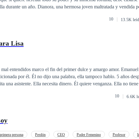
lla durante un año. Dianora, una hermosa joven maltratada y vendida po
r esta función en contra de su voluntad. ¿ Pero podrá ella ser una buena
10
13.5K leí
ad mafiosa italiana? Y lo más importante... ¿El sexy atractivo heredero podrá
e una intensa e inmensa atracción por la hermosa mujer que formará par
unión? Él olvidó lo que era amar, porque una vez lo hizo de verdad y lo hirieron demasiado..
para Lisa
entendidos marco el fin del primer dulce y amargo amor. Emanuel abandono el
 ella tampoco hablo. 5 años despues se volvieron
ano. Lisa no tiene nada que perder.
10
6.6K l
soy
rimera persona
Perdón
CEO
Poder Femenino
Profesor
I