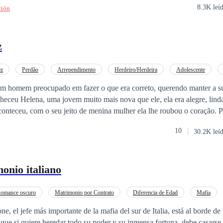
8.3K leí
ción
a en aquel vestido de princesa, le entregó la pureza de su juventud para
único remedio.
z
ez
Perdão
Arrependimento
Herdeiro/Herdeira
Adolescente
Drama
m homem preocupado em fazer o que era correto, querendo manter a su
eceu Helena, uma jovem muito mais nova que ele, ela era alegre, linda 
onteceu, com o seu jeito de menina mulher ela lhe roubou o coração. P
dessa paixão, mas pode alguém mandar no coração? Uma noite ele não consegue
10
30.2K leí
a sua menina travessa como a chamava, mas pela manhã se arrepende do q
na já havia ido embora desistindo daquele amor. Fernando nunca mais tem
s de quase três anos descobre o motivo que a fez ir embora e o arrepend
onio italiano
r feliz ao lado da mulher que ama. Mas será que Helena acreditaria nes
omance oscuro
Matrimonio por Contrato
Diferencia de Edad
Mafia
ápido
CEO
 el jefe más importante de la mafia del sur de Italia, está al borde de 
 que si quiere heredar todo su poder y su inmensa fortuna, debe casars