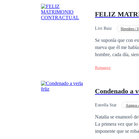
FELIZ MAT
Livi Ruiz
Heredero / 
Romance oscuro
Se suponía que con est
nueva que él me había prometido, sería libre. Pero cad
hombre, cada día, sien
manipulador, ruin y ba
Romance
convertirme en lo que 
convertirme, en la muje
Condenado a ve
Estrella Star
Amigos d
Diferencia de Edad
Natalia se enamoró de
La primera vez que lo
imponente que se robab
precioso vestido de pr