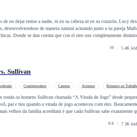
 ¿en romance? Dicen que los polos opuestos se atraen, ¿verdad? Bue
 se permite copia total o parcial,
cualquier tipo de plagio, se tomarán las medidas necesarias. Todos los 
 de no dejar entrar a nadie, ni en su cabeza ni en su corazón, Lucy d
s, desenvolviendose de manera natural actuando junto a su pareja Math
 distintos a lo que creían
10
5.4K leí
s. Sullivan
celerado
Contemporâneo
Campus
Aventura
Romance no Trabalh
Triângulo Amoroso
e ronda os homens Sullivan chamada “A Virada de Jogo” desde pequen
ô, pai e tios quando a virada de jogo aconteceu com eles. Basicamente
ais velhos da família acreditam é que cada Sullivan sabe exatamente
o instante que olham para ela. É onde a virada de jogo acontece e eles 
9.6
7.3K leí
lher. Tristan nunca levou essa historia muito á serio até que Grace apa
her a vaga de secretaria e no segundo que os olhos azuis de Tristan col