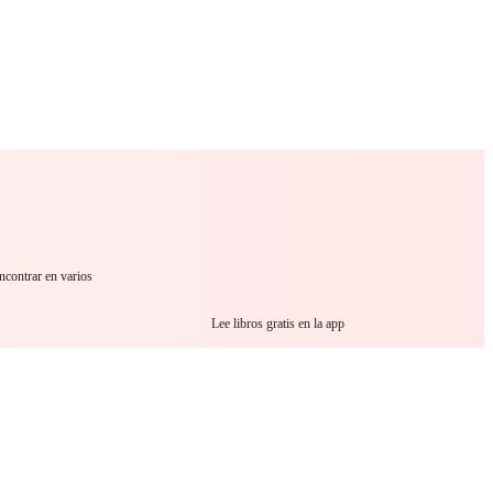
 Romance
Sci-Fi
Guerra
Otros
ncontrar en varios
Lee libros gratis en la app