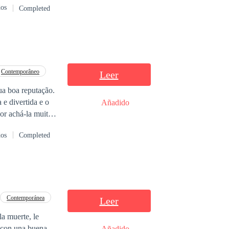
dos
Completed
 salvarlo…
Contemporâneo
Leer
a boa reputação.
e divertida e o
Añadido
or achá-la muito
dos
Completed
ue fez e diz
imento o faz
se amor?
Contemporánea
Leer
la muerte, le
e con una buena
Añadido