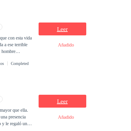
Leer
 que con esta vida
Añadido
un hombre
 quiera, debo
dos
Completed
n su esposa, debo
Leer
mayor que ella.
 una presencia
Añadido
 y le regaló un
y alguien lo