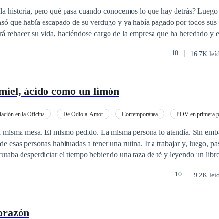
 a las Expectativas
Contemporánea
storia, pero qué pasa cuando conocemos lo que hay detrás? Luego de un tormentoso
nsó que había escapado de su verdugo y ya había pagado por todos sus
á rehacer su vida, haciéndose cargo de la empresa que ha heredado y es
 su nuevo asesor, un hombre diferente a todo lo que ella ha conocido. Nuevo
10
16.7K leí
a surgir en Eva, pues ella ha encontrado una nueva oportunidad, sin e
na madre elitista y asfixiante que se opone a su nueva vida, los invers
acarla de su propia compañía y por si no fuese poco… Los exs de Luca
miel, ácido como un limón
eva historia después de su oscuro pasado y
2 de Perdido en tus Curvas Biología Amor Propio
as el primero para entender este, pero si te lo recomiendo porque está
lación en la Oficina
De Odio al Amor
Contemporánea
POV en primera p
tective
de esas personas habituadas a tener una rutina. Ir a trabajar y, luego, pa
frutaba desperdiciar el tiempo bebiendo una taza de té y leyendo un libr
 nadie lo molestase, y le encantaba. Pero… Sí,
10
9.2K leí
lla serenidad se hará añicos cuando sea otra persona quien lo atienda 
s de dos palabras. En serio, él solo quería disfrutar de su té mientras le
 se
orazón
 tan… molesta? ¿Por qué a él? Eliel no lo sabe, al menos, no al principio. L