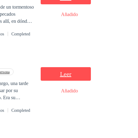
 pecados
Añadido
 allí, en dónde
s
dos
Completed
mbargo, todo se
ores de la
s y Eva, regresan
 muy bueno!
ersona
Leer
sar por su
Añadido
o. Era su
dos
Completed
y Eliel no está
ía, pero, al
o que