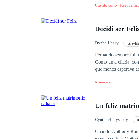
Cuento corto · Reencarna
drogó. Y ella, envuelt
convirtiéndose en su 
Decidi ser Feli
Dynha Henry
Gravid
Médico/Médica
Fernando sempre foi u
Como uma cilada, conh
que menos esperava ac
nova, Fernando tentou fugir 
Romance
resistir ao encanto d
algumas inverdades, mas Hele
noticias dela, e depoi
Un feliz matrim
enfrentar tudo para se
Cynthiasindysandy
R
Rebelde
Ritmo R
Cuando Anthony Barone,
exige a su hijo Matteo