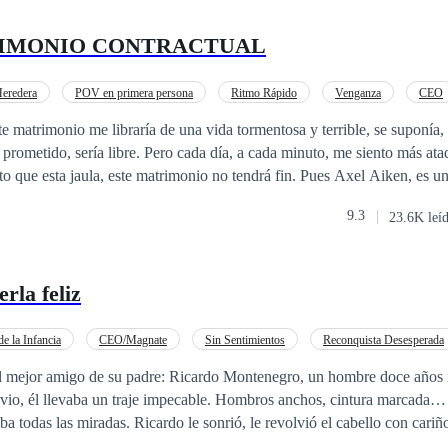
RIMONIO CONTRACTUAL
Heredera
POV en primera persona
Ritmo Rápido
Venganza
CEO
Traición
Matrimonio por Contrato
e matrimonio me libraría de una vida tormentosa y terrible, se suponía,
a día, a cada minuto, me siento más atada a ese terrible
to que esta jaula, este matrimonio no tendrá fin. Pues Axel Aiken, es 
stante astuto, siempre envolviéndome en sus planes, donde quiera o no
9.3
23.6K leí
tanto odio, debo volverse un ser como él. Debo convertirme, no solo e
r de su talla, para lograr ser feliz, debo ser la mejor esposa contractual.
rla feliz
e la Infancia
CEO/Magnate
Sin Sentimientos
Reconquista Desesperada
Karma
Romance Amargo
Sanador
Renacido
l mejor amigo de su padre: Ricardo Montenegro, un hombre doce años 
 vio, él llevaba un traje impecable. Hombros anchos, cintura marcada…
a todas las miradas. Ricardo le sonrió, le revolvió el cabello con cariño
incesa. Cuando Natalia cumplió veinte, Ricardo asistió a una recepción 