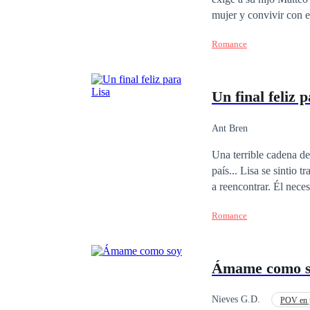
mujer y convivir con e
la elegida para cumpli
Romance
públicamente ante la alta socied
sentir de nuevo más qu
Un final feliz 
Ant Bren
Una terrible cadena de mal 
país... Lisa se sintio traicionada por él. Él no dijo una palabra,
a reencontrar. Él necesita una asistente. Ella necesita dinero. Él quiere venganza. Ella no tiene tiempo. Emanuel
creé que g
Romance
Ámame como 
Nieves G.D.
POV en p