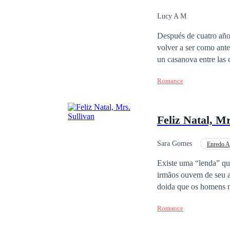
comienza mal… Acaba,
están a punto de comprobarlo… ****** Obra registrada en Safe Creative. No
Lucy A M
sean originales. Ante 
Después de cuatro años
reservados.
volver a ser como ante
un casanova entre las chicas. Donde se dan cuenta que con el otro son completamente
ser.
Romance
Feliz Natal, Mr
Sara Gomes
Enredo A
Secretário/Secretária
Existe uma “lenda” qu
irmãos ouvem de seu av
doida que os homens m
a mulher da sua vida n
Romance
para qualquer outra mu
escritório para preenc