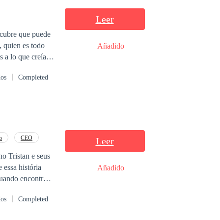
no, Eliel y Noam
Leer
derechos
escubre que puede
, quien es todo
Añadido
dos
Completed
o
CEO
Leer
o Tristan e seus
 essa história
Añadido
 quando encontram
estão perdidos
dos
Completed
rece no seu
idem com os