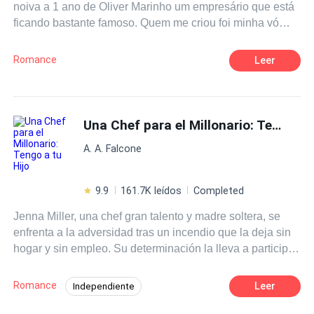
noiva a 1 ano de Oliver Marinho um empresário que está
ficando bastante famoso. Quem me criou foi minha vó
Rose Moreira, não conheço meus pais e não me lembro
de mais nada antes dos meus 8 anos, atualmente moro
Romance
Leer
no Brasil em São Paulo. Minha família tem uma fazenda
enorme de importações de café mas o nosso verdadeiro
foco é ajudar no contra bando para as máfias, e como
sempre isso tem que ser mantinho em segredo, oque
Una Chef para el Millonario: Tengo a tu Hijo
pede alguns sangues derramos por aí. Atualmente alguns
A. A. Falcone
russos tem me caçado por aqui, tentando me sequestrar,
mas fui muito bem treinada e até agora só tiveram
fracasso. Mas para entender melhor a história precisamos
9.9
161.7K leídos
Completed
voltar a 15 anos atrás onde tudo começou...
Jenna Miller, una chef gran talento y madre soltera, se
enfrenta a la adversidad tras un incendio que la deja sin
hogar y sin empleo. Su determinación la lleva a participar
en el prestigioso concurso, donde es coronada como la
ganadora, obligándola a aceptar un contrato para trabajar
Romance
Leer
Independiente
en la mansión de David Whitmore, un reconocido chef y
Segunda Oportunidad
Contemporánea
crítico gastronómico, quien, tras un trágico accidente, vive