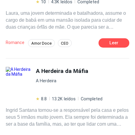
10
4.3K leídos
Completed
Laura, uma jovem determinada e batalhadora, assume o
cargo de babá em uma mansão isolada para cuidar de
duas crianças órfãs de mãe. O que parecia ser a
oportunidade perfeita para ajudar sua família logo se
transforma em um campo de batalhas emocionais e
Romance
Leer
Amor Doce
CEO
perigosas. Lucas, o charmoso e reservado viúvo, tenta
Boa Menina
Primeiro Amor
Divórcio
equilibrar sua vida enquanto é pressionado por sua
namorada, Vanessa, uma mulher ambiciosa que não
Amor Proibido
Babá
Drama
suporta as crianças e enxerga Laura como uma ameaça.
A Herdeira da Máfia
Contemporâneo
Entre laços criados com as crianças e intrigas
A Herdeira
alimentadas por Vanessa, Laura enfrenta humilhações,
manipulações e até ameaças. Quando segredos
obscuros do passado de Vanessa vêm à tona, Laura se
8.8
13.2K leídos
Completed
vê no centro de uma teia de mentiras que pode destruir
Ingrid Santana tornou-se a responsável pela casa e pelos
tudo o que construiu. Com coragem e determinação,
seus 5 irmãos muito jovem. Ela sempre foi determinada a
Laura luta para proteger as crianças e provar sua
ser a base da família, mas, ao ter que lidar com uma
inocência, enquanto Lucas descobre que seu coração
gravidez inesperada, Ingrid vê-se obrigada a fugir,
pode bater novamente, mesmo em meio ao caos. Em um