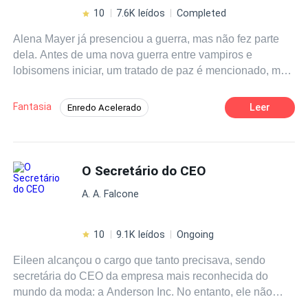
10
7.6K leídos
Completed
Alena Mayer já presenciou a guerra, mas não fez parte
dela. Antes de uma nova guerra entre vampiros e
lobisomens iniciar, um tratado de paz é mencionado, mas
para isso ser oficializado, uma princesa vampira deve se
casar com um príncipe Lobo. Alena só conhece seu
Fantasia
Leer
Enredo Acelerado
marido no dia do casamento, no altar. Ela não está nada
Herdeiro/Herdeira
Reencontro
feliz, ainda mais quando acaba conhecendo o irmão mais
velho de seu marido. Se relacionar com um lobo já é
Vampiro
De Inimigos a Amantes
difícil para ela, imagina morar em uma casa repleta de
O Secretário do CEO
Aventura
Reviravolta
Ação
lobos e apenas ela de vampira. A imortalidade nunca foi
A. A. Falcone
tão perigosa... e atraente. Alena não esperava se
apaixonar. O tratado só pedia que ela desse um filho à
William... mas seu coração não recebe ordens.
10
9.1K leídos
Ongoing
Eileen alcançou o cargo que tanto precisava, sendo
secretária do CEO da empresa mais reconhecida do
mundo da moda: a Anderson Inc. No entanto, ele não
espera que o destino tenha uma surpresa reservada para