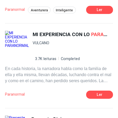
que confrontar las pasadas acciones de su odiado padre,
líder de una poderosa logia satánica y su abusador.
Paranormal
Ler
Aventurera
Inteligente
Katherine se verá inmuscuida en una peligrosa trama con
Héroe Inmortal
criaturas sobrenaturales, licántropos y guerras entre
sociedad secretas.
MI EXPERIENCIA CON LO
PARANORMAL
VULCANO
3.7K leituras
Completed
En cada historia, la narradora habla como la familia de
ella y ella misma, llevan décadas, luchando contra el mal
y como en el camino, han perdido seres queridos. La
primera historia, habla sobre la enfermedad del sífilis y
como las personas, quienes no sabían nada al respecto,
Paranormal
Ler
hicieron lo mejor que pudieron. Mary Shaw, cuenta como
Elizabetha Valerius, la primera de muchas generaciones
de mi familia, defendió a su mejor amiga, Mary Shaw, de
las acusaciones falsas, en contra de Mary; pero en vano y