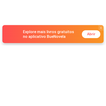
Explore mais livros gratuitos
Abrir
no aplicativo BueNovela
Hot Genres
Romance
Recursos
Lobisomem
Palavras-chave
Redes sociais
Máfia
Pesquisas importantes