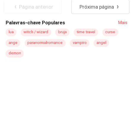
Belladonna acaba entrando em um mundo que só
Página anterior
Próxima página
parecia possível em seus sonhos.
Palavras-chave Populares
Mais
lua
witch / wizard
bruja
time travel
curse
ange
paranormalromance
vampiro
angel
demon