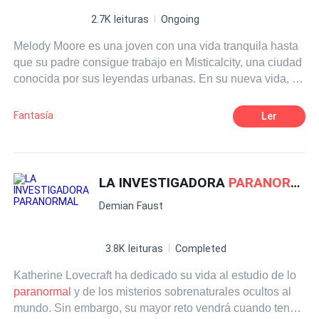
2.7K leituras
Ongoing
Melody Moore es una joven con una vida tranquila hasta
que su padre consigue trabajo en Misticalcity, una ciudad
conocida por sus leyendas urbanas. En su nueva vida, se
vera obligada a lidiar contra vampiros, hombres lobo,
demonios y otros seres sacados de películas de terror.
Fantasía
Ler
LA INVESTIGADORA
PARANORMAL
Demian Faust
3.8K leituras
Completed
Katherine Lovecraft ha dedicado su vida al estudio de lo
paranormal
y de los misterios sobrenaturales ocultos al
mundo. Sin embargo, su mayor reto vendrá cuando tenga