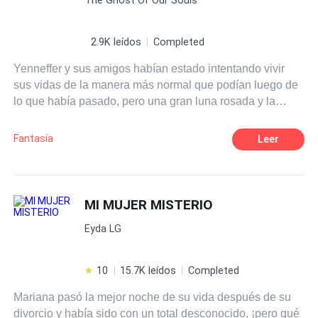
cruda, culos expuestos, gemidos ahogados y orgasmos
que desafían todo lo correcto. Celos, traición, dominación
y placeres sucios que mojan el coño más rápido de lo
2.9K leídos
Completed
que la conciencia puede protestar. Todo está mal. Todo
Yenneffer y sus amigos habían estado intentando vivir
está deliciosamente prohibido. Y todo te hará correrte sin
sus vidas de la manera más normal que podían luego de
piedad. ¿Te atreves a abrir estas páginas?
lo que había pasado, pero una gran luna rosada y la
aparición de habitantes de otra dimensión, obligarían al
grupo a embarcarse en una nueva travesía.
Fantasía
Leer
MI MUJER MISTERIO
Eyda LG
10
15.7K leídos
Completed
Mariana pasó la mejor noche de su vida después de su
divorcio y había sido con un total desconocido, ¡pero qué