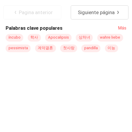
Qué pasará cuando por causas del destino se
reencuentran? Lograrán reconocerse? Estarán sus vidas
Pagina anterior
Siguiente página
entrelazadas hasta el fin de sus días? Lograrán sus
objetivos o se quedarán por el camino?
Palabras clave populares
Más
íncubo
학사
Apocalipsis
상처녀
wahre liebe
pessimista
계약결혼
첫사랑
pandilla
이능