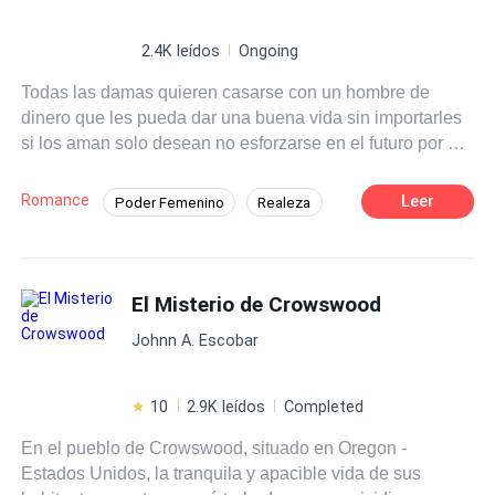
2.4K leídos
Ongoing
Todas las damas quieren casarse con un hombre de
dinero que les pueda dar una buena vida sin importarles
si los aman solo desean no esforzarse en el futuro por el
dinero, no piensan en poder salir adelante por su propios
medios aunque en esta sociedad tan machista es muy
Romance
Leer
Poder Femenino
Realeza
difícil ser una mujer independiente.
Inteligente
El Misterio de Crowswood
Johnn A. Escobar
10
2.9K leídos
Completed
En el pueblo de Crowswood, situado en Oregon -
Estados Unidos, la tranquila y apacible vida de sus