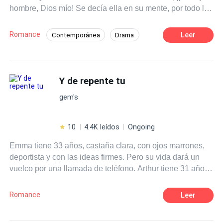
hombre, Dios mío! Se decía ella en su mente, por todo lo
que le había hecho en la noche anterior y antes de que
aquel tipo se despertara, se fue dejándolo solo en
Romance
Leer
Contemporánea
Drama
aquella habitación, sin pensar que después se volverían
Pasión
CEO
Identidad oculta
a encontrar en una situación muy diferente de la de
ahora.
Diferencia de Edad
Matrimonio Exprés
Y de repente tu
Traición
gem's
10
4.4K leídos
Ongoing
Emma tiene 33 años, castaña clara, con ojos marrones,
deportista y con las ideas firmes. Pero su vida dará un
vuelco por una llamada de teléfono. Arthur tiene 31 años,
moreno, con ojos azules como el mar, corredor y
boxeador, su vida está patas arriba pero tiene sus
Romance
Leer
objetivos claros. Ella es española, él ruso. Hacía más de
10 años que no se veían ni sabían nada el uno del otro.