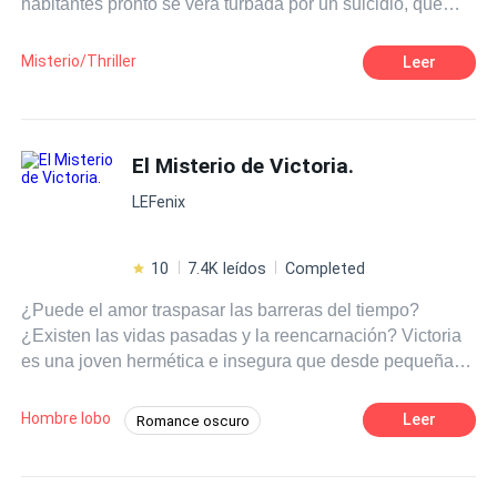
habitantes pronto se verá turbada por un suicidio, que
dejará a descubierto dos crímenes horribles y junto con
ellos algo más perverso, antiguo y maligno, ligado a la
Misterio/Thriller
Leer
tormentosa historia local, un secreto que nunca debería
ser revelado.
El Misterio de Victoria.
LEFenix
10
7.4K leídos
Completed
¿Puede el amor traspasar las barreras del tiempo?
¿Existen las vidas pasadas y la reencarnación? Victoria
es una joven hermética e insegura que desde pequeña
tiene pesadillas vividas donde ve seres que ella describe
como "ángeles y demonios en forma de lobos"; sin
Hombre lobo
Leer
Romance oscuro
embargo, no solo ve a estas criaturas, también contempla
Adolescente
Licántropo
Drama
escenas de vidas pasadas, que le susurran la historia de
un amor trágico. Las visiones logran que Victoria se
Chica mala
Universo Alterno