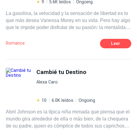
9
5.6K leídos
Ongoing
La gasolina, la velocidad y la sensación de libertad es lo
que más desea Vanessa Morey en su vida. Pero hay algo
que le impide poder disfrutar de su pasión: la mentalidad
de sus padres. Ellos están empeñados en que su hija no
puede dedicarse a un
deporte
de chicos como es el
Romance
Leer
motocross, pero está dispuesta a demostrarles que están
totalmente equivocados. Dispuesta a luchar por su coge
sus guantes, su casco y su moto, y gas a tope. ¿Quieres
saber más sobre la historia de Nessa? Eres bienvenido a
Cambié tu Destino
adentrarte en su mundo.
Alexa Caro
10
6.0K leídos
Ongoing
Abril Johnson es la típica niña mimada que piensa que el
mundo gira alrededor de ella o más bien, de la chequera
de su padre, quien es cómplice de todos sus caprichos
hasta el punto de casi poner el mundo a sus pies... Y es