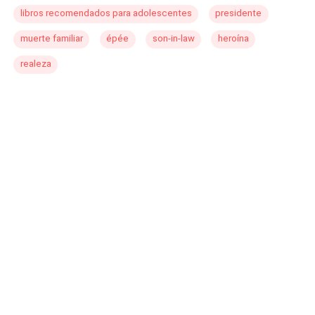
Comunal? Estas interrogantes serán resueltas más
libros recomendados para adolescentes
presidente
adelante, una vez leída esta obra.
muerte familiar
épée
son-in-law
heroína
realeza