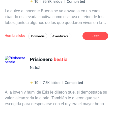
10
95.3K leídos
Completed
La dulce e inocente Buena se ve envuelta en un caos
cúando es llevada cautiva como esclava el reino de los
lobos, junto a algunos de los que quedaron vivos en la
invasión al ser culpados como traidores y asesinos de la
luna de la manada. ¿Que hará buena? ¿Descubrirá la
Hombre lobo
Leer
Comedia
Aventurera
verdad de todo lo que está pasando?
Romance oscuro
Traición
Amor Prohibido
Realeza
Bestia
Prisionero
bestia
Luna
NatsZ
10
7.3K leídos
Completed
A la joven y humilde Eris le dijeron que, si demostraba su
valor, alcanzaría la gloria. También le dijeron que ser
escogida para desposarse con el rey era el mayor honor
con el que podría soñar, pues el rey era valeroso, rico y