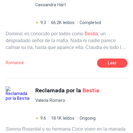
Cassandra Hart
que no se vuelva a cruzar en su camino, pero por alguna
extraña razón ella sigue apareciendo en su vida.
9.3
66.2K leídos
Completed
Dominic es conocido por todos como
Bestia
, un
despiadado señor de la mafia. Nada ni nadie parece
calmar su ira, hasta que aparece ella. Claudia es todo lo
que él desea, hermosa hasta quitar el aliento, caliente
como él...la mujer perfecta. Y aquel que tan siquiera la
Romance
Leer
mire mal, acaba muerto. Pero una mala decisión la aleja
de su lado, causando que sea vulnerable a los ataques
de sus enemigos. Dominic enfrentará no solo a sus
demonios sino a la posibilidad de un futuro sin ella.El
Reclamada por la
Bestia
peligro acecha a su mujer y él hará todo por mantenerla
Valeria Romero
segura porque nadie toca lo que le pertenece y sobrevive
para contarlo.
9.6
18.1K leídos
Ongoing
Sienna Rosental y su hermana Circe viven en la manada