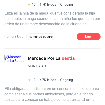
de todo, hay algo que ninguno de los dos esperaba:
10
1.7K leídos
Ongoing
Sentimientos. ¿Puede una humana sanar el corazón de
Eliza es la hija de la maga, que fue considerada la hija
una
bestia
? ¿O terminaré siendo devorada por él?
del diablo, la maga cuando ella era niña fue quemaba por
orden de un hombre desconocido de la ciudad de
Gevauden, Eliza está enamorada del conde dragón, que
es uno de los hombres más poderosos de la ciudad, él le
Hombre lobo
Leer
Romance oscuro
corresponde, pero la familia del conde y la ciudad entera
Hombres lobo
Poder Femenino
la odia y la rechaza, y bajo ninguna razón permitirá que
Eliza se case con el conde dragón, produciendo esto en
Vampiro
Híbrido
Bestia
Rechazo
ella un odio asesino y voraz, odio que después de tomar
Marcada Por La
Bestia
Venganza
Amor Secreto
un frasco que le dejo su madre, liberará en ella una
MONICAGHC
terrible
bestia
que buscará vengarse de todos aquellos
que no le permiten ser feliz, produciendo así la venganza
del amor.
10
4.7K leídos
Ongoing
Ella obligada a participar en un concurso de belleza para
complacer a sus padres ambiciosos, pero en el fondo
busca dar a conocer su trabajo como altruista. Él un
hombre superficial que ve a las mujeres como algo