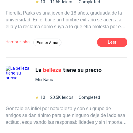
10
11.6K leídos
Completed
Fiorella Parks es una joven de 18 años, graduada de la
universidad. En el baile un hombre extraño se acerca a
ella y la reclama como suya a lo que ella molesta por eso
le brinda un gran golpe y sale del lugar. Donovan Hicks
es el Alpha de la manada "White Moon" y busca a su
Hombre lobo
Leer
Primer Amor
mate desesperadamente. Él tiene un hermano menor y
Poder Femenino
Dominante
este lo convence de acompañarlo a su baile de
graduación; lo que él no espera es encontrar a su mate y
Malentendido
Artista
que al reclamarla, ella lo golpee y escape. Aunque hay
La
belleza
tiene su precio
POV en primera persona
Contemporánea
un problema con ambos: •Donovan es un adicto al
Adolescente
Campus
Miri Baus
trabajo y no le prestará la atención necesaria a su mate,
trayendo consecuencias. •Fiorella es muy carismática
que tiene muchos amigos y uno de ellos es alguien que
10
20.5K leídos
Completed
nunca creyó que sería. Eso hace que el lobo tenga
Gonzalo es infiel por naturaleza y con su grupo de
muchos celos. ¿Podrá Fiorella encajar en el lugar a
amigos se dan ánimo para que ninguno deje de lado esa
pesar de su condición y de la extraña cualidad que la
actitud, esquivando las responsabilidades y sin importar
persigue? ¿Podrá Donovan arreglar las cosas a tiempo?
cuanto herían a los demás, ellos salían a divertirse
Descubre por qué el título de la historia es: La
Belleza