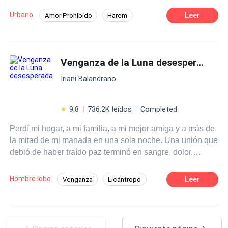
Urbano
Leer
Amor Prohibido
Harem
Pasión
POV en primera persona
Dominante
Mujeriego
Venganza de la Luna desesperada
Iriani Balandrano
9.8
736.2K leídos
Completed
Perdí mi hogar, a mi familia, a mi mejor amiga y a más de
la mitad de mi manada en una sola noche. Una unión que
debió de haber traído paz terminó en sangre, dolor,
muerte y traición. Mi nombre es Iris y a partir de ese día
solo había una palabra en mi mente: Venganza. Tuve que
Hombre lobo
Leer
Venganza
Licántropo
huir para salvarme, pero no para esconderme, sino para
Traición
Alfa
Poder Femenino
encontrar a la manada del Alfa Supremo, Liam, el Alfa
más despiadado y temido del continente, y así pedirle
Romance oscuro
Luna
que me ayude con mi más oscuro deseo. Él no se negó,