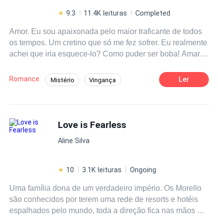
9.3
11.4K leituras
Completed
Amor. Eu sou apaixonada pelo maior traficante de todos
os tempos. Um cretino que só me fez sofrer. Eu realmente
achei que iria esquece-lo? Como puder ser boba! Amar
Liam Frey é a coisa mais difícil de fazer.
Romance
Ler
Mistério
Vingança
Traição
Contemporâneo
Mafia
Aventura
Love is Fearless
Aline Silva
10
3.1K leituras
Ongoing
Uma família dona de um verdadeiro império. Os Morello
são conhecidos por terem uma rede de resorts e hotéis
espalhados pelo mundo, toda a direção fica nas mãos de