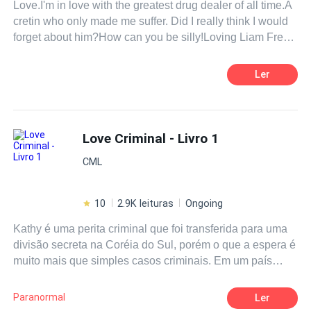
Love.I'm in love with the greatest drug dealer of all time.A
cretin who only made me suffer. Did I really think I would
forget about him?How can you be silly!Loving Liam Frey
is the hardest thing to do.
Ler
Love Criminal - Livro 1
CML
10
2.9K leituras
Ongoing
Kathy é uma perita criminal que foi transferida para uma
divisão secreta na Coréia do Sul, porém o que a espera é
muito mais que simples casos criminais. Em um país
totalmente diferente ela se verá dividida entre seus
parceiros, mas ela terá que fazer uma escolha. Mas isso
Paranormal
Ler
não quer dizer que até lá ela não irá conhecê-los