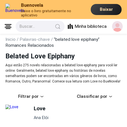
Buenovela
Baixar
Baixe o livro gratuitamente no
aplicativo
Minha biblioteca
Buscar...
Inicio /
Palavras-chave /
"belated love epiphany"
Romances Relacionados
Belated Love Epiphany
Aqui estão 275 novels relacionadas a belated love epiphany para você ler
online. Geralmente, belated love epiphany ou histórias de novelas
semelhantes podem ser encontradas em vários gêneros de livros, como
Romance, Outro, Paranormal. Comece sua leitura com Love no BueNovela!
Filtrar por
Classificar por
Love
Ana Elói