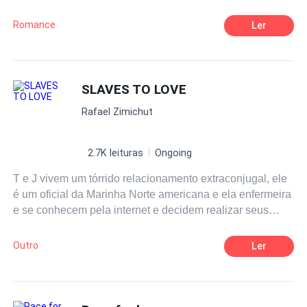
Richard Morello, um homem viúvo com idade avançada
onde possui dois filhos sendo eles Antony Morello e
Romance
Ler
Melissa Morello . Sua preocupação sempre foi manter
seus dois netos em segurança e deixar para eles apenas
o legado dentro da lei para os mesmo.
SLAVES TO LOVE
Rafael Zimichut
2.7K leituras
Ongoing
T e J vivem um tórrido relacionamento extraconjugal, ele
é um oficial da Marinha Norte americana e ela enfermeira
e se conhecem pela internet e decidem realizar seus
sonhos mais obscuros e secretos, porém, toda ação há
uma reação, e a deles foi além do que poderiam
Outro
Ler
imaginar.