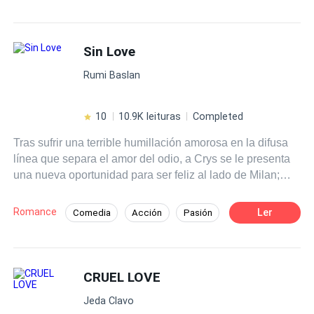
intimamente...
Sin Love
Rumi Baslan
10
10.9K leituras
Completed
Tras sufrir una terrible humillación amorosa en la difusa
línea que separa el amor del odio, a Crys se le presenta
una nueva oportunidad para ser feliz al lado de Milan;
quien está decidido a luchar por ella y ganarse su
corazón, haciendo todo lo posible por alejarla de Bastian
Romance
Ler
Comedia
Acción
Pasión
Woodwryn. Mientras que el mismo Bastian tiene claro
Jugador
Universo Alterno
que se está enfrentando a un tipo de enemigo muy
distinto al que conoce; la retadora e inquietante Crystalle
Bellowk. Lo que no sabe es que ella está decidida a no
CRUEL LOVE
perder ni a doblegarse ante él. Un nuevo ciclo escolar,
Jeda Clavo
nuevos personajes, un misterioso enemigo aparece y una