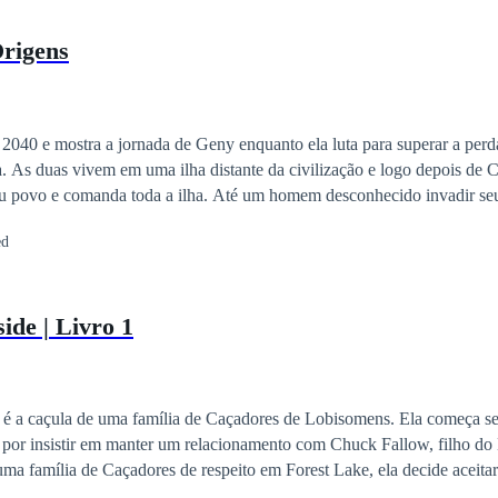
Origens
 2040 e mostra a jornada de Geny enquanto ela luta para superar a perd
ha. As duas vivem em uma ilha distante da civilização e logo depois de Ca
seu povo e comanda toda a ilha. Até um homem desconhecido invadir seu 
omem sem um pingo de remorso e amor pelos outros, despreza todos ao
ed
ua ambição, movido pela curiosidade e ganância, ele decide estudar um
es que seu pai deixou e depois de anos em busca, Drake finalmente vai
encontrar um artefato que possa trazer grandes benefícios para sua emp
ide | Livro 1
 não imaginava que teria que levar o dono do objeto e protege-lo com su
para seu próprio benefício.
 a caçula de uma família de Caçadores de Lobisomens. Ela começa se
la por insistir em manter um relacionamento com Chuck Fallow, filho 
 pensava ser o grande amor da sua vida. Após um salto temporal, Saman