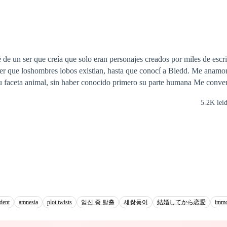
altada. Ahora, ella deberá descubrir por sí sola, qué tipo de criatura es. 
te de Salem, desde pequeño ha sido entrenado para cazar y asesinar a c
mino, cansado de su vida de cazador, se ha mudado a Nueva York desde 
de vivir una vida normal, únicamente escondiéndose durante la luna lle
spierta; trabaja como profesor de música en el mismo colegio donde Cas
 un ser que creía que solo eran personajes creados por miles de escritores.
 mujer que le atrae en gran manera hasta el momento en que su olfato l
er que loshombres lobos existian, hasta que conocí a Bledd. Me anamoré
 bruja. Ahora, vive con una constante lucha entre querer protegerla y am
animal, sin haber conocido primero su parte humana Me convertí en su luna y él,
narla. ¿Será el amor más fuerte que el instinto asesino de un
5.2K leí
s rodean. Fueron muchas las piedras en el camino, pero a pesar de
el tiempo nos volvieron a rencontrar. Ahora que estamos juntos, ni las
amenazas ni la muerte nos van a volver a separar.
dent
amnesia
plot twists
임신 중 탈출
세쌍둥이
結婚してから恋愛
immo