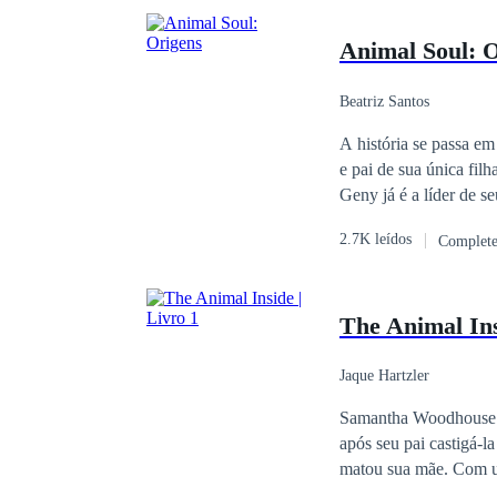
Animal Soul: 
Beatriz Santos
A história se passa em
e pai de sua única fil
Geny já é a líder de 
Ivanok se tornou um h
2.7K leídos
Complet
preocupa apenas com s
encontrada em anotaçõ
sua equipe, tudo para 
The Animal Ins
última geração, ele só
que ele deseja apenas 
Jaque Hartzler
Samantha Woodhouse é
após seu pai castigá-
matou sua mãe. Com uma família de Caçadores de respeito em Forest Lake, ela decide aceitar seu destino e
deixar para trás quem