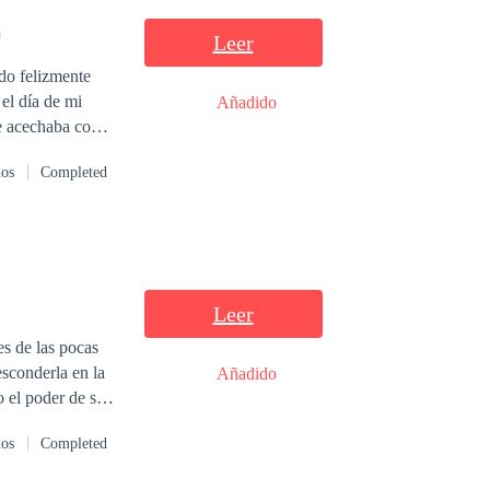
Leer
do felizmente
el día de mi
Añadido
me acechaba como
dos
Completed
nunca se imaginó
 perversas y
a mente de una
la vida? ¿Quién
n el intento? Te
de Un Amor tan
Leer
esconderla en la
Añadido
o el poder de su
n un
dos
Completed
convirtió en una
es comenzaron a