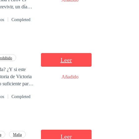
 oscuridad. —
evivir, un día
allejón oscuro y,
har, pero no
dos
Completed
que es un hombre
uso.
ohibido
Leer
a? ¿Y si este
toria de Victoria
Añadido
ániel y
dos
Completed
tal de tener su
a
Mafia
Leer