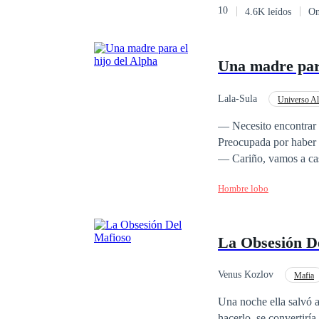
10
4.6K leídos
On
passado, mas percebe 
Um amor impossível. U
lutando.
Una madre para
Lala-Sula
Universo Al
Alfa
— Necesito encontrar 
Preocupada por haber 
— Cariño, vamos a casa
mucho— dice mi pequeñ
Hombre lobo
de ojos amarillos. — ¡
que llevamos más de se
haremos para que no se pierda? — Le compraremos un collar — respondo
La Obsesión D
pequeño perro salta de su m
pequeño horrorizado y 
causando que tiemble del temor y c
Venus Kozlov
Mafia
Claro que estaras bien
POV en primera person
Una noche ella salvó a
pequeño niño-perro qu
hacerlo, se convertiría en s