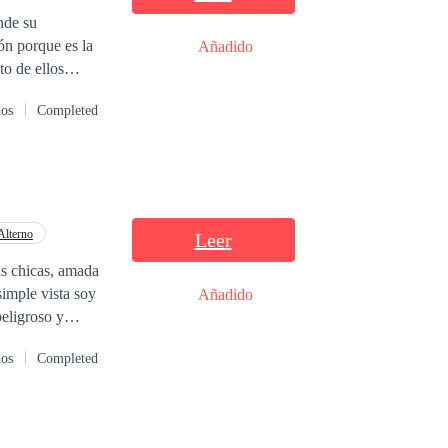
ón porque es la
Añadido
o de ellos
e hacerle el amor
dos
Completed
rtar que deba
a cabeza de
 de las entidades
Alterno
Leer
dre y abuela,
as chicas, amada
uelo morirán
simple vista soy
Añadido
muerta. Para
rklee, entrando
dos
Completed
 perversiones,
o tres: él guarda
s tanto como nos