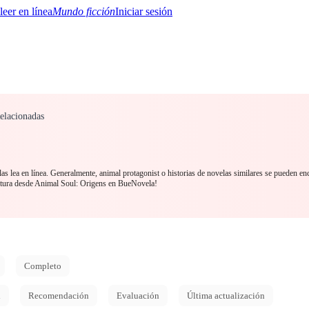
Mundo ficción
Iniciar sesión
elacionadas
BTQ+
YA/TEEN
Paranormal
Misterio/Thriller
Oriental
Juegos
Historia
MM
as lea en línea. Generalmente, animal protagonist o historias de novelas similares se pueden en
tura desde Animal Soul: Origens en BueNovela!
Completo
d
Recomendación
Evaluación
Última actualización