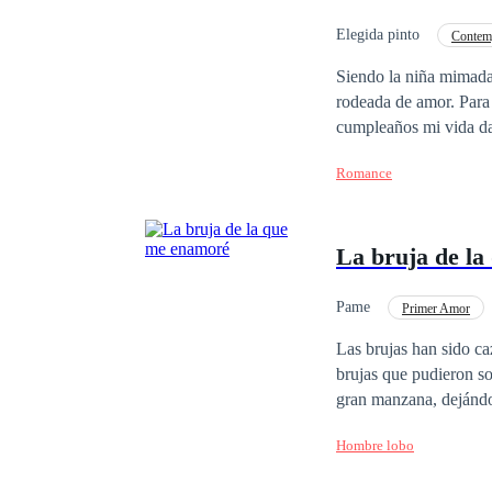
deseamos. ¡A
Elegida pinto
Contem
Hija de Magnate
Siendo la niña mimada
rodeada de amor. Para
cumpleaños mi vida da
si yo fuera la presa de algún animal salvaje. Maquin
Romance
enemiga, fui raptada y
ver. Mire cómo las jóv
lujuriosas de los hom
La bruja de l
chica inocente y pura 
Dios puso en mi camino
invito a que conozcas 
Pame
Primer Amor
Puro.
Las brujas han sido cazadas por 
brujas que pudieron so
gran manzana, dejándol
pequeña para que se m
Hombre lobo
departamento en un vi
excelente profesora, t