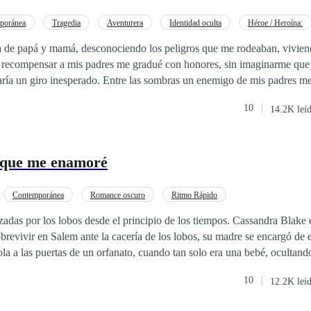
h! ¿Olvidé mencionar que el capullo me robó mi primer beso? Joder.
poránea
Tragedia
Aventurera
Identidad oculta
Héroe / Heroína:
Venganza
Ventaja Especial
Amor a Primera Vista
 de papá y mamá, desconociendo los peligros que me rodeaban, vivien
 recompensar a mis padres me gradué con honores, sin imaginarme que 
ría un giro inesperado. Entre las sombras un enemigo de mis padres 
aba mi destino, uno que no se lo deseo ni a mi peor
10
14.2K leí
 llevada a un país desconocido para mí, viví los horrores que mi vista 
enes eran tratadas como un pedazo de carne para satisfacer a las mentes
bres. Ver cómo deseaban desnudarnos y llevarnos a situaciones donde l
a que me enamoré
jamás se le ha cruzado por la cabeza. ¿Quieres saber cómo me aferre a 
 para salir de ese sitio? Y ¿De como me arme de valor para no morir e
mi historia, soy la hija de Vicky y Nelson Morris, es la continuación 
Contemporánea
Romance oscuro
Ritmo Rápido
los lobos desde el principio de los tiempos. Cassandra Blake es de las pocas
brevivir en Salem ante la cacería de los lobos, su madre se encargó de 
a a las puertas de un orfanato, cuando tan solo era una bebé, ocultand
antuviera a salvo. Cassandra creció como una niña normal, vive sola e
10
12.2K leí
ejo edificio de Nueva York, compartiendo comidas con sus vecinos, se 
odo en su vida apuntaba a la normalidad absoluta, hasta que sus poder