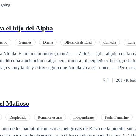
going
que nem tudo são flores quando descobre que forças externas tem outros
m rompimento fatal. Desencontros que os fazem duvidar se vale a pen
 el hijo del Alpha
terno
Gemelos
Drama
Diferencia de Edad
Comedia
Luna
a Niebla. Es mi mejor amigo, mamá. — ¡Zaid! — grita alguien en la os
tenido una alucinación o algo peor, tomó a mi pequeño y lo cargo sin 
, es muy tarde y estoy segura que Niebla va a estar bien. — Pero, est
o. — ¡Hermano! — grita alguien y de la oscuridad, aparece la peque
9.4
201.7K leí
Niebla! — grita mi pequeño mientras intenta bajarse de mis brazos. El
is horas buscando aparece escasamente mojado, mientras yo estoy empapada
 al pequeño y de inmediato, el
el Mafioso
ano y gira hasta que se convierte en un pequeño niño. — ¡Mamá! — grita mi
yo de inmediato lo tomo lista para huir. Pero, por donde mire, unos ojo
ubra el rostro de mi pequeño. — Mamá… — Estaremos bien, cariño. —
Despiadado
Romance oscuro
Independiente
Poder Femenino
, madre. Niebla y papá están aquí para protegerlos. — dice la voz que a
a
 uno de los narcotraficantes más peligrosos de Rusia de la muerte, sin s
e me sonríe. — ¿Quién eres? — pregunto angustiada. — Te dije que n
u más grande obsesión y que él haría todo por hacerla suya. (...) Dasha Petrov es