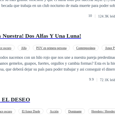
a tu madre está temblando de miedo. — dice un hombre que sale de la
a becada que trabaja en un club nocturno de mala muerte para poder sobr
olver a su casa a altas horas de la noche, escucha quejidos raros en un c
 Alfa. ¿Estoy soñando o él está hablando de una forma que logró escuc
10
124.3K leí
a de algún animal indefenso, se acerca y se consigue con la sorpresa 
s esta pasando aquí?
lo, se convertirá en la obsesión de Alek Vólkov; un poderoso mafioso r
s Nuestra! Dos Alfas Y Una Luna!
e oscuro
Alfa
POV en primera persona
Contemporánea
Amor Pr
Triángulo Amoroso
odos nacemos con un hilo rojo que nos une a nuestra pareja predestinad
rmanos gemelos, guapos, fuertes, orgullos y cambia formas? Esta es la his
uir el dinero suficiente para
o que salvara la vida de su madre, pero al llegar allí se verá acorralada por D
9.9
72.1K leí
los que se odian, pero que serian capaces de hacer cualquier cosa con 
ieron el mismo vientre y la diosa decidió que también
compañera. ¿Podrá el amor vencer al orgullo?....
 EL DESEO
ce oscuro
El Amor Duele
Acción
Dominante
Heredero / Hereder