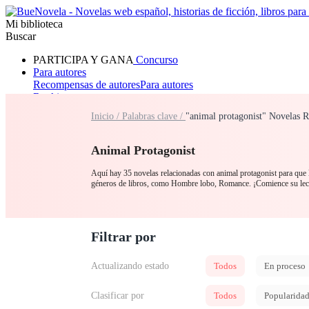
Mi biblioteca
Buscar
PARTICIPA Y GANA
Concurso
Para autores
Recompensas de autores
Para autores
Ranking
Navegar
Inicio /
Palabras clave /
"animal protagonist" Novelas R
Novelas
Cuentos Cortos
Todos
Romance
Hombre lobo
Mafia
Sistema
Fantasía
Urbano
LG
Animal Protagonist
Aquí hay 35 novelas relacionadas con animal protagonist para que l
géneros de libros, como Hombre lobo, Romance. ¡Comience su lec
Filtrar por
Actualizando estado
Todos
En proceso
Clasificar por
Todos
Popularida