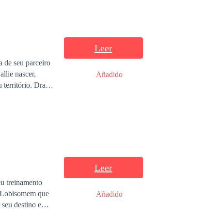
Leer
a de seu parceiro
llie nascer,
Añadido
território. Drake
 seu redor e se
a ilha perdida
 para a ilha com
resa de armas de
a vida o tesouro
Leer
u treinamento
do Lobisomem que
Añadido
tha reencontra o