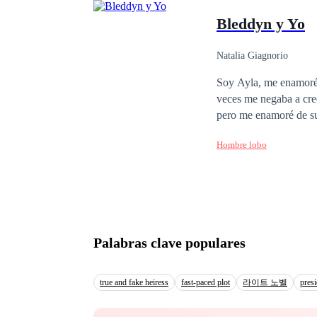
surgir tras casi ser as
Bleddyn y Yo
hombre lobo provenien
que se cruce en su ca
veinte años, tratando 
Natalia Giagnorio
su instinto animal de
Soy Ayla, me enamoré de
ejerce como profesora,
veces me negaba a cre
encuentra frente a una
pero me enamoré de su faceta 
deseo que siente en su interior al querer asesi
en mi alfa. Para disfrutar de nuestro amor, pasamos por muchas cosas, desde estar separados, luchar ante el
cazador entrenado?
Hombre lobo
egoísmo, el despecho, de las personas que no
vientos y mareas, la paciencia y 
Palabras clave populares
true and fake heiress
fast-paced plot
라이트 노벨
presi