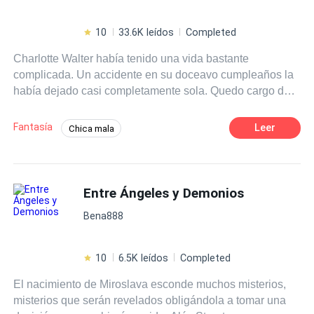
10
33.6K leídos
Completed
Charlotte Walter había tenido una vida bastante
complicada. Un accidente en su doceavo cumpleaños la
había dejado casi completamente sola. Quedo cargo de
su madrina, una borracha mujer que vivía a las afueras
de la capital, la cual murió 3 años después por manejar
Fantasía
Leer
Chica mala
en estado de ebriedad. Su vida se complica mucho más
POV en primera persona
Independiente
cuando conoce a Blake Rolland y Stefan Black 5 años
después de perder a su madrina. Considerados los
Ritmo Rápido
Abogado
abogados más famosos e importantes de la Capital, se
Entre Ángeles y Demonios
Universo Alterno
Venganza
Campus
ven obligados a ayudar a Charlotte cuando un incidente
Aventurera
Bena888
deja al descubierto uno de sus más preciados secretos.
Su naturaleza sobrenatural. En el camino, entre amores,
desamores y traiciones, otros secretos son revelados y
10
6.5K leídos
Completed
con ellos muchas vidas son puestas en peligro.
El nacimiento de Miroslava esconde muchos misterios,
misterios que serán revelados obligándola a tomar una