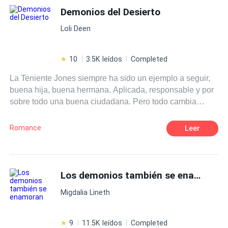
Demonios del Desierto
Loli Deen
10
3.5K leídos
Completed
La Teniente Jones siempre ha sido un ejemplo a seguir,
buena hija, buena hermana. Aplicada, responsable y por
sobre todo una buena ciudadana. Pero todo cambia
cuando descubre que un grupo de motociclistas ha tenido
que ver con la muerte de su única hermana. Tomará el
Romance
Leer
asunto en sus manos y la vida le dará una gran sorpresa
cuando ponga a Jessy Turner, el presidente del MC local
en su camino. ¿Puede el amor ser más fuerte que el
deseo de venganza? ¿Cuándo el odio se convierte en
Los demonios también se enamoran
pasión? ¿Tienes lo que se necesita para pertenecer al
Migdalia Lineth
MC? Descúbrelo en Demonios Del Desierto
9
11.5K leídos
Completed