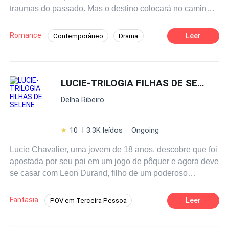
traumas do passado. Mas o destino colocará no caminho
está surgiendo desde abajo. El Tiempo de los Trastornos
instante sobre su piel. Otra vez en el culo. Otra vez en el
de cada uma delas o grande amor das suas vidas.
ha comenzado
clítoris. Ella se rompió.
Romance
Leer
Contemporâneo
Drama
Aventura
Médico/Médica
Reencontro
Primeiro Amor
LUCIE-TRILOGIA FILHAS DE SELENE
Delha Ribeiro
10
3.3K leídos
Ongoing
Lucie Chavalier, uma jovem de 18 anos, descobre que foi
apostada por seu pai em um jogo de pôquer e agora deve
se casar com Leon Durand, filho de um poderoso
mafioso. No entanto, Lucie possui poderes mágicos
desconhecidos e sonhos surreais que a levam a uma
Fantasia
Leer
POV em Terceira Pessoa
jornada de auto-descoberta. Durante o casamento, Lucie
Intenso
Possessivo / Obsessivo
Bela
e Leon desenvolvem uma paixão intensa, mas também