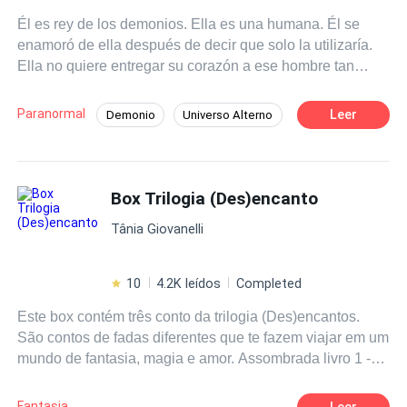
Él es rey de los demonios. Ella es una humana. Él se
enamoró de ella después de decir que solo la utilizaría.
Ella no quiere entregar su corazón a ese hombre tan
misterioso. ¿Pero cómo luchar contra el corazón y los
sentimientos? Más el destino tenía otros planes, los dos
Paranormal
Leer
Demonio
Universo Alterno
se enamoraron a pesar de ser dos personas tan distintas
Identidad oculta
Ritmo Rápido
él un demonio y ella una humana. Tercer libro de la saga
Rechazada y Aceptada. Los padres de nuestra querida
POV en primera persona
Romance oscuro
demonía.
Box Trilogia (Des)encanto
Diferencia de Edad
Profesor
Tânia Giovanelli
10
4.2K leídos
Completed
Este box contém três conto da trilogia (Des)encantos.
São contos de fadas diferentes que te fazem viajar em um
mundo de fantasia, magia e amor. Assombrada livro 1 -
Conta história de Branca de neve que volta dos martos
para uma segunda chance. Perdida livro 2 - Conta
Fantasia
Leer