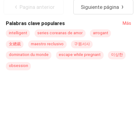
destruir mi corazón. —En este momento tu esposo Aslan,
Ritmo Rápido
Pagina anterior
Siguiente página
se está casando con su prima Zeynep.
Palabras clave populares
Más
intelligent
series coreanas de amor
arrogant
女總裁
maestro reclusivo
구원서사
domination du monde
escape while pregnant
이상한
obsession