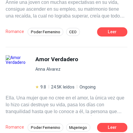
Annie una joven con muchas expectativas en su vida,
siquiera su padre, había podido controlar jamás. Él se ha
consigue ascender en su empleo, su matrimonio tiene
sumido en la oscuridad, y ella está llena de demonios. La
una recaída, la cual no lograba superar, creía que todo
pregunta es: ¿Cuánto tardará en arder ese infierno?
iba bien, hasta que alguien del pasado vuelve para
cambiarle su vida para siempre, ¿será ella capaz de
Romance
Leer
Poder Femenino
CEO
sobrellevarlo? y lo más importante aún, ¿se puede volver
Perdón
Rebelde
a amar luego de vivir en el mismísimo infierno?
POV en primera persona
Amor Verdadero
Amor de casados
Contemporánea
Arrepentimiento
Anna Alvarez
9.8
24.5K leídos
Ongoing
Ella. Una mujer que no cree en el amor, la única vez que
lo hizo casi destruye su vida, pasa los días con
tranquilidad hasta que lo conoce a él, la persona que
cambiara su vida tranquila y monótona. Él. Solo con una
mirada tiene a la mujer que desee, sabe que tiene un
Romance
Leer
Poder Femenino
Mujeriego
poder sobre el opuesto, un CEO multimillonario al que le