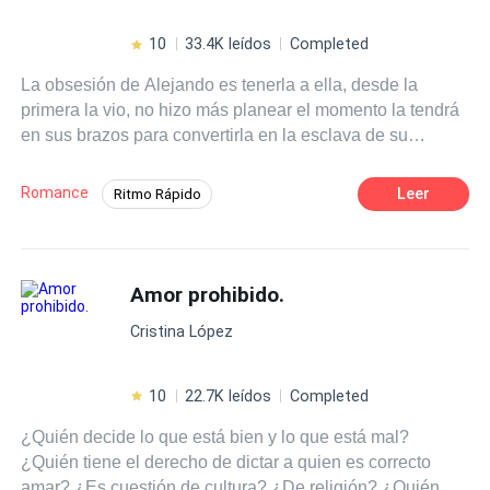
pondrá su vida de cabeza al igual que sus sentimientos.
Las condiciones son fáciles: 1. Ninguno de los dos puede
10
33.4K leídos
Completed
engañar al otro. 2. El matrimonio durará año y medio. 3.
La obsesión de Alejando es tenerla a ella, desde la
Nadie debe conocer la verdadera identidad de Sophie. 4.
primera la vio, no hizo más planear el momento la tendrá
Si Sophie se embaraza, el divorcio será imposible de
en sus brazos para convertirla en la esclava de su
llevar a cabo. ¿Podrá Sophie salir ilesa de este engaño?
obsesión, un sentimiento mucho más fuerte el .
¿Qué sucederá cuando se entere de que Lucas Navarro
no es quien dice ser? ¿Será capaz de perdonarlo?
Romance
Leer
Ritmo Rápido
#ConcursoNovelaRománticaAmordeunmillonario
Universo Alterno
Romance oscuro
POV en primera persona
Traición
Amor prohibido.
Identidad oculta
Mafia
Chica mala
Cristina López
10
22.7K leídos
Completed
¿Quién decide lo que está bien y lo que está mal?
¿Quién tiene el derecho de dictar a quien es correcto
amar? ¿Es cuestión de cultura? ¿De religión? ¿Quién