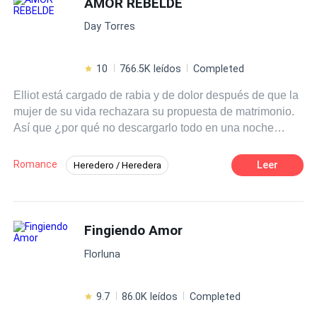
AMOR REBELDE
Day Torres
10
766.5K leídos
Completed
Elliot está cargado de rabia y de dolor después de que la
mujer de su vida rechazara su propuesta de matrimonio.
Así que ¿por qué no descargarlo todo en una noche
perfecta con una bella desconocida? El arreglo
matrimonial de la hija de su socio más importante lo lleva
Romance
Leer
Heredero / Heredera
a la India… a un antro exclusivo… a una botella de
Despiadado
Infidelidad
Arrogante
bourbon… y a las piernas de una seductora mujer. La
noche fue perfecta. El problema vino al día siguiente,
Romance oscuro
Rechazo
cuando se dio cuenta de que había deshonrado nada
Fingiendo Amor
Ritmo Rápido
Drama
menos que… ¡a la novia! Hacía pocos días Elliot había
Desafío a las Expectativas
Florluna
querido casarse con la mujer que amaba, y ahora se veía
obligado a caminar al altar con otra para no arruinar el
nombre de su familia. Y esa «otra»… no era una mansa
9.7
86.0K leídos
Completed
paloma. Era una maldita bomba a la que nadie, ni