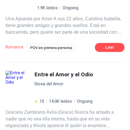
1.9K leídos
Ongoing
Una Apuesta por Amor A sus 22 años, Carolina Isabella,
tiene grandes amigas y grandes sueños. Está en
bancarrota, pero quiere ser parte de una sociedad con
sus amigas al no tener el dinero para su parte de la
cafetería, en un giro inesperado del destino, sus amigas
Romance
Leer
POV en primera persona
le hacen una propuesta, tiene que ganar una apuesta,
Amor dulce
Amor Puro
Chica buena
tiene que ganarse el amor de un multimillonario chico
que un día va a visitar la cafetería. Después de una
Chico malo
Primer Amor
noche de pasión ella se interesa por el chico, pero sabe
Entre el Amor y el Odio
que tiene que ganar esa apuesta. Axel David, es un chico
Diosa del Amor
de 28 años muy entusiasta, que el día que le pide
matrimonio a su novia, esta le confiesa que está saliendo
con otro, pero que quiere estar con los dos, pero él se
10
14.0K leídos
Ongoing
enfurece y termina por completo el noviazgo, ahora no
Graciela Zambrano Ávila (Grace) Nunca ha amado a
podrá cobrar esa herencia que su padre le ha prometido.
nadie que no sea ella misma, hasta que en su vida
Dolido se va a otra ciudad donde conoce a una linda
organizada y frívola aparece él quién la enamora
chica y pasan la mejor noche de sus vidas, pero la tiene