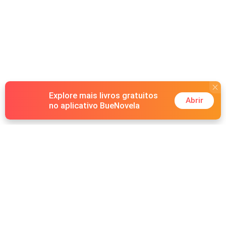
mesma noite, Nelzinha vai embora para viver com
Henrique, deixando Noemi sozinha com sua dor. Sem
conseguir suportar as lembranças, ela vende tudo o que
construiu com tanto esforço e decide recomeçar longe
dali. Seu destino é o Rio de Janeiro, no morro do Vidigal,
onde passa a morar com uma amiga trancista. Mas a vida
na favela carioca guarda encontros inesperados. É lá
Explore mais livros gratuitos
Abrir
no aplicativo BueNovela
Hot Genres
Romance
Recursos
Lobisomem