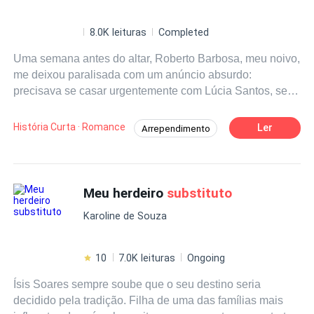
8.0K leituras
Completed
Uma semana antes do altar, Roberto Barbosa, meu noivo,
me deixou paralisada com um anúncio absurdo:
precisava se casar urgentemente com Lúcia Santos, seu
primeiro amor, antes de nossa cerimônia. A mãe dela,
Laura Santos, havia falecido recentemente. Em seu leito
História Curta · Romance
Ler
Arrependimento
de morte, expressou o desejo de vê-los de alianças nos
Protagonista poderosa / Mulher forte
dedos. — Dona Laura sempre quis que ela se casasse
com um bom homem. Era o último desejo de uma velha.
História empolgante
Romance doloroso
Não dramatize, amor. — Ele explicou com uma
Meu herdeiro
substituto
Reviravolta
naturalidade que me gelou os ossos. A empresa havia
Karoline de Souza
marcado o lançamento da coleção "Série do Amor
Verdadeiro" exatamente para nosso dia de núpcias, um
evento que selaria tanto nosso futuro conjugal quanto o
10
7.0K leituras
Ongoing
sucesso bilionário da marca. Quando protestei, ele
Ísis Soares sempre soube que o seu destino seria
ergueu as mãos num gesto teatral de impaciência e
decidido pela tradição. Filha de uma das famílias mais
respondeu com impaciência: — É só um projeto de uns