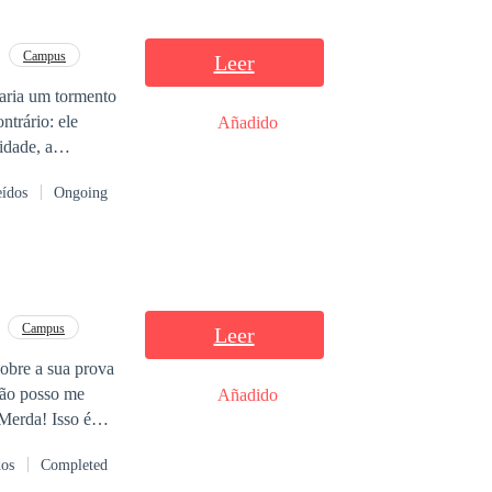
Campus
Leer
aria um tormento
Añadido
idade, a
 branco. Mas
eídos
Ongoing
ue reclamar sobre
iver de verdade.
em atritos? Até
Campus
Leer
sobre a sua prova
Añadido
dos
Completed
isso me