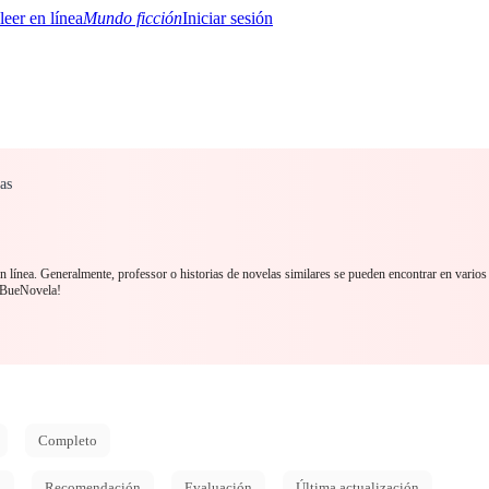
Mundo ficción
Iniciar sesión
as
BTQ+
YA/TEEN
Paranormal
Misterio/Thriller
Oriental
Juegos
Historia
MM
n línea. Generalmente, professor o historias de novelas similares se pueden encontrar en varios
 BueNovela!
Completo
d
Recomendación
Evaluación
Última actualización