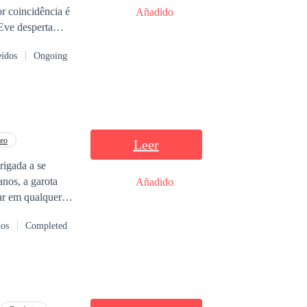
or coincidência é
Añadido
Eve desperta
nar direito. Ele
eídos
Ongoing
rá se render? Será
 seu
professor
.
eo
Leer
rigada a se
nos, a garota
Añadido
tar em qualquer
por trás de todo
dos
Completed