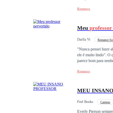
um aparelho maluco qu
Romance
Meu
professor
Darlla Vi
Romance So
Diferença de Idade
"Nunca pensei fazer a
ele é muito lindo". O que era para ser apenas aulas normais transformou-se em algo muito mais, e isso não
parece bom para nenhu
Clark, provocando uma mistura d
Romance
as barreiras?
MEU INSAN
Feel Books
Campus
Everly Pierson sempre