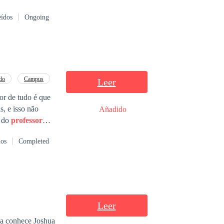
ente.
eídos
Ongoing
do
Campus
Leer
ior de tudo é que
Añadido
a do
professor
dos
Completed
Leer
la conhece Joshua