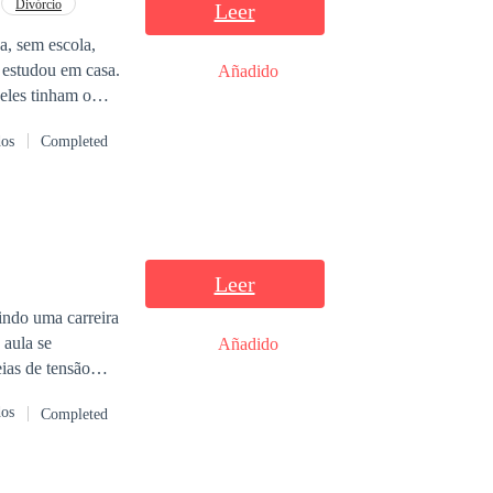
Divórcio
Leer
a, sem escola,
e estudou em casa.
Añadido
 eles tinham o
is contrataram
dos
Completed
cará toda a
que é ser tocada
Leer
indo uma carreira
Añadido
eias de tensão
mirado que sabe
dos
Completed
, a carreira