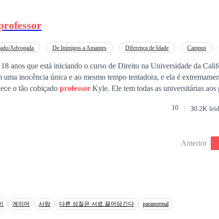
ado.
professor
ado/Advogada
De Inimigos a Amantes
Diferença de Idade
Campus
mporâneo
Rebelde
Enredo Acelerado
 anos que está iniciando o curso de Direito na Universidade da Califórnia
m uma inocência única e ao mesmo tempo tentadora, e ela é extremamen
ece o tão cobiçado
professor
Kyle. Ele tem todas as universitárias aos 
ado por todas elas, menos por Celine que não dá a mínima pra existência
10
30.2K leí
 o deixará completamente incomodado. Ele não irá descansar, até conseg
ne terá equilíbrio emocional o suficiente pra aguentar todas as investida
Anterior
이
게이머
사랑
다른 성질은 서로 끌어당긴다
paranormal