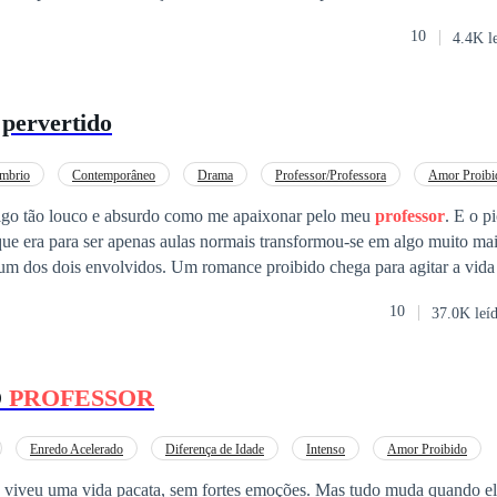
e acaba dando defeito e o casal ficasse preso em seu próprio subconsci
10
4.4K l
pervertido
mbrio
Contemporâneo
Drama
Professor/Professora
Amor Proibi
lgo tão louco e absurdo como me apaixonar pelo meu
professor
. E o p
m dos dois envolvidos. Um romance proibido chega para agitar a vid
e emoções e muitos encontros escaldantes. Poderá este amor ultrapassar todas
10
37.0K leí
O
PROFESSOR
Enredo Acelerado
Diferença de Idade
Intenso
Amor Proibido
 viveu uma vida pacata, sem fortes emoções. Mas tudo muda quando e