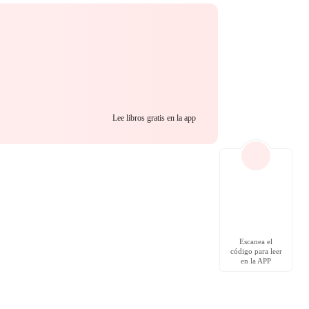
Lee libros gratis en la app
Escanea el
código para leer
en la APP