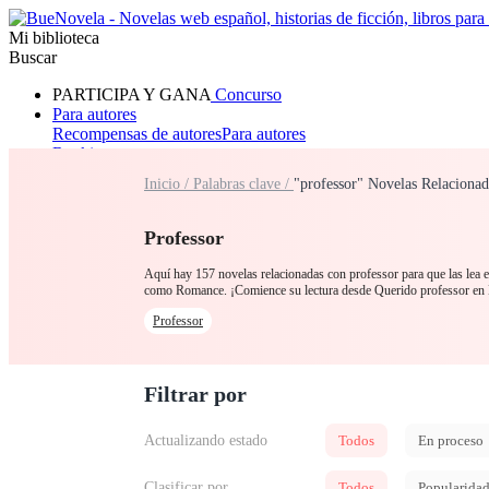
Mi biblioteca
Buscar
PARTICIPA Y GANA
Concurso
Para autores
Recompensas de autores
Para autores
Ranking
Navegar
Inicio /
Palabras clave /
"professor" Novelas Relacionad
Novelas
Cuentos Cortos
Todos
Romance
Hombre lobo
Mafia
Sistema
Fantasía
Urbano
LG
Professor
Aquí hay 157 novelas relacionadas con professor para que las lea e
como Romance. ¡Comience su lectura desde Querido professor en
Professor
Filtrar por
Actualizando estado
Todos
En proceso
Clasificar por
Todos
Popularida