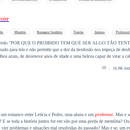
ssor
do
Mistério
Romance Sombrio
Traição
Intenso
Professor
NTADOR?" O que
ssado para trás e não permitir que a dor da desilusão nos impeça de desf
lhos azuis, de dezenove anos de idade e uma beleza capaz de virar a c
r as respostas para essas perguntas que torturam sua alma, enquanto s
10
16.8K leí
 vida universitária. "Meu
professor
secreto" apresenta uma trama intri
um ex-namorado tóxico, Amber passa a experimentar o melhor e o pior d
o que tanto deseja deixar para trás, a vida da jovem está em risco. Mas,
com o intrigante Nicholas Cooper,
professor
de Mitologia que mais par
tismo de quem tanto fala em suas aulas, faz seu mundo girar, deixando 
dos os sentidos. Ninguém é o que parece e muitos segredos virão à tona
ia repleta de paixões ardentes, vinganças cruéis, passados misteriosos e 
e um romance entre Letícia e Pedro, uma aluna e um
professor
. Mas e se as coisas não
er.
 se com
blemas e situações mal resolvidas do passado? Mas e se, um estudioso fizesse