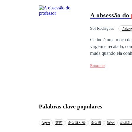
deixa totalmente anim
A obsessão do
Sol Rodrigues
Advog
Inteligente
Conte
Celine é uma moça de 18
virgem e recatada, co
muda quando ela conh
acostumado a ser desej
Romance
com indiferença e isso
seus pés. Será se Celi
Palabras clave populares
Agent
悲恋
운명적사랑
총명한
Rebel
세대차