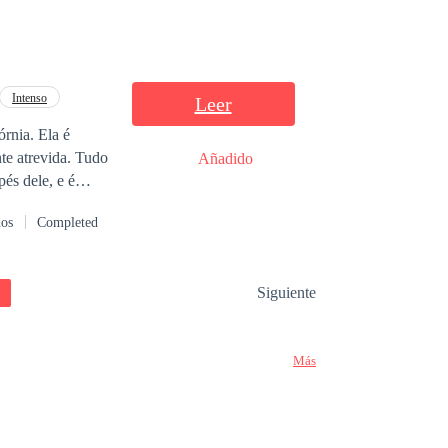
Intenso
Leer
. Ela é
te atrevida. Tudo
Añadido
pés dele, e é
 dele, e o trata
dos
Completed
uir tê-la aos
s do
professor
?
Siguiente
Más