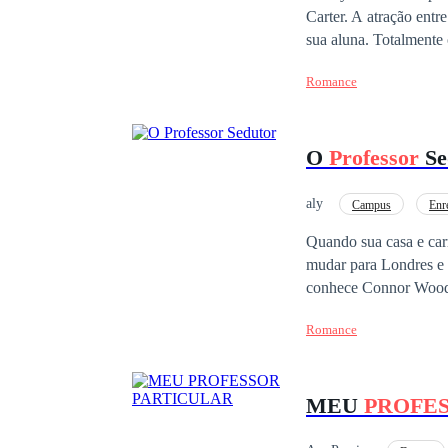
Carter. A atração entr
sua aluna. Totalmente
nele, sentimentos que 
Romance
está disposto a tê-la 
que a perseguição de J
O
Professor
Se
aly
Campus
Enr
Professor/Professora
Quando sua casa e carr
mudar para Londres e 
conhece Connor Wo
lugar, menos em uma s
Romance
aquele ar misterioso 
MEU
PROFE