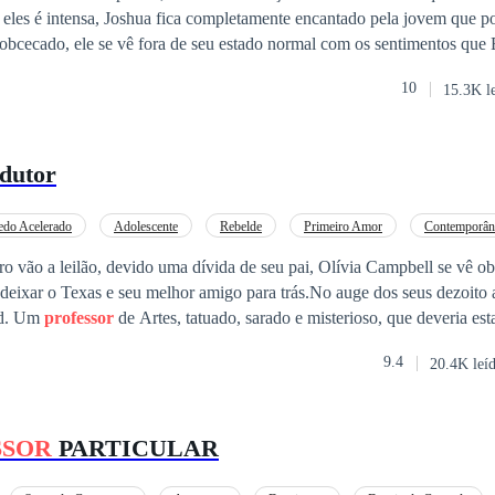
e eles é intensa, Joshua fica completamente encantado pela jovem que p
 obcecado, ele se vê fora de seu estado normal com os sentimentos que 
jamais sentiu por outra mulher e que são capazes de não deixá-lo racioci
10
15.3K l
de qualquer forma, alimentando sua obsessão por ela. Mas será que Eve i
oshua fará bem a eles? Tudo o que Everly sabe é que está atraída pelo
dutor
edo Acelerado
Adolescente
Rebelde
Primeiro Amor
Contemporân
Aventura
Perdão
o vão a leilão, devido uma dívida de seu pai, Olívia Campbell se vê ob
deixar o Texas e seu melhor amigo para trás.No auge dos seus dezoito a
od. Um
professor
de Artes, tatuado, sarado e misterioso, que deveria es
ala de aula. Aluna e
Professor
. Será que Olívia irá descobrir o que há 
9.4
20.4K leí
que seu
professor
tem?
SSOR
PARTICULAR