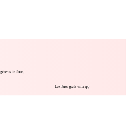
 Romance
Sci-Fi
Guerra
Otros
 géneros de libros,
Lee libros gratis en la app