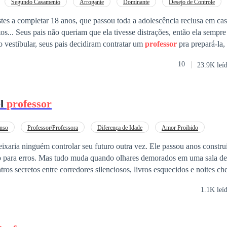
Segundo Casamento
Arrogante
Dominante
Desejo de Controle
tes a completar 18 anos, que passou toda a adolescência reclusa em cas
s... Seus pais não queriam que ela tivesse distrações, então ela sempr
vestibular, seus pais decidiram contratar um
professor
pra prepará-la,
masse em medicina, mas Zoe não imaginava que o
professor
que seus pa
10
23.9K leí
absurdamente sedutor e CASADO. Victor arrancará suspiros de Zoe, expli
u próprio corpo, até chegar no meio de suas pernas. Zoe conhecerá o 
ra vez.
el
professor
enso
Professor/Professora
Diferença de Idade
Amor Proibido
ixaria ninguém controlar seu futuro outra vez. Ele passou anos constru
s demorados em uma sala de aula se
os secretos entre corredores silenciosos, livros esquecidos e noites ch
é a aluna brilhante que precisa desesperadamente se formar. Ele é o
professor
ad
1.1K leí
o. Na faculdade, existem regras claras. E eles estão quebrando
 onde vale a pena lutar por um amor que pode custar tudo: o diploma dela