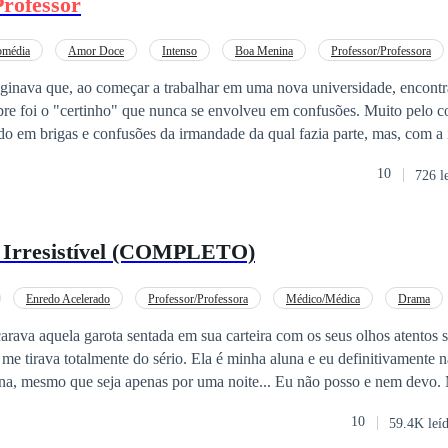
Professor
as entram na nossa vida da forma errada… e se
 esquecer.
média
Amor Doce
Intenso
Boa Menina
Professor/Professora
apa na Cara
inava que, ao começar a trabalhar em uma nova universidade, encontr
 o "certinho" que nunca se envolveu em confusões. Muito pelo contrário: ele
o em brigas e confusões da irmandade da qual fazia parte, mas, com a 
 Entrou em um relacionamento sério e estável. Sua vida agora era preto no
10
726 l
sitado sentimento. Judy Hobbs era a melhor aluna do seu curso, e seu
 primeiro lugar na lista de aprovados; os
professor
es não tinham do q
rredores de Harvard impecável e com um sorriso no rosto. Mas ela estava cansada
Irresistível (COMPLETO)
mpecável. Ela queria inovar, queria se rebelar contra o pai. Ela queria v
ente diferentes, o famoso "opostos". Mas será que eles vão se atrair s
 suas dúvidas.
Enredo Acelerado
Professor/Professora
Médico/Médica
Drama
Aventura
rava aquela garota sentada em sua carteira com os seus olhos atentos 
o sério. Ela é minha aluna e eu definitivamente não posso me
mesmo que seja apenas por uma noite... Eu não posso e nem devo. Merda! Isso é
10
59.4K leí
 nem devo, mas eu sinto e sei que essa garota vai ser minha e estranhamente 