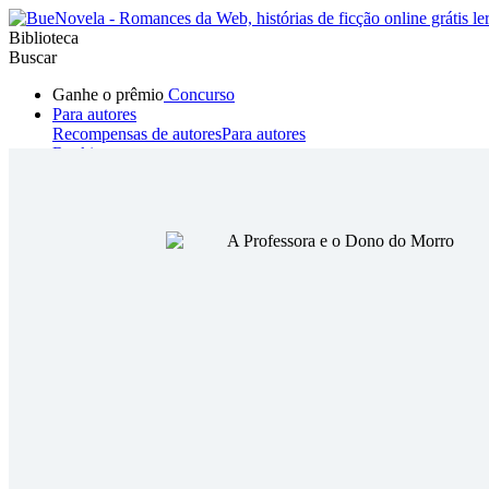
Biblioteca
Buscar
Ganhe o prêmio
Concurso
Para autores
Recompensas de autores
Para autores
Ranking
Navegar
Novelas
Contos Curtos
Todos
Romance
Hombre lobo
Mafia
Sistema
Fantasía
Urbano
LG