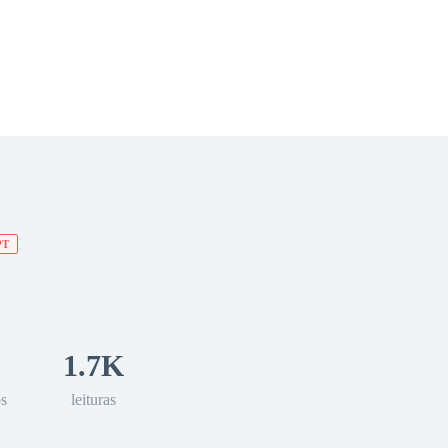
 Romance
Sci-Fi
Guerra
Otros
PT
1.7K
os
leituras