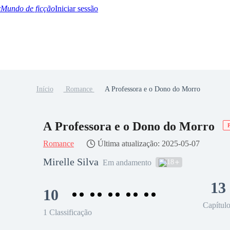
Mundo de ficção
Iniciar sessão
Início
Romance
A Professora e o Dono do Morro
BTQ+
YA/TEEN
Paranormal
Misterio/Thriller
Oriental
Juegos
Historia
MM
A Professora e o Dono do Morro
Romance
Última atualização: 2025-05-07
Mirelle Silva
18
Em andamento
13
10
Capítul
1 Classificação