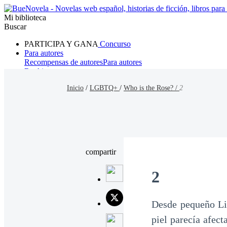
Mi biblioteca
Buscar
PARTICIPA Y GANA
Concurso
Para autores
Recompensas de autores
Para autores
Ranking
Navegar
Inicio
/
LGBTQ+
/
Who is the Rose? /
2
Novelas
Cuentos Cortos
Todos
Romance
Hombre lobo
Mafia
Sistema
Fantasía
Urbano
LG
compartir
2
Desde pequeño Lia
piel parecía afect