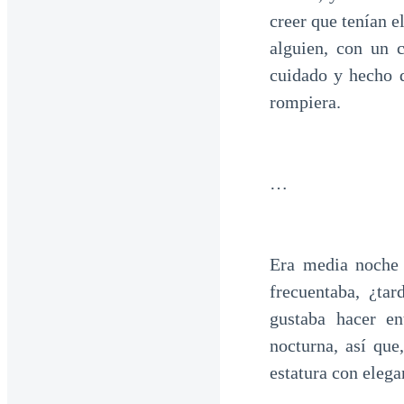
creer que tenían e
alguien, con un 
cuidado y hecho d
rompiera.
…
Era media noche
frecuentaba, ¿ta
gustaba hacer en
nocturna, así qu
estatura con elega