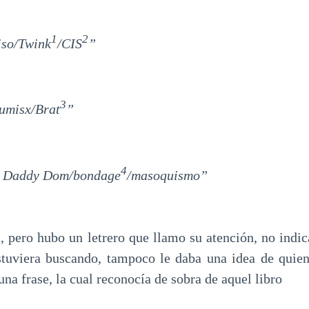
1
2
so/Twink
/CIS
”
3
umisx/Brat
”
4
a: Daddy Dom/bondage
/masoquismo”
 pero hubo un letrero que llamo su atención, no indica
stuviera buscando, tampoco le daba una idea de quie
 una frase, la cual reconocía de sobra de aquel libro