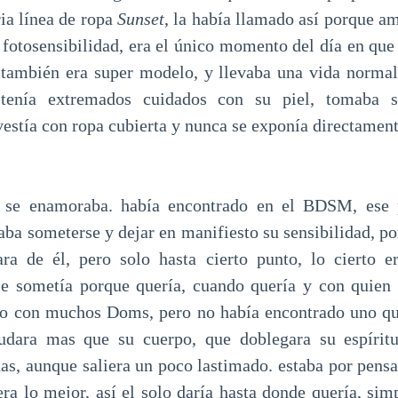
ia línea de ropa
Sunset
, la había llamado así porque a
u fotosensibilidad, era el único momento del día en que
, también era super modelo, y llevaba una vida normal
 tenía extremados cuidados con su piel, tomaba 
estía con ropa cubierta y nunca se exponía directament
 se enamoraba. había encontrado en el BDSM, ese p
taba someterse y dejar en manifiesto su sensibilidad, 
ara de él, pero solo hasta cierto punto, lo cierto e
se sometía porque quería, cuando quería y con quien q
ado con muchos Doms, pero no había encontrado uno qu
udara mas que su cuerpo, que doblegara su espíritu
inas, aunque saliera un poco lastimado. estaba por pens
 era lo mejor, así el solo daría hasta donde quería, si