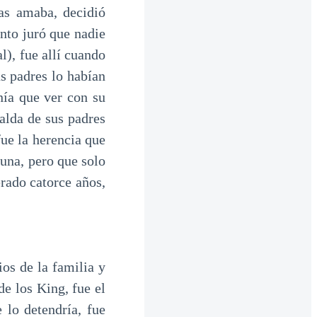
mas amaba, decidió
nto juró que nadie
l), fue allí cuando
us padres lo habían
nía que ver con su
alda de sus padres
fue la herencia que
tuna, pero que solo
rado catorce años,
os de la familia y
e los King, fue el
 lo detendría, fue