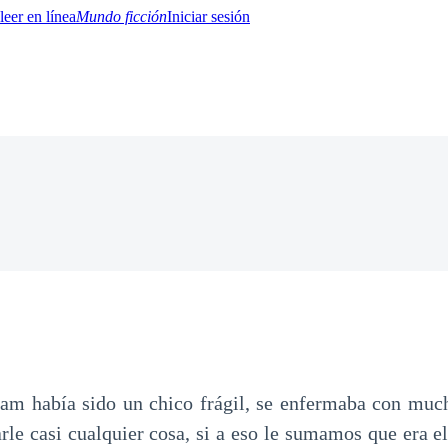
Mundo ficción
Iniciar sesión
BTQ+
YA/TEEN
Paranormal
Misterio/Thriller
Oriental
Juegos
Historia
MM
m había sido un chico frágil, se enfermaba con much
arle casi cualquier cosa, si a eso le sumamos que era e