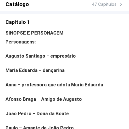
interessadas apenas em sua conta bancária. Vai
Catálogo
47 Capítulos
descobrir que nem tudo se compra com dinheiro. "Eu
serei o seu único dono, ela será somente minha e demais
Capítulo 1
ninguém"
SINOPSE E PERSONAGEM
Personagens:
Augusto Santiago – empresário
Maria Eduarda – dançarina
Anna – professora que adota Maria Eduarda
Afonso Braga – Amigo de Augusto
João Pedro – Dona da Boate
Paulo – Amante de João Pedro