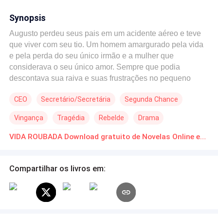
Synopsis
Augusto perdeu seus pais em um acidente aéreo e teve
que viver com seu tio. Um homem amargurado pela vida
e pela perda do seu único irmão e a mulher que
considerava o seu único amor. Sempre que podia
descontava sua raiva e suas frustrações no pequeno
Augusto, que nunca descobriu por que era tratado desse
CEO
Secretário/Secretária
Segunda Chance
jeito, e com o passar dos anos, deixou de ser uma
criança doce e amorosa e se tornou igual ao tio, frio,
Vingança
Tragédia
Rebelde
Drama
possessivo e desprovido de qualquer sentimento, não ser
importava em causar dor em qualquer um. Dono de uma
Enredo Acelerado
VIDA ROUBADA Download gratuito de Novelas Online em PDF
beleza estonteante, tinha qualquer mulher aos seus pés.
Ele as usava e depois as descartava como se fossem
apenas objetos, seu coração nunca foi aquecido pelo
Compartilhar os livros em:
sentimento de amor ou carinho. Possui a maior empresa
imobiliária de Lisboa, ele conseguiu com o passar dos
anos, expandir e multiplicar toda a sua fortuna, deixada
pelos pais, atraindo assim muitas das mulheres