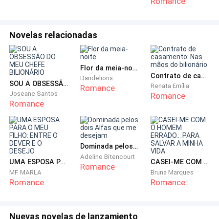
Romance
meu coração ou minha alma"
Novelas relacionadas
Flor da meia-noite
Contrato de casamento: Nas mãos do bilionário
Dandelions
SOU A OBSESSÃO DO MEU CHEFE BILIONÁRIO
Renata Emília
Romance
Joseane Santos
Romance
Romance
Dominada pelos dois Alfas que me desejam
Adeline Bitencourt
UMA ESPOSA PARA O MEU FILHO: ENTRE O DEVER E O DESEJO
CASEI-ME COM O HOMEM ERRADO... PARA SALVAR A MINHA VIDA
Romance
MF. MARLA
Bruna Marques
Romance
Romance
Nuevas novelas de lanzamiento