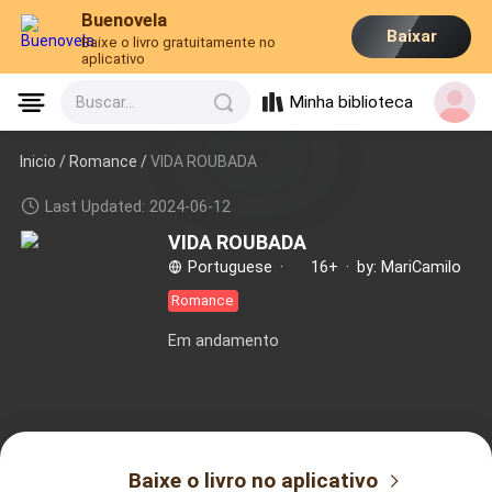
Buenovela
Baixar
Baixe o livro gratuitamente no
aplicativo
Minha biblioteca
Buscar...
Inicio /
Romance
/
VIDA ROUBADA
Last Updated: 2024-06-12
VIDA ROUBADA
Portuguese
·
16+
·
by: MariCamilo
Romance
Em andamento
Baixe o livro no aplicativo