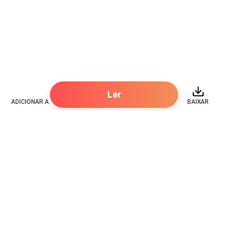
Ler
ADICIONAR A
BAIXAR
Hot Genres
Romance
Recursos
Hombre lobo
Palavras-chave
Redes sociais
Mafia