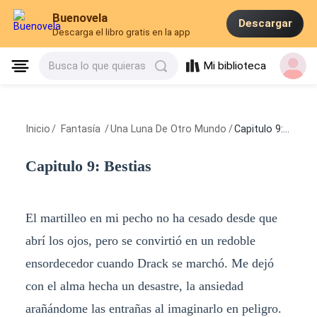
Buenovela
Descargar
Descarga el libro gratis en la app
Mi biblioteca
Busca lo que quieras
Inicio
/
Fantasía
/
Una Luna De Otro Mundo
/
Capitulo 9: Bestias
Capitulo 9: Bestias
El martilleo en mi pecho no ha cesado desde que
abrí los ojos, pero se convirtió en un redoble
ensordecedor cuando Drack se marchó. Me dejó
con el alma hecha un desastre, la ansiedad
arañándome las entrañas al imaginarlo en peligro.