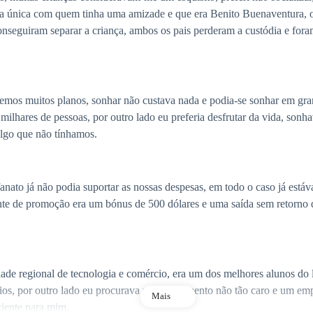
 a única com quem tinha uma amizade e que era Benito Buenaventura, o
onseguiram separar a criança, ambos os pais perderam a custódia e fora
zemos muitos planos, sonhar não custava nada e podia-se sonhar em g
de milhares de pessoas, por outro lado eu preferia desfrutar da vida, so
algo que não tínhamos.
anato já não podia suportar as nossas despesas, em todo o caso já está
nte de promoção era um bónus de 500 dólares e uma saída sem retorno d
ade regional de tecnologia e comércio, era um dos melhores alunos do l
os, por outro lado eu procurava um apartamento não tão caro e um em
Mais
ciente para mim.