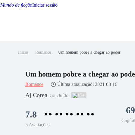
Mundo de ficção
Iniciar sessão
Início
Romance
Um homem pobre a chegar ao poder
BTQ+
YA/TEEN
Paranormal
Misterio/Thriller
Oriental
Juegos
Historia
MM
Um homem pobre a chegar ao pode
Romance
Última atualização: 2021-08-16
Aj Corea
16
concluído
69
7.8
Capítu
5 Avaliações