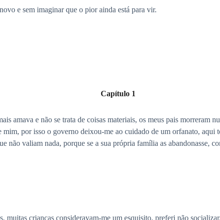
novo e sem imaginar que o pior ainda está para vir.
Capítulo 1
mais amava e não se trata de coisas materiais, os meus pais morreram n
e mim, por isso o governo deixou-me ao cuidado de um orfanato, aqui t
que não valiam nada, porque se a sua própria família as abandonasse, 
os, muitas crianças consideravam-me um esquisito, preferi não socializ