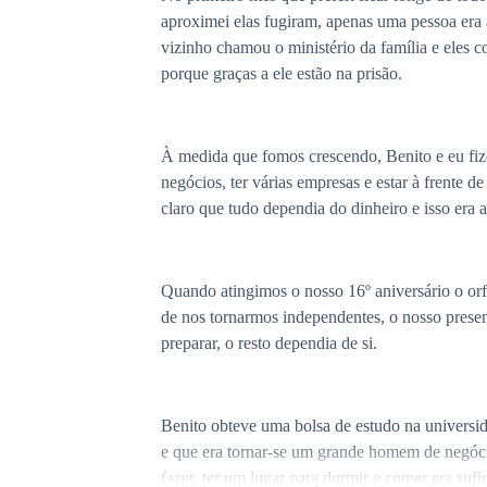
aproximei elas fugiram, apenas uma pessoa era
vizinho chamou o ministério da família e eles c
porque graças a ele estão na prisão.
À medida que fomos crescendo, Benito e eu fi
negócios, ter várias empresas e estar à frente 
claro que tudo dependia do dinheiro e isso era 
Quando atingimos o nosso 16º aniversário o orf
de nos tornarmos independentes, o nosso prese
preparar, o resto dependia de si.
Benito obteve uma bolsa de estudo na universid
e que era tornar-se um grande homem de negóci
fazer, ter um lugar para dormir e comer era sufi