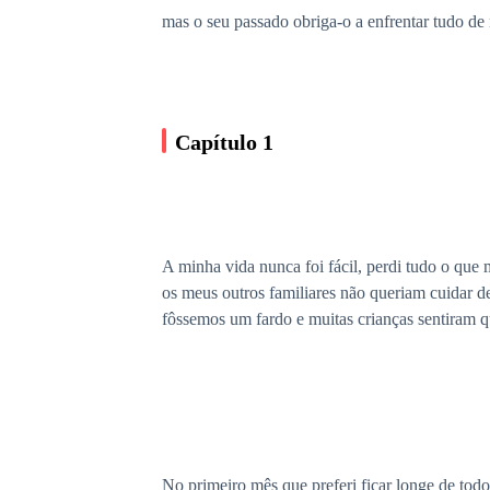
mas o seu passado obriga-o a enfrentar tudo de 
Capítulo 1
A minha vida nunca foi fácil, perdi tudo o que 
os meus outros familiares não queriam cuidar d
fôssemos um fardo e muitas crianças sentiram 
No primeiro mês que preferi ficar longe de tod