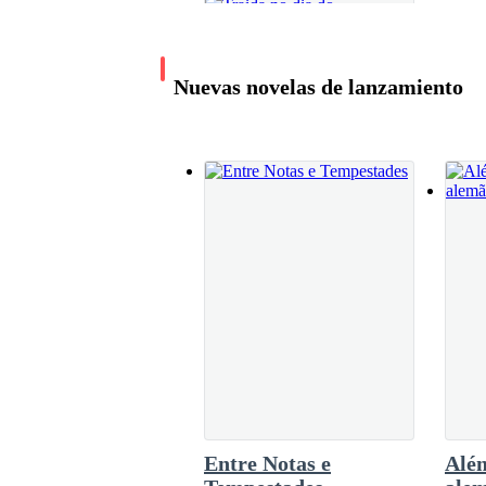
-Bom noite, ele vende-me um bilhete da Mega L
Nuevas novelas de lanzamiento
-Seriam $100 dólares.
- Aqui tem.
Ouve-se o som da impressora a puxar o bilhete 
Traida no dia do
casamento- O acordo.
Carolis
-Vocês sabem que as probabilidades de ganhar 
406.8K leituras
Vejo o número do meu bilhete e foi 000, 985, 8
Entre Notas e
Alé