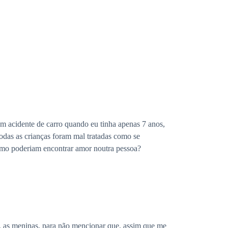
um acidente de carro quando eu tinha apenas 7 anos,
odas as crianças foram mal tratadas como se
como poderiam encontrar amor noutra pessoa?
ar, as meninas, para não mencionar que, assim que me