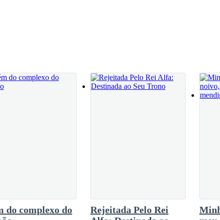
otaria.
para fora.
são quase nulas.
64, 068. Acabei de perder todo o meu capital.
m do complexo do
Rejeitada Pelo Rei
Minh