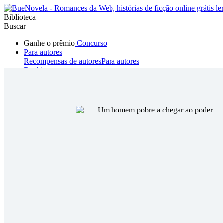
Biblioteca
Buscar
Ganhe o prêmio
Concurso
Para autores
Recompensas de autores
Para autores
Ranking
Navegar
Novelas
Contos Curtos
Todos
Romance
Hombre lobo
Mafia
Sistema
Fantasía
Urbano
LG