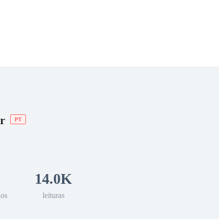
 Romance
Sci-Fi
Guerra
Otros
r
PT
14.0K
los
leituras