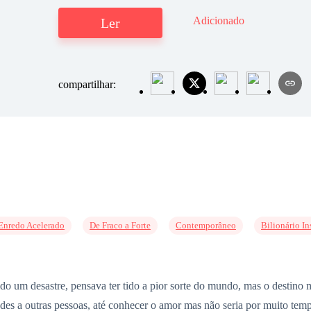
Adicionado
Ler
compartilhar:
Enredo Acelerado
De Fraco a Forte
Contemporâneo
Bilionário I
do um desastre, pensava ter tido a pior sorte do mundo, mas o destino 
dades a outras pessoas, até conhecer o amor mas não seria por muito t