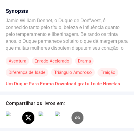
Synopsis
Jamie William Bennet, o Duque de Dorffwest, é
conhecido tanto pelo título, beleza e influência quanto
pelo temperamento e libertinagem. Beirando os trinta
anos, o Duque permanece solteiro o que dá margem para
que muitas mulheres disputem disputem seu coração, o
que elas nem imaginam é que talvez ele continue
Aventura
Enredo Acelerado
Drama
amando a mesma mulher que o traiu, quando era mais
jovem, e com a qual vem mantendo um longo e
Diferença de Idade
Triângulo Amoroso
Traição
complicado caso de amor. Decidido a dar um basta nesse
relacionamento que fez com que ele se tornasse alguém
Um Duque Para Emma Download gratuito de Novelas Online em PDF
muito diferente do que um dia foi, ele tenta se afastar de
sua amada Kathrine, e com o passar dos dias em uma
Compartilhar os livros em:
situação fora do comum, Jamie conhece Emma, uma
jovem americana que está visitando a família na
Inglaterra. A moça de beleza exuberante e modos um
tanto incomuns para uma senhorita, e com ela conta para
escapar de um assunto constrangedor em uma