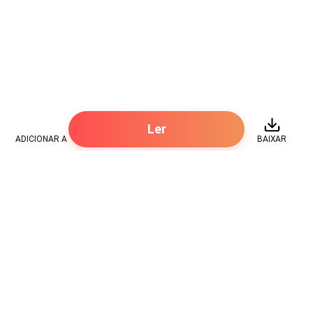
Ler
ADICIONAR A
BAIXAR
Hot Genres
Romance
Recursos
Hombre lobo
Palavras-chave
Redes sociais
Mafia