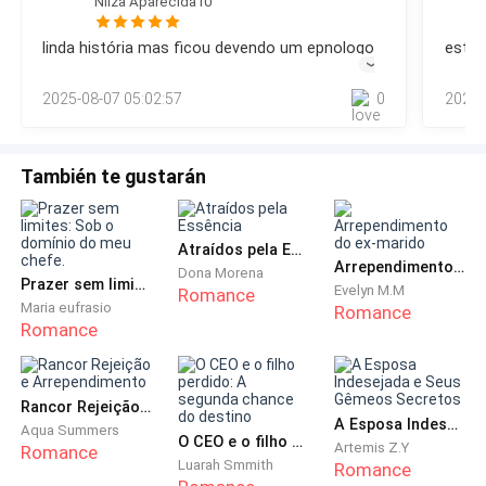
Nilza Aparecida10
linda história mas ficou devendo um epnologo
estou
―
Provavelmente não ― ele abriu a porta do quarto e
então voltou-se mais uma vez para ela, o cabelo loiro
2025-08-07 05:02:57
0
2025-
escuro, e a pele branca realçadas pelos olhos azuis
acinzentados, e bochechas rosadas, Kat olhava para
Jamie como quem cobrava uma justificativa, mas
También te gustarán
estava determinado a não lhe dizer uma palavra sobre
o que sentia ― pedirei as criadas que a ajudem a se
vestir, e tem uma carruagem à sua disposição Sra.
Atraídos pela Essência
Arrependimento do ex-marido
Dona Morena
Lawson, agora realmente preciso ir.
Prazer sem limites: Sob o domínio do meu chefe.
Evelyn M.M
Romance
Maria eufrasio
Romance
Romance
Ele sumiu pelo corredor antes que Kathrine tivesse a
chance de começar a protestar, e atirar-lhe na cara
sobre saber sobre um ou outro caso seu, em uma
Rancor Rejeição e Arrependimento
ridícula demonstração de ciúme que ele não
A Esposa Indesejada e Seus Gêmeos Secretos
Aqua Summers
O CEO e o filho perdido: A segunda chance do destino
suportava. Kathrine havia escolhido Peter, mas seu
Artemis Z.Y
Romance
Luarah Smmith
Romance
ego gigantesco a deixava cega e ela não conseguia