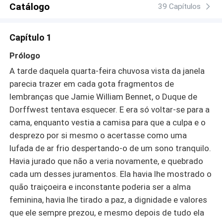
Catálogo
celebração que acontece em sua residência. Para
39 Capítulos
espanto de Jamie e Emma, daquela noite em diante os
dois são vistos pela sociedade como um casal, e com a
Capítulo 1
situação saindo do controle, eles decidem manter a
encenação até que Emma retorne aos Estados Unidos.
Prólogo
Mas, com o passar dos dias e maior intimidade, o que era
A tarde daquela quarta-feira chuvosa vista da janela
para ser uma farsa começa a despertar sentimentos em
parecia trazer em cada gota fragmentos de
ambos, causando intrigas, fofocas e uma disputa pelo
lembranças que Jamie William Bennet, o Duque de
coração do Duque!
Dorffwest tentava esquecer. E era só voltar-se para a
cama, enquanto vestia a camisa para que a culpa e o
desprezo por si mesmo o acertasse como uma
lufada de ar frio despertando-o de um sono tranquilo.
Havia jurado que não a veria novamente, e quebrado
cada um desses juramentos. Ela havia lhe mostrado o
quão traiçoeira e inconstante poderia ser a alma
feminina, havia lhe tirado a paz, a dignidade e valores
que ele sempre prezou, e mesmo depois de tudo ela