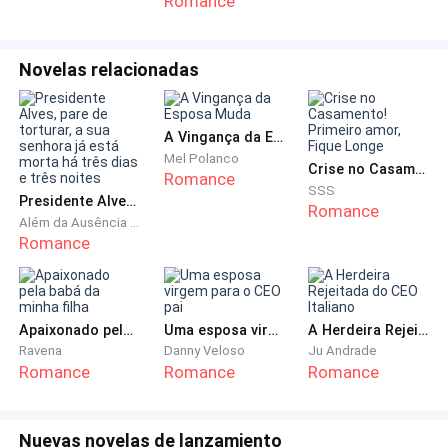
Romance
admitir que Jamie continuava solteiro. O Duque deu
um meio sorriso amargo ao deixar o casarão que
ficava à poucas horas de distância da mansão
Novelas relacionadas
Dorffwest, havia recebido a propriedade como
pagamento de uma dívida antiga de seu falecido
A Vingança da Esposa Muda
dono, e não demorou para se tornar o local para onde
Mel Polanco
costumava levar mulheres. Não tinha a mínima
Crise no Casamento! Primeiro amor, Fique Longe
Romance
SSS
intenção de submeter sua mãe ou irmã ao risco de
Presidente Alves, pare de torturar, a sua senhora já está morta há três dias e três noites
Romance
encontrar alguma daquelas damas dentro da casa da
Além da Ausência de Preocupação
Romance
família, e receber olhares de reprovação pelo
comportamento libertino vindo das duas para ele já
era o bastante.
Apaixonado pela babá da minha filha
Uma esposa virgem para o CEO pai
A Herdeira Rejeitada do CEO Italiano
Dentro da carruagem, respirou fundo, olhava a chuva
Ravena
Danny Veloso
Ju Andrade
Romance
Romance
Romance
caindo mais forte a medida que o veículo seguia pela
estrada. Perguntava-se o que estava fazendo de sua
vida mantendo viva a ilusão de que ele e Kathrine
Nuevas novelas de lanzamiento