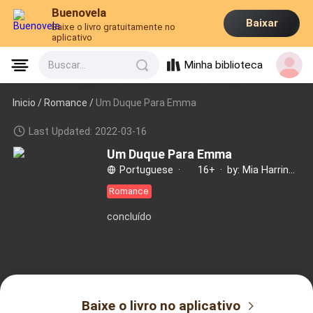
Buenovela
Baixar
Baixe o livro gratuitamente no
aplicativo
Minha biblioteca
Buscar...
Inicio /
Romance
/
Um Duque Para Emma
Last Updated: 2022-03-16
Um Duque Para Emma
Portuguese
·
16+
·
by: Mia Harrington
Romance
concluído
Baixe o livro no aplicativo