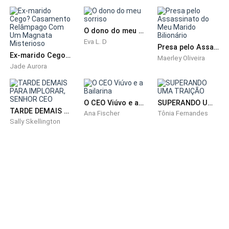
ainda tinham qualquer ligação, e se realmente ainda a
amava para tanto. E como poderia amar uma mulher
que deixava os filhos no meio do dia para encontrar o
O dono do meu sorriso
Eva L. D
amante também era um mistério. Não sentia-se
Presa pelo Assassinato do Meu Marido Bilionário
melhor sabendo que ela voltaria para eles, e para
Ex-marido Cego? Casamento Relâmpago Com Um Magnata Misterioso
Maerley Oliveira
Jade Aurora
Peter, e que por mais que ela afirmasse que o amava,
não o havia escolhido.
O CEO Viúvo e a Bailarina
SUPERANDO UMA TRAIÇÃO
TARDE DEMAIS PARA IMPLORAR, SENHOR CEO
Ana Fischer
Tônia Fernandes
Sally Skellington