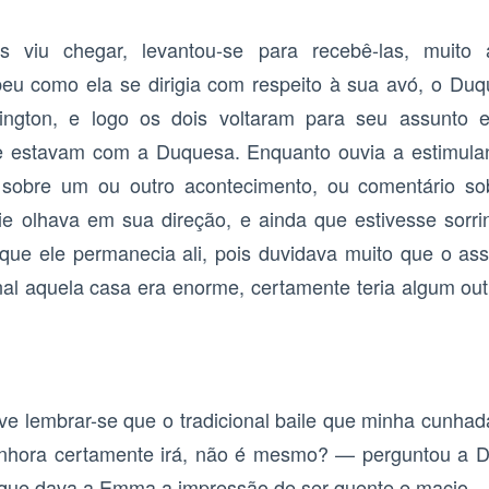
s viu chegar, levantou-se para recebê-las, muit
eu como ela se dirigia com respeito à sua avó, o Duq
ngton, e logo os dois voltaram para seu assunto 
e estavam com a Duquesa. Enquanto ouvia a estimulan
 sobre um ou outro acontecimento, ou comentário so
e olhava em sua direção, e ainda que estivesse sorr
que ele permanecia ali, pois duvidava muito que o ass
nal aquela casa era enorme, certamente teria algum out
eve lembrar-se que o tradicional baile que minha cunhad
enhora certamente irá, não é mesmo? — perguntou a D
 que dava a Emma a impressão de ser quente e macio.