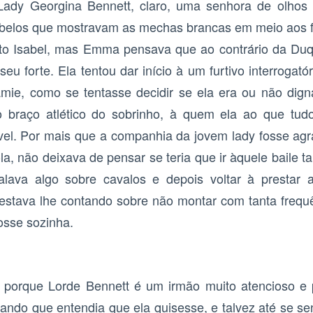
Lady Georgina Bennett, claro, uma senhora de olhos 
belos que mostravam as mechas brancas em meio aos f
to Isabel, mas Emma pensava que ao contrário da Duq
eu forte. Ela tentou dar início à um furtivo interrogató
ie, como se tentasse decidir se ela era ou não dign
 braço atlético do sobrinho, à quem ela ao que tudo
el. Por mais que a companhia da jovem lady fosse agr
la, não deixava de pensar se teria que ir àquele baile 
alava algo sobre cavalos e depois voltar à prestar 
estava lhe contando sobre não montar com tanta frequ
osse sozinha.
 porque Lorde Bennett é um irmão muito atencioso e 
ndo que entendia que ela quisesse, e talvez até se sent