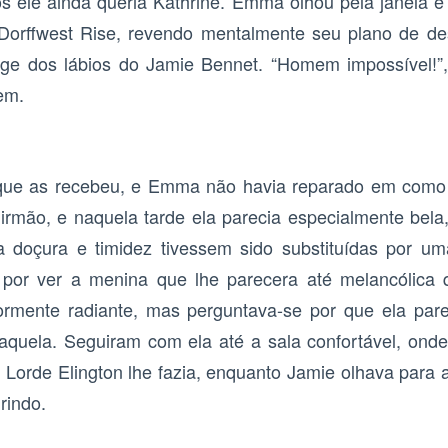
s ele ainda queria Kathrine. Emma olhou pela janela 
 Dorffwest Rise, revendo mentalmente seu plano de de
onge dos lábios do Jamie Bennet. “Homem impossível!”
em.
que as recebeu, e Emma não havia reparado em como e
rmão, e naquela tarde ela parecia especialmente bela
doçura e timidez tivessem sido substituídas por uma
iz por ver a menina que lhe parecera até melancólic
iormente radiante, mas perguntava-se por que ela par
aquela. Seguiram com ela até a sala confortável, ond
Lorde Elington lhe fazia, enquanto Jamie olhava para a
rindo.