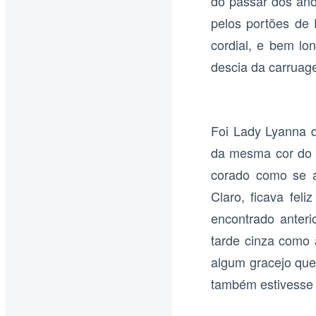
do passar dos ano
pelos portões de
cordial, e bem l
descia da carruag
Foi Lady Lyanna 
da mesma cor do i
corado como se a 
Claro, ficava fel
encontrado anter
tarde cinza como 
algum gracejo que 
também estivesse 