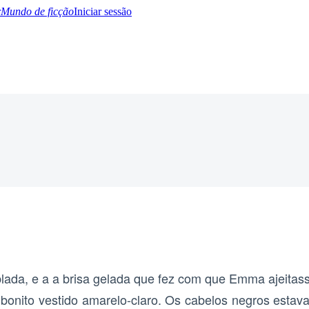
Mundo de ficção
Iniciar sessão
BTQ+
YA/TEEN
Paranormal
Misterio/Thriller
Oriental
Juegos
Historia
MM
blada, e a a brisa gelada que fez com que Emma ajeitass
 bonito vestido amarelo-claro. Os cabelos negros estav