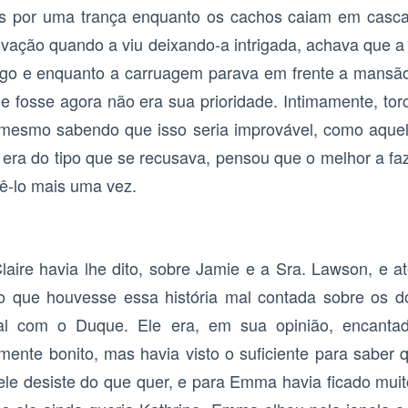
os por uma trança enquanto os cachos caiam em cascat
ovação quando a viu deixando-a intrigada, achava que a 
go e enquanto a carruagem parava em frente a mansão
e fosse agora não era sua prioridade. Intimamente, tor
, mesmo sabendo que isso seria improvável, como aquel
o era do tipo que se recusava, pensou que o melhor a fa
vê-lo mais uma vez.
aire havia lhe dito, sobre Jamie e a Sra. Lawson, e a
 que houvesse essa história mal contada sobre os do
ial com o Duque. Ele era, em sua opinião, encanta
nte bonito, mas havia visto o suficiente para saber q
 desiste do que quer, e para Emma havia ficado muit