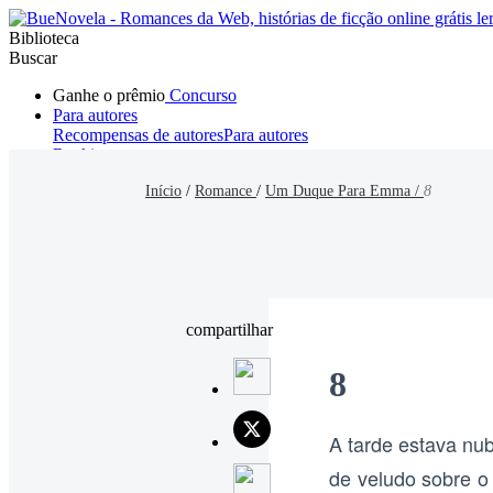
Biblioteca
Buscar
Ganhe o prêmio
Concurso
Para autores
Recompensas de autores
Para autores
Ranking
Navegar
Início
/
Romance
/
Um Duque Para Emma /
8
Novelas
Contos Curtos
Todos
Romance
Hombre lobo
Mafia
Sistema
Fantasía
Urbano
LG
compartilhar
8
A tarde estava nu
de veludo sobre o