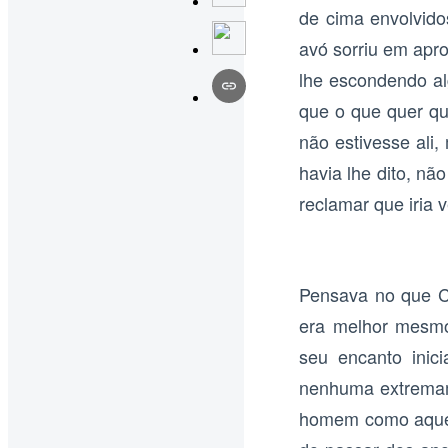
de cima envolvid
avó sorriu em apr
lhe escondendo al
que o que quer qu
não estivesse ali
havia lhe dito, nã
reclamar que iria 
Pensava no que Cl
era melhor mesmo
seu encanto inic
nenhuma extremame
homem como aquele