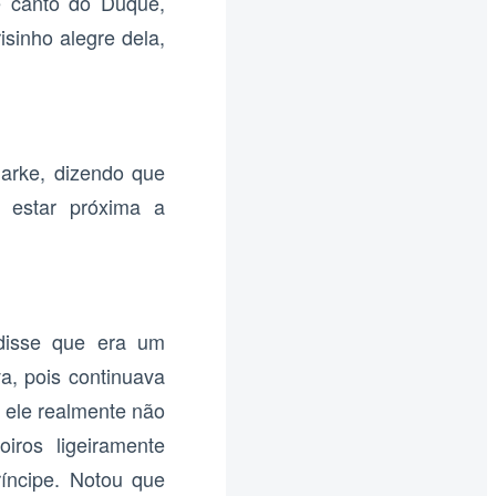
e canto do Duque,
sinho alegre dela,
larke, dizendo que
 estar próxima a
disse que era um
a, pois continuava
 ele realmente não
iros ligeiramente
íncipe. Notou que