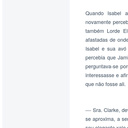
Quando Isabel a
novamente perceb
também Lorde Eli
afastadas de ond
Isabel e sua avó
percebia que Jami
perguntava-se por
interessasse e afi
que não fosse ali.
Sra. Clarke, d
—
se aproxima, a s
seu elegante xale