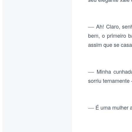
Ah! Claro, se
—
bem, o primeiro b
assim que se cas
Minha cunhad
—
sorriu ternamente
É uma mulher 
—