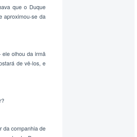
achava que o Duque
le aproximou-se da
 ele olhou da irmã
tará de vê-los, e
r?
ar da companhia de