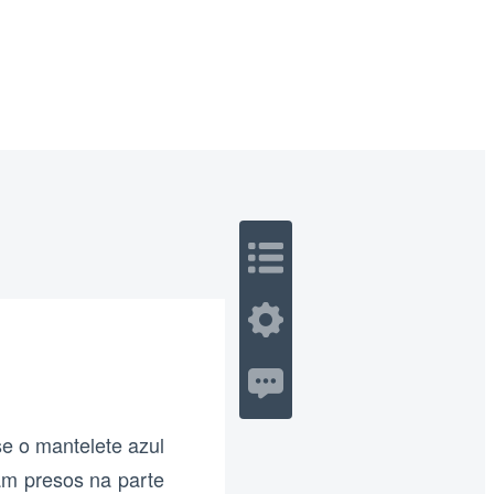
 Romance
Sci-Fi
Guerra
Otros
e o mantelete azul
am presos na parte