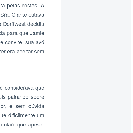
a pelas costas. A
Sra. Clarke estava
 Dorffwest decidiu
cia para que Jamie
e convite, sua avó
zer era aceitar sem
té considerava que
is pairando sobre
dor, e sem dúvida
ue dificilmente um
o claro que apesar