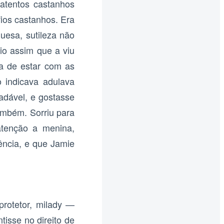
atentos castanhos
ios castanhos. Era
uesa, sutileza não
rio assim que a viu
a de estar com as
 indicava adulava
adável, e gostasse
também. Sorriu para
atenção a menina,
ência, e que Jamie
protetor, milady —
isse no direito de