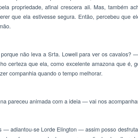
pela propriedade, afinal crescera ali. Mas, também 
erer que ela estivesse segura. Então, percebeu que e
mão.
 porque não leva a Srta. Lowell para ver os cavalos? —
o certeza que ela, como excelente amazona que é, gos
fazer companhia quando o tempo melhorar.
ina pareceu animada com a ideia — vai nos acompanha
s — adiantou-se Lorde Elington — assim posso desfrut