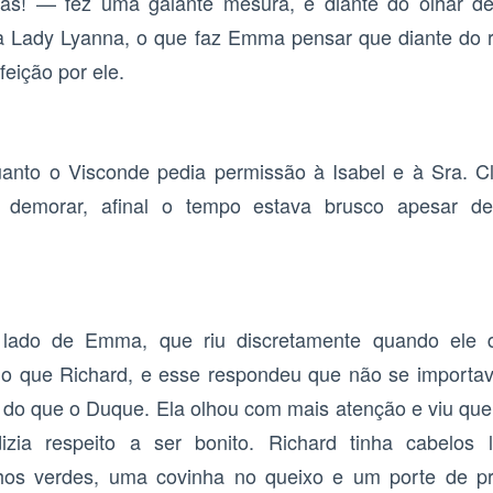
elas! — fez uma galante mesura, e diante do olhar d
a Lady Lyanna, o que faz Emma pensar que diante do ri
feição por ele.
anto o Visconde pedia permissão à Isabel e à Sra. C
 demorar, afinal o tempo estava brusco apesar de
 lado de Emma, que riu discretamente quando ele 
do que Richard, e esse respondeu que não se importav
 do que o Duque. Ela olhou com mais atenção e viu que
zia respeito a ser bonito. Richard tinha cabelos lo
lhos verdes, uma covinha no queixo e um porte de pr