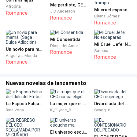
mañana? —toca una de mis mejillas.
Me perdiste, CEO árabe
Afrodita
Mi cruel esposo: Cayendo en su trampa
J.D Anderson
Romance
— Sí, Gracias por el café —sonrío.
Liliana Gómez
Romance
Romance
—Es un placer complacerte —se acerca a mí y
deposita un beso cerca de la comisura de mis labios—
Mi Consentida
Mi Cruel Jefe: No escaparás
Diosa del Amor
Eres hermosa—dice cerca de mi oído.
Un novio para mamá. (Saga Dulce Adicción)
Sathara
Romance
Angellyna Merida
Romance
Romance
¡Vaya! No esperaba eso, me sonrojo un poco y como
de costumbre solo le sonrío apenada.
Nuevas novelas de lanzamiento
—Buenas noches —menciona mientras sale de mi
casa.
La Esposa Falsa del Ídolo del Fútbol
La mujer que el CEO nunca eligió
Divorciada del CEO mujeriego
—Buenas noches —respondo mientras cierro la
Rina Vega
K_Ellyane_B
Svaqq16
puerta.
Al día siguiente estoy en la oficina discutiendo un
El universo escucho mal
EL CONFESIONARIO DEL PECADO