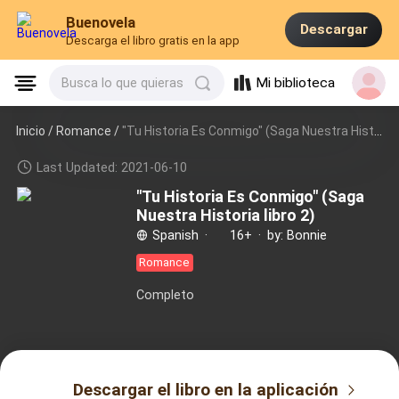
Buenovela
Descargar
Descarga el libro gratis en la app
Mi biblioteca
Busca lo que quieras
Inicio /
Romance
/
"Tu Historia Es Conmigo" (Saga Nuestra Historia libro 2)
Last Updated: 2021-06-10
"Tu Historia Es Conmigo" (Saga
Nuestra Historia libro 2)
Spanish
·
16+
·
by: Bonnie
Romance
Completo
Descargar el libro en la aplicación