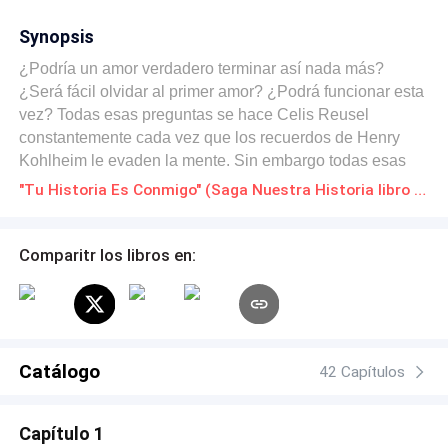
Synopsis
¿Podría un amor verdadero terminar así nada más?
¿Será fácil olvidar al primer amor? ¿Podrá funcionar esta
vez? Todas esas preguntas se hace Celis Reusel
constantemente cada vez que los recuerdos de Henry
Kohlheim le evaden la mente. Sin embargo todas esas
preguntas y dudas resurgen con más intensidad cada vez
"Tu Historia Es Conmigo" (Saga Nuestra Historia libro 2) Novelas Online Descarga gratuita de PDF
que está presente esa nueva ilusión que poco a poco le
evade el corazón, esa nueva ilusión que de pronto
apareció a sanar su alma. ¿Podrá Henry Kohlheim llegar
Comparitr los libros en:
a tiempo?
Catálogo
42 Capítulos
Capítulo 1