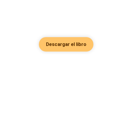
Descargar el libro
Hot Genres
Romance
Recursos
Hombre lobo
Palabras clave
Redes Sociales
Mafia
Búsquedas calientes
Facebook grupo