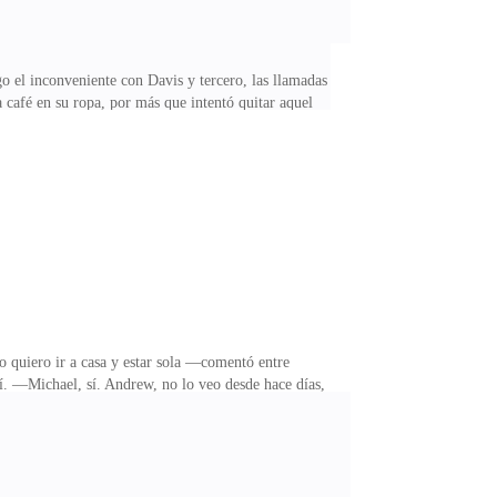
o el inconveniente con Davis y tercero, las llamadas
a café en su ropa, por más que intentó quitar aquel
 con satisfacción al recordar el cuerpo tembloroso y
 la idea de sentir el control sobre ella.Ben siempre
ble. Su matrimonio perfecto se derrumbó cuando
 quiero ir a casa y estar sola —comentó entre
í. —Michael, sí. Andrew, no lo veo desde hace días,
o —espetó.—No pretenderás culparme de lo que le
 un poco más de conciencia. —No eras tú quien tuvo que
 de estar esperar por ti. Ben tuvo que apretar con