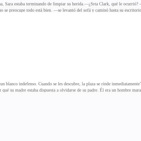
ina, Sara estaba terminando de limpiar su herida.—¿Srta Clark, qué le ocurri
no se preocupe todo está bien. —se levantó del sofá y caminó hasta su escrito
!—Bien, ¿podría ir a la oficina de mi asistente personal y pedirle estos docu
caminó con un poco de incomodidad, la herida comenzaba a palpitarle como un co
ficina de su jefe, pensó dos veces como agacharse sin lastimarse. Por lo que se s
 frente con un apuest
 un blanco indefenso. Cuando se les descubre, la plaza se rinde inmediatamente
r qué su madre estaba dispuesta a olvidarse de su padre. Él era un hombre marav
ómo podía su madre no recordarlo también?Habían pasado cinco años de aquel t
randa de la escalera y al ver el rostro de su madre, supo de inmediato que algo 
thony murió. Las lágrimas se asoman en su rostro como en aquel momento, le do
dre, pero ella era distinta a su