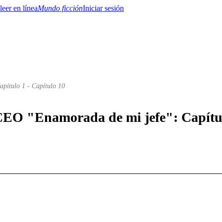
Mundo ficción
Iniciar sesión
apítulo 1 - Capítulo 10
BTQ+
YA/TEEN
Paranormal
Misterio/Thriller
Oriental
Juegos
Historia
MM
 CEO "Enamorada de mi jefe": Capítul