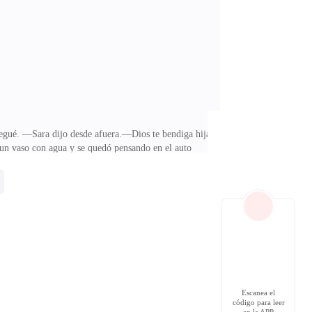
 mismo a patadas! —gruñó.Andrew intenta calmar a su
llegué. —Sara dijo desde afuera.—Dios te bendiga hija
ó un vaso con agua y se quedó pensando en el auto
í. Fue hasta su habitación también para asearse y
 En tanto, Amanda se ducha y piensa en el apuesto Ben
penetrante y voz seductora. —Wow! Qué hombre —
Escanea el
código para leer