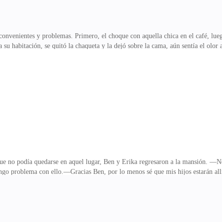
convenientes y problemas. Primero, el choque con aquella chica en el café, lueg
 su habitación, se quitó la chaqueta y la dejó sobre la cama, aún sentía el olor 
mo tampoco lograba eliminar de su mente, a la culpable de aquel aroma. Sonríe
 de ambos brazos. Aunque estaba enojado con ella, no podía negar que le gustaba
 alrededor, sólo que la vida se ha encargado de hacerle ver que eso es imposi
opio chofer. Mientras
ue no podía quedarse en aquel lugar, Ben y Erika regresaron a la mansión. —No
ngo problema con ello.—Gracias Ben, por lo menos sé que mis hijos estarán all
llos se independizara, sólo sé de él cuando tiene algún inconveniente de diner
an en casa, todo sería diferente. Por lo menos debiste esperar a que estuvieran
na. Vives culpándome de mi traición, pero no ves las razones por las que me cansé
on aquella discusió