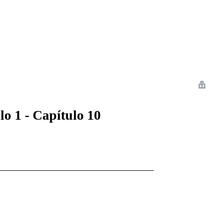
 Romance
Sci-Fi
Guerra
Otros
o 1 - Capítulo 10