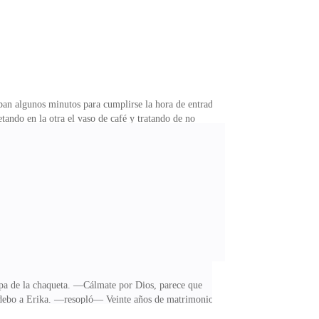
aban algunos minutos para cumplirse la hora de entrada
tando en la otra el vaso de café y tratando de no
e venía entrando al mismo tiempo que ella salía. —¡Oh
 sucedido. Mas, la reacción de aquel hombre fue
 —Le pido disculpas, no fue mi intención. —contestó
lapa de la chaqueta. —Cálmate por Dios, parece que
le debo a Erika. —resopló— Veinte años de matrimonio
ñadora de ropa masculina? —Davis, dijo con sarcasmo.