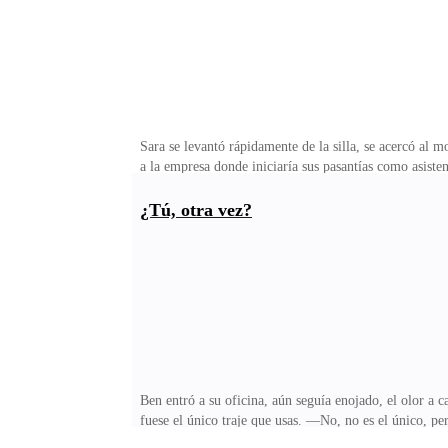
Sara se levantó rápidamente de la silla, se acercó al 
a la empresa donde iniciaría sus pasantías como asisten
derramar su contenido. De pronto, sin darse cuenta, t
por Dios! —dijo con la boca abierta al ver lo que ac
¿Tú, otra vez?
inesperada y sorpresiva para ella.—Es usted una tara
un tanto nerviosa al ver la actitud violenta de aquel
Ben entró a su oficina, aún seguía enojado, el olor a
fuese el único traje que usas. —No, no es el único, p
y lo único para que sirvió mi ex esposa fue para ens