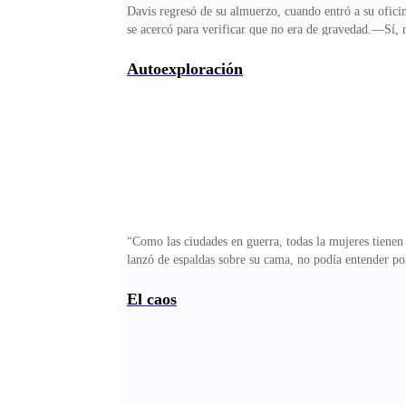
Davis regresó de su almuerzo, cuando entró a su ofic
se acercó para verificar que no era de gravedad.—Sí, 
visiblemente preocupado.—Sí, no fue nada. ¡De verdad
registros que necesitaba.—En seguida se los traigo. —
Autoexploración
mano se le cayó cuando intentó cerrar la puerta de la o
para inclinarse. Cuando levantó la vista se encontró de
“Como las ciudades en guerra, todas la mujeres tienen
lanzó de espaldas sobre su cama, no podía entender po
atento y muy preocupado por su madre y por ella. ¿C
dormitorio matrimonial, ella estaba recostada de la ba
El caos
nefasta noticia:—Mi amor, no pudieron hacer nada, An
su abrazo y su apoyo. No era que Sara no amara a su ma