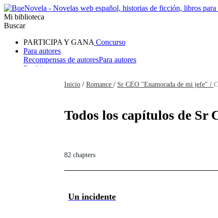
Mi biblioteca
Buscar
PARTICIPA Y GANA
Concurso
Para autores
Recompensas de autores
Para autores
Ranking
Navegar
Inicio
/
Romance
/
Sr CEO "Enamorada de mi jefe" /
C
Novelas
Cuentos Cortos
Todos
Romance
Hombre lobo
Mafia
Sistema
Fantasía
Urbano
LG
Todos los capítulos de Sr
82 chapters
Un incidente