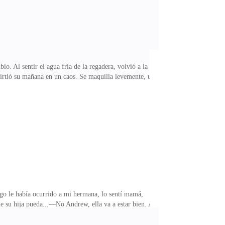
o. Al sentir el agua fría de la regadera, volvió a la
nvirtió su mañana en un caos. Se maquilla levemente, un
a en su vestimenta. Tomó su bolso, metió la vianda que
ra y empoderada esa mañana. Todo estaba ocurriendo
nte, quizás su insoportable jefe estaría allí, incluso
o le había ocurrido a mi hermana, lo sentí mamá,
e su hija pueda...—No Andrew, ella va a estar bien. A
 su hija es bastante grave —pregunta la reportera. Una
dos ustedes son una basura, sólo les importa