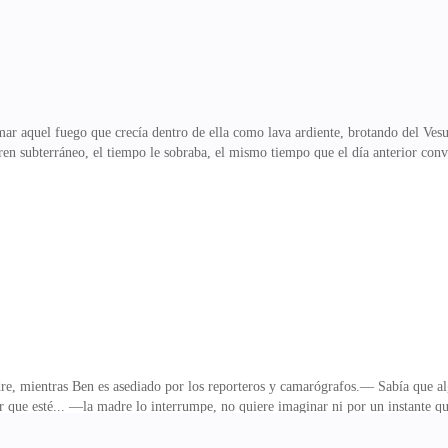
mar aquel fuego que crecía dentro de ella como lava ardiente, brotando del Vesubi
 tren subterráneo, el tiempo le sobraba, el mismo tiempo que el día anterior co
verse bonita esa mañana, quería parecer la chica de siempre cuidadosa y prolij
l subterráneo. Al llegar, no tardó ni cinco minutos en embarcar, se sentía segu
e le correspondía y caminó hacia la empresa, se detuvo por un café en el restaura
 mientras Ben es asediado por los reporteros y camarógrafos.— Sabía que alg
que esté... —la madre lo interrumpe, no quiere imaginar ni por un instante qu
r de esto. —lo cobija entre sus brazos.—Sr Collins es cierto que la situación de
 desconcertada. —¡Lárguense ahora mismo de aquí! —grita con indignación.— To