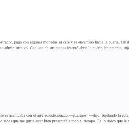
mostrador, pago con algunas monedas su café y se encaminó hacia la puerta, falt
te administrativo. Con una de sus manos intentó abrir la puerta lentamente, suje
ropezó y vertió su café sobre el elegante y costoso traje del apuesto hombre qu
ababa de ocurrir— Disculpe señor por favor —se excusó la joven apenada por lo
da. Mire lo que acaba de hacer —la tomó del brazo con fuerza y la estremeció.
 desconocido.—¡Cálmat
 café se acentuaba con el aire acondicionado.—¡Carajos! —dijo, sujetando la so
ero sabes que me gusta estar bien presentable todo el tiempo. Es lo único que 
eñarme de moda y elegancia.—¿Para que otra cosa puede servir una esposa dise