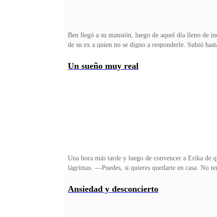
Ben llegó a su mansión, luego de aquel día lleno de in
de su ex a quien no se digno a responderle. Subió hasta
aroma con gel y perfume, no lograba eliminarlo así co
los labios húmedos de la nueva pasante cuando la tomó
Un sueño muy real
ha sido un hombre obsesionado por controlar todo a su
descubrió que su mujer lo había traicionado con su pr
Una hora más tarde y luego de convencer a Erika de q
lágrimas. —Puedes, si quieres quedarte en casa. No te
desde que tuviste la genial idea de que cada uno de e
ocurrió a nuestra hija. —No dije eso, pero si estuvier
Ansiedad y desconcierto
lidiar con ellos. Para ti fue más fácil huir a tu ofici
fuerza sus puños y sus mandíbulas para no continuar c