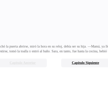
listas. No les importa la salud de mi hija, ¡váyanse ahora mismo o los saco yo
os que no paran de fotografiar y g
hó la puerta abrirse, miró la hora en su reloj, debía ser su hija. —Mamá, ya 
rse, tomó la toalla y entró al baño. Sara, en tanto, fue hasta la cocina, bebi
fe conocía a alguien en ese edificio? Necesitaba saber qué hacía Ben Collins all
realizar el informe diario de actividades y enviarlo a su profesor de pasantías.
Capítulo Anterior
Capítulo Siguiente
on sólo su presencia, alto, rubio, de facciones perfectas, musculoso, mirada 
ra de cuidar de su h