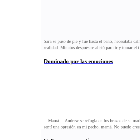
Sara se puso de pie y fue hasta el baño, necesitaba cal
realidad. Minutos después se alistó para ir y tomar el
poco de blush on, labial tipo gloss y perfume. Quería 
su madre preparó con comida para ella y salió hasta e
Dominado por las emociones
como ella lo deseaba. Finalmente bajó en la estación qu
pensó “le brindaré el café”. Mas, al entrar repasó
—Mamá —Andrew se refugia en los brazos de su madre,
sentí una opresión en mi pecho, mamá. No puedo creer 
mi hija no le va a pasar nada. Tu hermana logrará sali
mirada fulminante del CEO, deja a la mujer un tanto