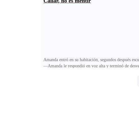
Callar, no es mentir
mantener a su ausencia satisfecha con noticias amaril
padre e interceder frente a los camarografos y bloguer
Amanda entró en su habitación, segundos después escuc
—Amanda le respondió en voz alta y terminó de desvesti
parado frente al edificio. ¿Era mera casualidad o su je
descansar un poco. Aún tenía trabajo por hacer, debía 
Collins, era realmente un hombre de esos que atrae c
murmuró. Pero lo que más lo atraía de él, era la mane