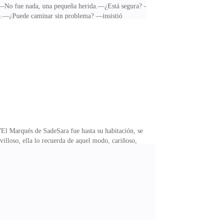
ó? —No fue nada, una pequeña herida.—¿Está segura? —
rio.—¿Puede caminar sin problema? —insistió
mentos? —le entregó un papel con los números de
razón. Salió al pasillo, el papel que llevaba en la
ujetó de la pared y elevó la pierna herida hacia atrás
”El Marqués de SadeSara fue hasta su habitación, se
illoso, ella lo recuerda de aquel modo, cariñoso,
errible momento cuando su madre salió del
terrible había ocurrido, Amanda le anunció aquella
lía su ausencia, no ver su sonrisa amable, no sentir