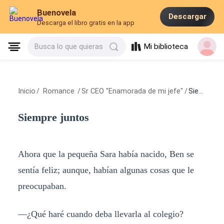
Buenovela
Descargar
Descarga el libro gratis en la app
Mi biblioteca
Busca lo que quieras
Inicio
/
Romance
/
Sr CEO "Enamorada de mi jefe"
/
Siempre juntos
Siempre juntos
Ahora que la pequeña Sara había nacido, Ben se
sentía feliz; aunque, habían algunas cosas que le
preocupaban.
—¿Qué haré cuando deba llevarla al colegio?