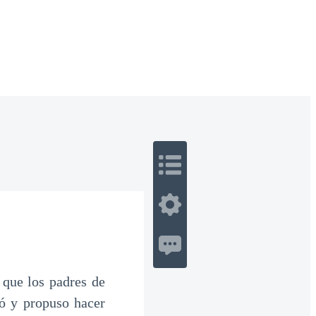
 Romance
Sci-Fi
Guerra
Otros
 que los padres de
ió y propuso hacer