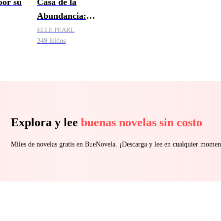
or su
Casa de la
Abundancia:
a
Colección de tabúes
ELLE PEARL
349 leídos
familiares
Explora y lee
buenas novelas sin costo
Miles de novelas gratis en BueNovela. ¡Descarga y lee en cualquier momen