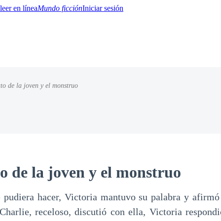
Mundo ficción
Iniciar sesión
ato de la joven y el monstruo
BTQ+
YA/TEEN
Paranormal
Misterio/Thriller
Oriental
Juegos
Historia
MM
to de la joven y el monstruo
pudiera hacer, Victoria mantuvo su palabra y afirmó
harlie, receloso, discutió con ella, Victoria respond