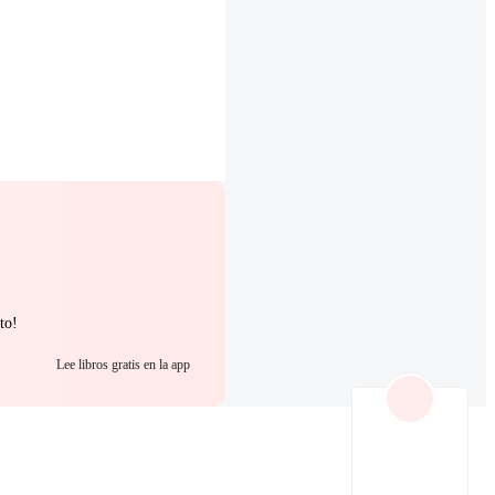
to!
Lee libros gratis en la app