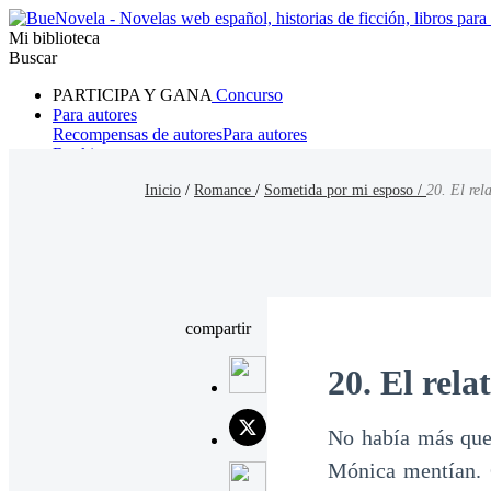
Mi biblioteca
Buscar
PARTICIPA Y GANA
Concurso
Para autores
Recompensas de autores
Para autores
Ranking
Navegar
Inicio
/
Romance
/
Sometida por mi esposo /
20. El rel
Novelas
Cuentos Cortos
Todos
Romance
Hombre lobo
Mafia
Sistema
Fantasía
Urbano
LG
compartir
20. El rela
No había más que 
Mónica mentían. C