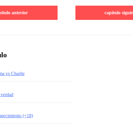
pítulo anterior
capítulo sigui
ulo
ma vs Charlie
a verdad
anecimiento (+18)