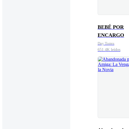
BEBÉ POR
ENCARGO
Day Torres
651.4K leídos