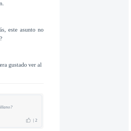
n.
s, este asunto no
?
era gustado ver al
illano?
| 2