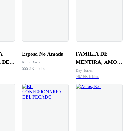
A
Esposa No Amada
FAMILIA DE
 DEL
MENTIRA, AMOR
Rumi Baslan
555.3K leídos
DE VERDAD
Day Torres
967.5K leídos