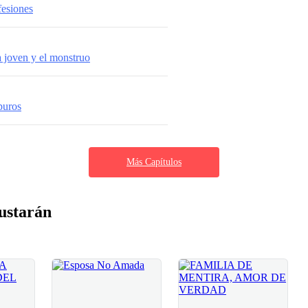
fesiones
la joven y el monstruo
puros
Más Capítulos
ustarán