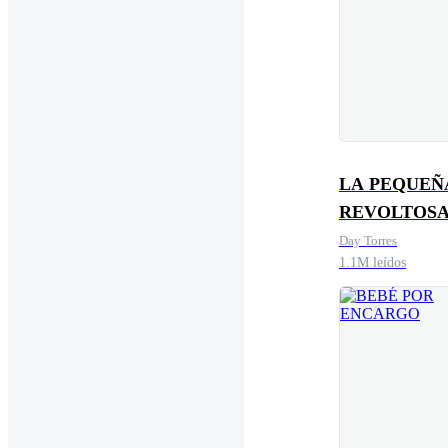
LA PEQUEÑ
REVOLTOSA
CEO
Day Torres
1.1M leídos