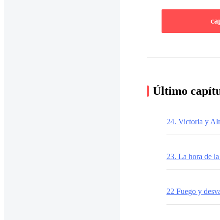
ca
Último capít
24. Victoria y Al
23. La hora de l
22 Fuego y desv